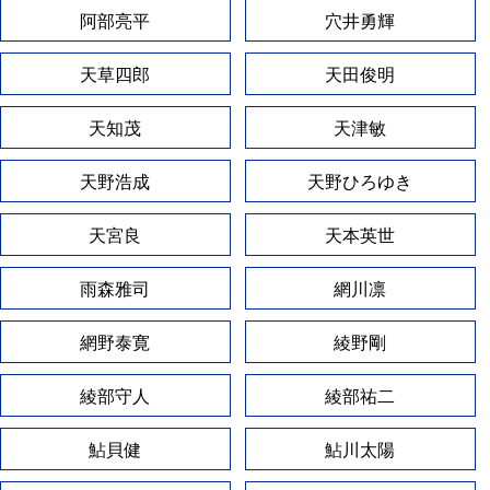
阿部亮平
穴井勇輝
天草四郎
天田俊明
天知茂
天津敏
天野浩成
天野ひろゆき
天宮良
天本英世
雨森雅司
網川凛
網野泰寛
綾野剛
綾部守人
綾部祐二
鮎貝健
鮎川太陽