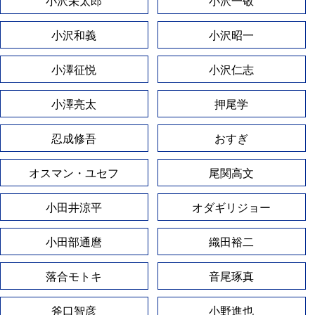
小沢栄太郎
小沢一敬
小沢和義
小沢昭一
小澤征悦
小沢仁志
小澤亮太
押尾学
忍成修吾
おすぎ
オスマン・ユセフ
尾関高文
小田井涼平
オダギリジョー
小田部通麿
織田裕二
落合モトキ
音尾琢真
斧口智彦
小野進也