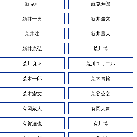
新克利
嵐寛寿郎
新井一典
新井浩文
荒井注
新井量大
新井康弘
荒川博
荒川良々
荒川ユリエル
荒木一郎
荒木貴裕
荒木宏文
荒谷公之
有岡蔵人
有岡大貴
有賀達也
有川博