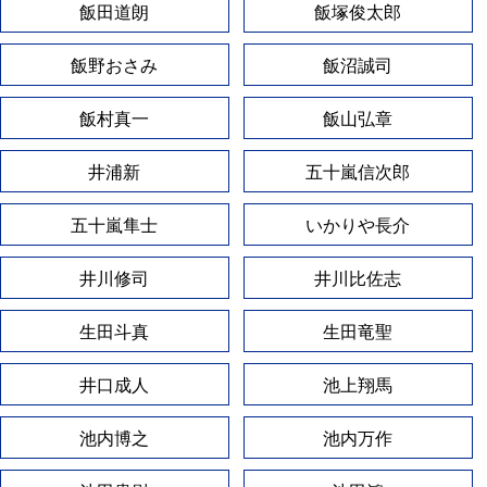
飯田道朗
飯塚俊太郎
飯野おさみ
飯沼誠司
飯村真一
飯山弘章
井浦新
五十嵐信次郎
五十嵐隼士
いかりや長介
井川修司
井川比佐志
生田斗真
生田竜聖
井口成人
池上翔馬
池内博之
池内万作