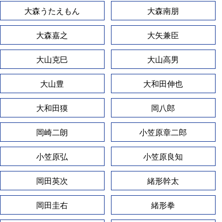
大森うたえもん
大森南朋
大森嘉之
大矢兼臣
大山克巳
大山高男
大山豊
大和田伸也
大和田獏
岡八郎
岡崎二朗
小笠原章二郎
小笠原弘
小笠原良知
岡田英次
緒形幹太
岡田圭右
緒形拳