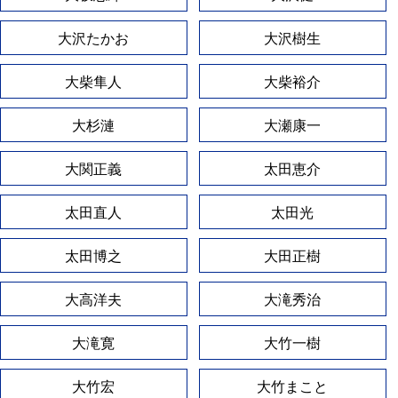
大沢たかお
大沢樹生
大柴隼人
大柴裕介
大杉漣
大瀬康一
大関正義
太田恵介
太田直人
太田光
太田博之
大田正樹
大高洋夫
大滝秀治
大滝寛
大竹一樹
大竹宏
大竹まこと