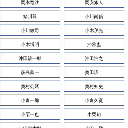
岡本竜汰
岡安旅人
緒川尊
小川尚信
小川紘司
小木茂光
小木博明
沖雅也
沖田駿一郎
沖田浩之
荻島眞一
奥田瑛二
奥村公延
奥村知史
小倉一郎
小倉久寛
小栗一也
小栗旬