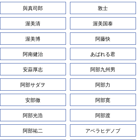
與真司郎
敦士
渥美清
渥美国泰
渥美博
阿藤快
阿南健治
あばれる君
安蒜厚志
阿部九州男
阿部サダヲ
阿部力
安部徹
阿部寛
阿部光浩
阿部渡
阿部祐二
アベラヒデノブ