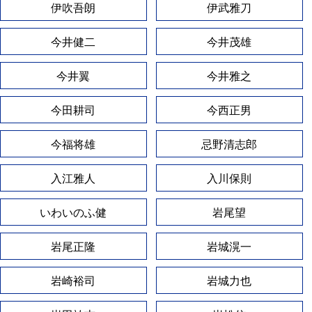
伊吹吾朗
伊武雅刀
今井健二
今井茂雄
今井翼
今井雅之
今田耕司
今西正男
今福将雄
忌野清志郎
入江雅人
入川保則
いわいのふ健
岩尾望
岩尾正隆
岩城滉一
岩崎裕司
岩城力也