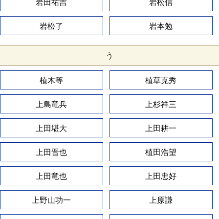
岩田祐吉
岩松信
岩松了
岩本勉
う
植木等
植草克秀
上島竜兵
上杉祥三
上田堪大
上田耕一
上田晋也
植田浩望
上田竜也
上田忠好
上野山功一
上原謙