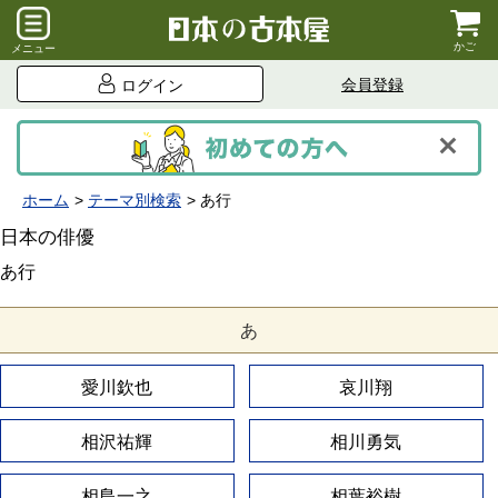
かご
メニュー
会員登録
ログイン
ホーム
テーマ別検索
あ行
日本の俳優
あ行
あ
愛川欽也
哀川翔
相沢祐輝
相川勇気
相島一之
相葉裕樹