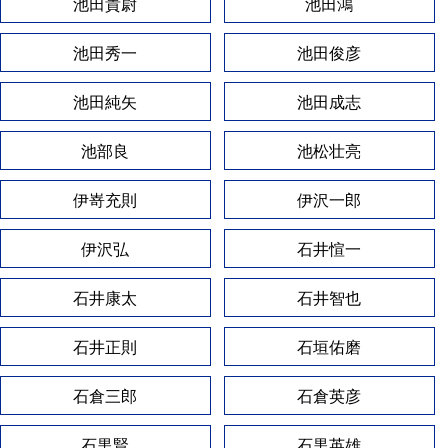
池田貴尉
池田鴻
池田秀一
池田俊彦
池田純矢
池田成志
池部良
池松壮亮
伊嵜充則
伊沢一郎
伊沢弘
石井愃一
石井康太
石井智也
石井正則
石垣佑磨
石倉三郎
石倉英彦
石黒賢
石黒英雄