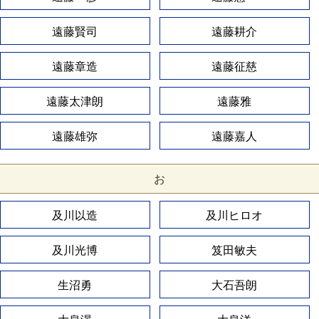
遠藤賢司
遠藤耕介
遠藤章造
遠藤征慈
遠藤太津朗
遠藤雅
遠藤雄弥
遠藤嘉人
お
及川以造
及川ヒロオ
及川光博
笈田敏夫
生沼勇
大石吾朗