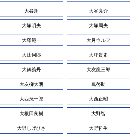
大谷朗
大谷亮介
大塚明夫
大塚周夫
大塚範一
大月ウルフ
大辻伺郎
大坪貴史
大鶴義丹
大友龍三郎
大友柳太朗
鳳啓助
大西洸一郎
大西正昭
大根田良樹
大野智
大野しげひさ
大野哲生