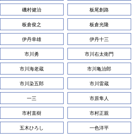
磯村健治
板尾創路
板倉俊之
板倉光隆
伊丹幸雄
伊丹十三
市川勇
市川右太衛門
市川海老蔵
市川亀治郎
市川染五郎
市川雷蔵
一三
市原隼人
市村直樹
市村正親
五木ひろし
一色洋平