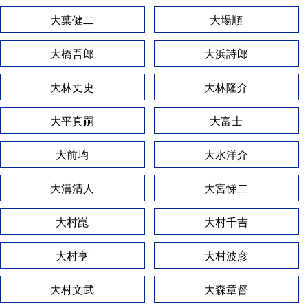
大葉健二
大場順
大橋吾郎
大浜詩郎
大林丈史
大林隆介
大平真嗣
大富士
大前均
大水洋介
大溝清人
大宮悌二
大村崑
大村千吉
大村亨
大村波彦
大村文武
大森章督