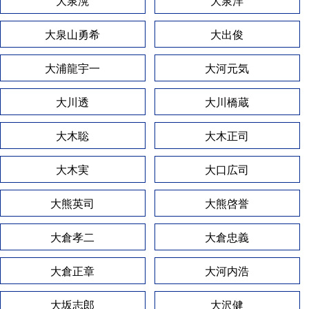
大泉滉
大泉洋
大泉山勇希
大出俊
大浦龍宇一
大河元気
大川透
大川橋蔵
大木聡
大木正司
大木実
大口広司
大熊英司
大熊啓誉
大倉孝二
大倉忠義
大倉正章
大河内浩
大坂志郎
大沢健