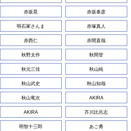
赤坂晃
赤坂泰彦
明石家さんま
赤塚真人
赤西仁
赤間直哉
秋野太作
秋間登
秋元三佳
秋山純
秋山武史
秋山知哉
秋山竜次
AKIRA
AKIRA
芥川比呂志
明智十三郎
あご勇