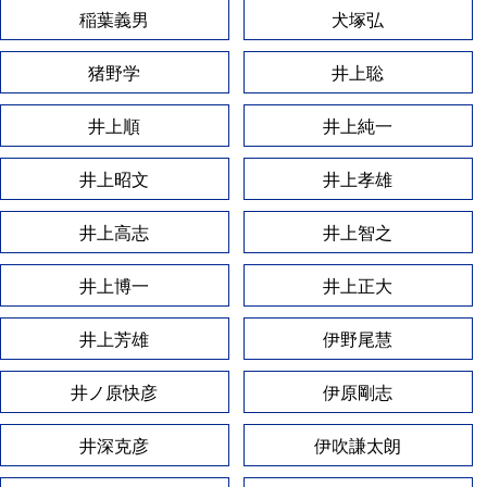
稲葉義男
犬塚弘
猪野学
井上聡
井上順
井上純一
井上昭文
井上孝雄
井上高志
井上智之
井上博一
井上正大
井上芳雄
伊野尾慧
井ノ原快彦
伊原剛志
井深克彦
伊吹謙太朗