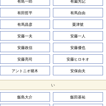
有島一郎
有薗芳記
有田哲平
有馬自由
有馬昌彦
粟津號
安藤一夫
安藤一人
安藤政信
安藤優也
安藤亮司
安藤ヒロキオ
アントニオ猪木
安保由夫
い
飯島大介
飯田基祐