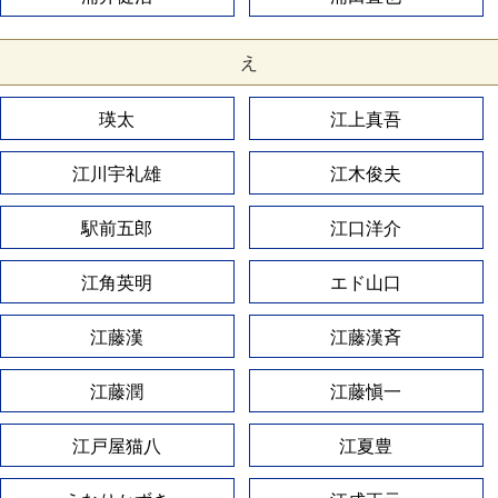
え
瑛太
江上真吾
江川宇礼雄
江木俊夫
駅前五郎
江口洋介
江角英明
エド山口
江藤漢
江藤漢斉
江藤潤
江藤愼一
江戸屋猫八
江夏豊