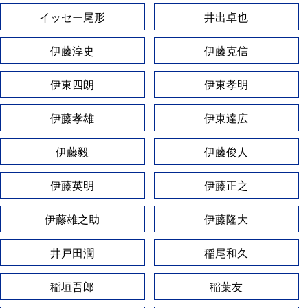
イッセー尾形
井出卓也
伊藤淳史
伊藤克信
伊東四朗
伊東孝明
伊藤孝雄
伊東達広
伊藤毅
伊藤俊人
伊藤英明
伊藤正之
伊藤雄之助
伊藤隆大
井戸田潤
稲尾和久
稲垣吾郎
稲葉友