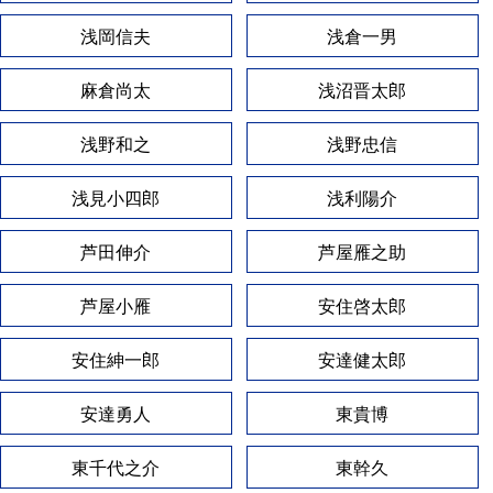
浅岡信夫
浅倉一男
麻倉尚太
浅沼晋太郎
浅野和之
浅野忠信
浅見小四郎
浅利陽介
芦田伸介
芦屋雁之助
芦屋小雁
安住啓太郎
安住紳一郎
安達健太郎
安達勇人
東貴博
東千代之介
東幹久