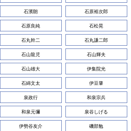
石濱朗
石原裕次郎
石原良純
石松晃
石丸幹二
石丸謙二郎
石山龍児
石山輝夫
石山雄大
伊集院光
石綿文太
伊豆肇
泉政行
和泉宗兵
和泉元彌
泉谷しげる
伊勢谷友介
磯部勉