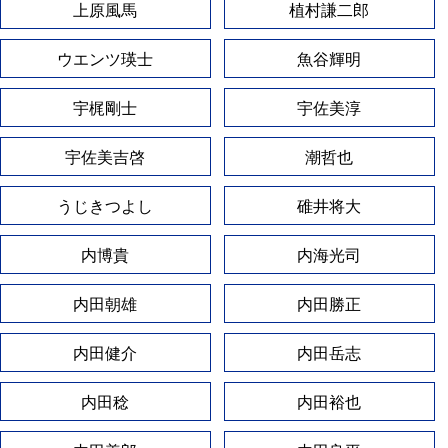
上原風馬
植村謙二郎
ウエンツ瑛士
魚谷輝明
宇梶剛士
宇佐美淳
宇佐美吉啓
潮哲也
うじきつよし
碓井将大
内博貴
内海光司
内田朝雄
内田勝正
内田健介
内田岳志
内田稔
内田裕也