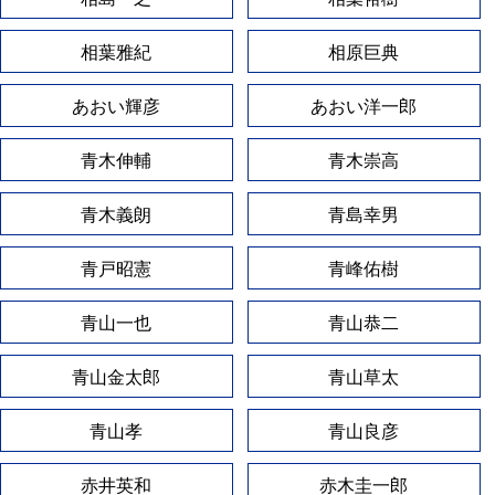
相葉雅紀
相原巨典
あおい輝彦
あおい洋一郎
青木伸輔
青木崇高
青木義朗
青島幸男
青戸昭憲
青峰佑樹
青山一也
青山恭二
青山金太郎
青山草太
青山孝
青山良彦
赤井英和
赤木圭一郎