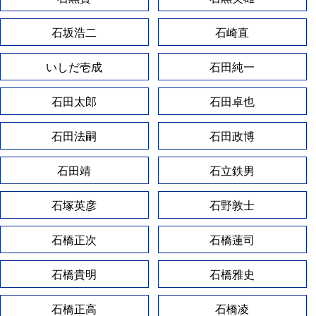
石坂浩二
石崎直
いしだ壱成
石田純一
石田太郎
石田卓也
石田法嗣
石田政博
石田靖
石立鉄男
石塚英彦
石野敦士
石橋正次
石橋蓮司
石橋貴明
石橋雅史
石橋正高
石橋凌