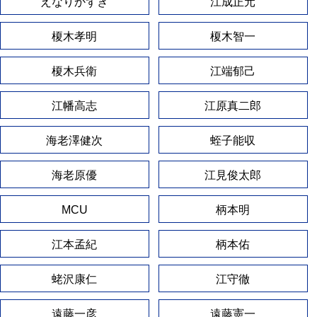
えなりかずき
江成正元
榎木孝明
榎木智一
榎木兵衛
江端郁己
江幡高志
江原真二郎
海老澤健次
蛭子能収
海老原優
江見俊太郎
MCU
柄本明
江本孟紀
柄本佑
蛯沢康仁
江守徹
遠藤一彦
遠藤憲一