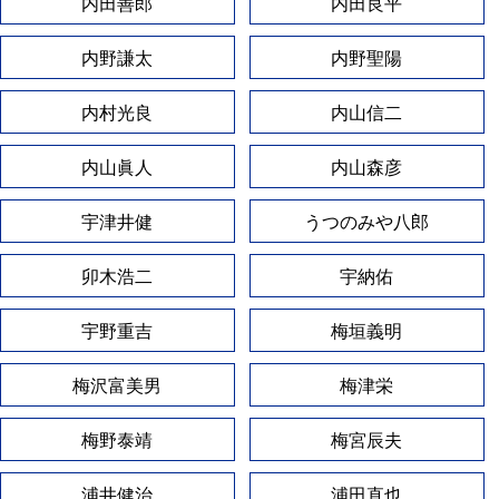
内田善郎
内田良平
内野謙太
内野聖陽
内村光良
内山信二
内山眞人
内山森彦
宇津井健
うつのみや八郎
卯木浩二
宇納佑
宇野重吉
梅垣義明
梅沢富美男
梅津栄
梅野泰靖
梅宮辰夫
浦井健治
浦田直也