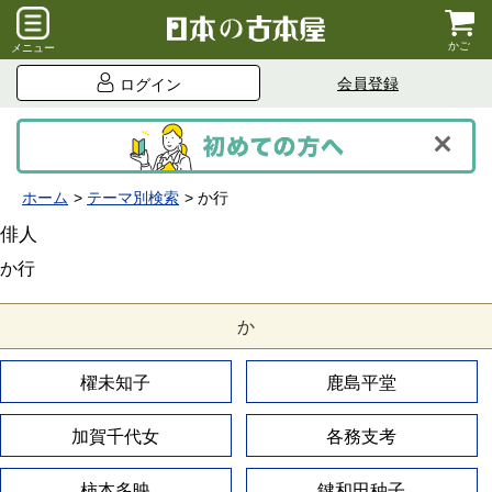
かご
メニュー
会員登録
ログイン
ホーム
テーマ別検索
か行
俳人
か行
か
櫂未知子
鹿島平堂
加賀千代女
各務支考
柿本多映
鍵和田秞子