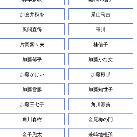
加倉井秋を
景山筍吉
風間直得
哥川
片岡紫々夫
桂信子
加藤郁乎
加藤かな文
加藤かけい
加藤楸邨
加藤雪腸
加藤知世子
加藤三七子
角川源義
角川春樹
金尾梅の門
金子兜太
兼崎地橙孫