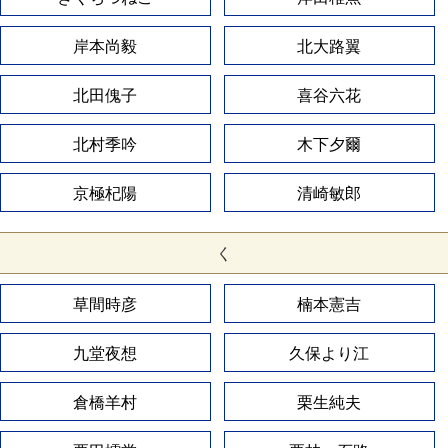
岸本尚毅
北大路翼
北田傀子
喜谷六花
北村季吟
木下夕爾
京極杞陽
清崎敏郎
く
草間時彦
楠本憲吉
九堂夜想
久保より江
倉橋羊村
栗生純夫