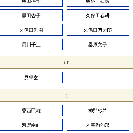
栗田樗堂
栗林一石路
黒田杏子
久保田春耕
久保田兎園
久保田万太郎
厨川千江
桑原文子
け
見學玄
こ
香西照雄
神野紗希
河野南畦
木暮陶句郎