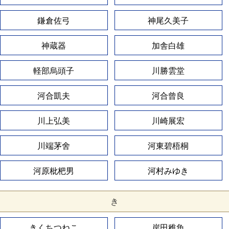
鎌倉佐弓
神尾久美子
神蔵器
加舎白雄
軽部烏頭子
川勝雲堂
河合凱夫
河合曾良
川上弘美
川崎展宏
川端茅舍
河東碧梧桐
河原枇杷男
河村みゆき
き
きくちつねこ
岸田稚魚