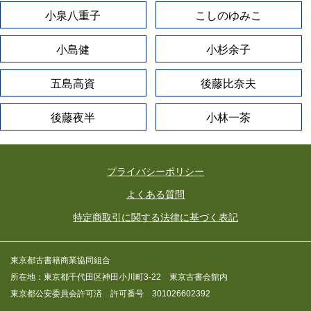
小泉八重子
こしのゆみこ
小島健
小杉余子
五島高資
後藤比奈夫
後藤夜半
小林一茶
プライバシーポリシー
よくある質問
特定商取引に関する法律に基づく表記
東京都古書籍商業協同組合
所在地：東京都千代田区神田小川町3-22 東京古書会館内
東京都公安委員会許可済 許可番号 301026602392