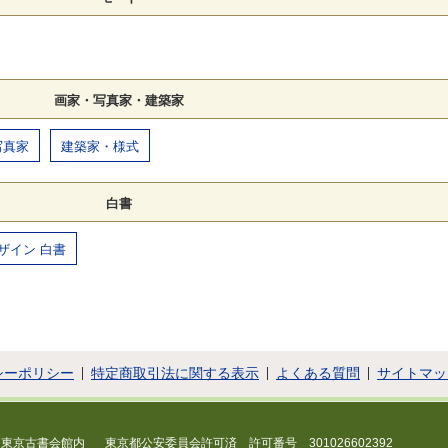
画家・写真家・建築家
写真家
建築家・様式
白書
ザイン 白書
シーポリシー
特定商取引法に関する表示
よくある質問
サイトマッ
 東京古書会館内
東京都公安委員会許可済 許可番号 301026602392