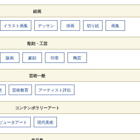
絵画
イラスト画集
デッサン
俳画
切り絵
画集
彫刻・工芸
版画
篆刻
印章
陶芸
芸術一般
史
芸術教育
アーティスト評伝
コンテンポラリーアート
ピュータアート
現代美術