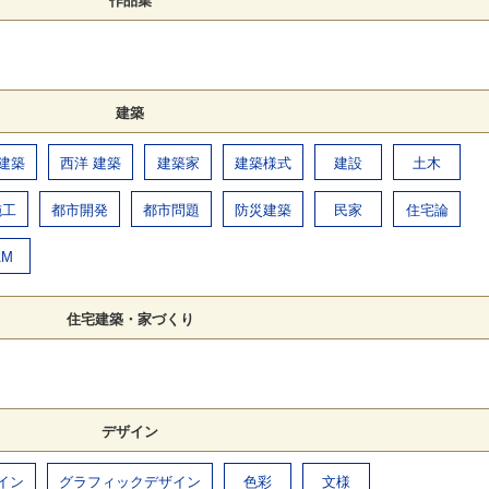
作品集
建築
 建築
西洋 建築
建築家
建築様式
建設
土木
施工
都市開発
都市問題
防災建築
民家
住宅論
AM
住宅建築・家づくり
デザイン
イン
グラフィックデザイン
色彩
文様