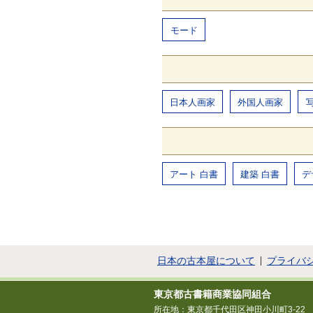
モード
日本人画家
外国人画家
アート 白書
建築 白書
デ
日本の古本屋について
プライバ
東京都古書籍商業協同組合
所在地：東京都千代田区神田小川町3-22