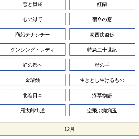
恋と胃袋
紅蘭
心の緑野
宿命の窓
商船テナシチー
泰西侠盗伝
ダンシング・レディ
特急二十世紀
虹の都へ
母の手
金環蝕
生きとし生けるもの
北進日本
浮草物語
雁太郎街道
空飛ぶ癇癪玉
12月