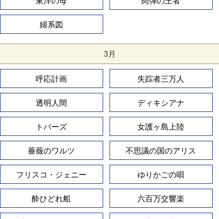
東洋の母
肉弾の王者
婦系図
3月
呼応計画
失踪者三万人
透明人間
ディキシアナ
トパーズ
女護ヶ島上陸
薔薇のワルツ
不思議の国のアリス
フリスコ・ジェニー
ゆりかごの唄
酔ひどれ船
六百万交響楽