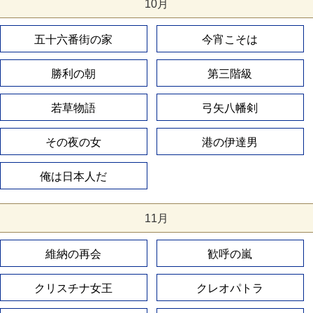
10月
五十六番街の家
今宵こそは
勝利の朝
第三階級
若草物語
弓矢八幡剣
その夜の女
港の伊達男
俺は日本人だ
11月
維納の再会
歓呼の嵐
クリスチナ女王
クレオパトラ