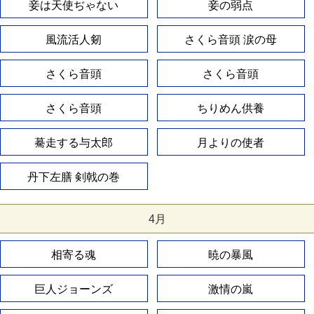
妾は天使ぢゃない
妾の弱点
風流活人剱
さくら音頭 涙の母
さくら音頭
さくら音頭
さくら音頭
ちりめん供養
驀走する与太郎
月よりの使者
丹下左膳 剣戟の巻
4月
相寄る魂
暁の暴風
巨人ジョーンズ
激情の嵐