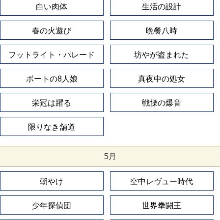
白い肉体
生活の設計
春の火遊び
晩餐八時
フットライト・パレード
坊やが盗まれた
ボートの8人娘
真夜中の処女
栄冠は躍る
戦慄の爆音
限りなき舗道
5月
朝やけ
空中レヴュー時代
少年探偵団
世界拳闘王