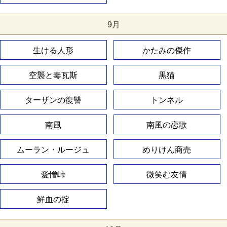
9月
生ける人形
かたみの傑作
空襲と毒瓦斯
黒猫
ターザンの復讐
トンネル
南風
南風の恋歌
ムーラン・ルージュ
めりけん商売
愛憎峠
微笑む友情
鮮血の掟