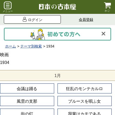
かご
メニュー
会員登録
ログイン
ホーム
テーマ別検索
1934
映画
1934
1月
会議は踊る
狂乱のモンテカルロ
風雲の支那
ブルースを唄ふ女
街の灯
我輩はカモである