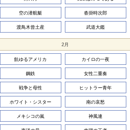
空の潜航艇
沓掛時次郎
渡鳥木曾土産
武道大鑑
2月
飢ゆるアメリカ
カイロの一夜
鋼鉄
女性二重奏
戦争と母性
ヒットラー青年
ホワイト・シスター
南の哀愁
メキシコの嵐
神風連