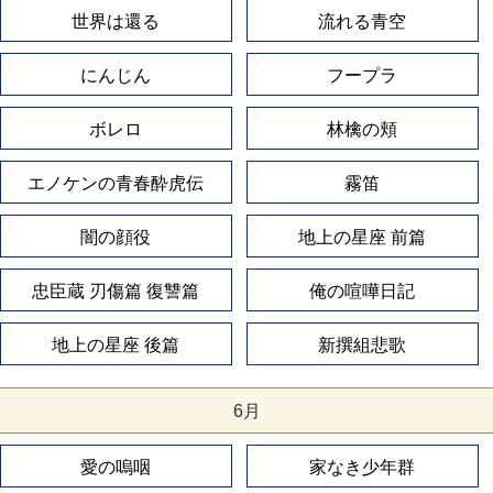
世界は還る
流れる青空
にんじん
フープラ
ボレロ
林檎の頬
エノケンの青春酔虎伝
霧笛
闇の顔役
地上の星座 前篇
忠臣蔵 刃傷篇 復讐篇
俺の喧嘩日記
地上の星座 後篇
新撰組悲歌
6月
愛の嗚咽
家なき少年群