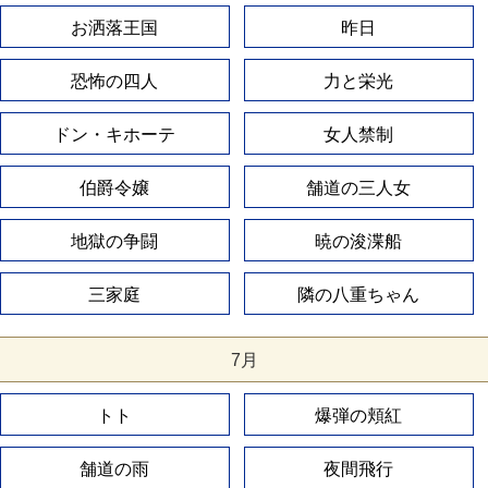
お洒落王国
昨日
恐怖の四人
力と栄光
ドン・キホーテ
女人禁制
伯爵令嬢
舗道の三人女
地獄の争闘
暁の浚渫船
三家庭
隣の八重ちゃん
7月
トト
爆弾の頬紅
舗道の雨
夜間飛行