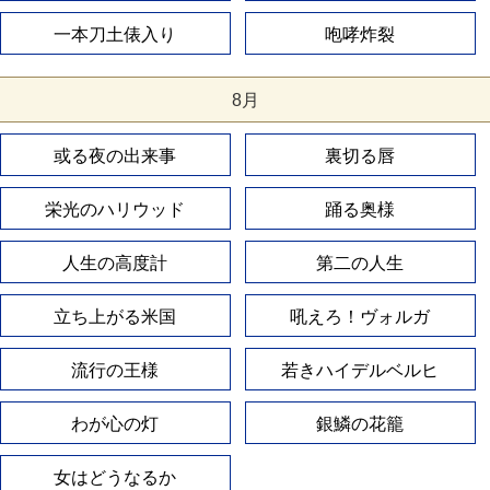
一本刀土俵入り
咆哮炸裂
8月
或る夜の出来事
裏切る唇
栄光のハリウッド
踊る奥様
人生の高度計
第二の人生
立ち上がる米国
吼えろ！ヴォルガ
流行の王様
若きハイデルベルヒ
わが心の灯
銀鱗の花籠
女はどうなるか