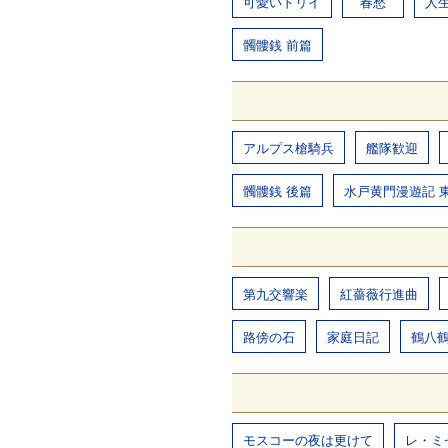
可愛いドリイ
春愁
人
髑髏銭 前篇
アルプス槍騎兵
艦隊歓迎
髑髏銭 後篇
水戸黄門漫遊記 
第九交響楽
紅薔薇行進曲
路傍の石
家庭日記
鶴八
モスコーの夜は更けて
レ・ミ