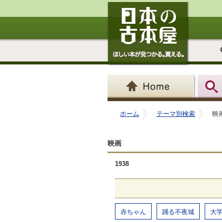
ホーム
テーマ別検索
映画
映画
1938
赤ちゃん
踊る不夜城
大