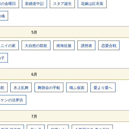
日の金曜日
新婚道中記
スタア誕生
花嫁は紅衣装
の魂
5月
ェニイの家
大自然の凱歌
南海征服
誘拐者
恋愛合戦
の子
6月
挽歌
氷上乱舞
舞踏会の手帖
嗤ふ仮面
愛より愛へ
ノケンの法界坊
7月