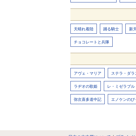
天晴れ着陸
踊る騎士
新
チョコレートと兵隊
アヴェ・マリア
ステラ・ダラ
ラヂオの歌姫
レ・ミゼラブル
弥次喜多道中記
エノケンのび