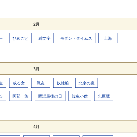
2月
ー
ひめごと
緋文字
モダン・タイムス
上海
3月
生
或る女
戦友
奴隷船
北京の嵐
る
阿部一族
間諜最後の日
泣虫小僧
忠臣蔵
4月