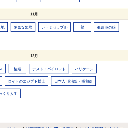
11月
天地
陽気な姫君
レ・ミゼラブル
鶯
亜細亜の娘
12月
ス
椿姫
テスト・パイロット
ハリケーン
ロイドのエジプト博士
日本人 明治篇・昭和篇
っくり人生