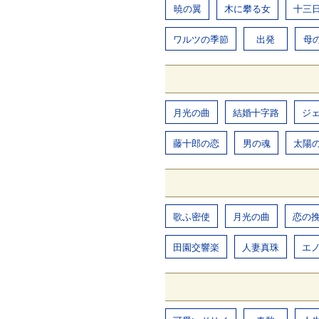
暁の翼
木に攀る女
十三
ワルツの季節
出発
母
月光の曲
結婚十字路
ジ
藤十郎の恋
男の魂
太陽
歌ふ密使
月光の曲
恋の
田園交響楽
人妻真珠
エ