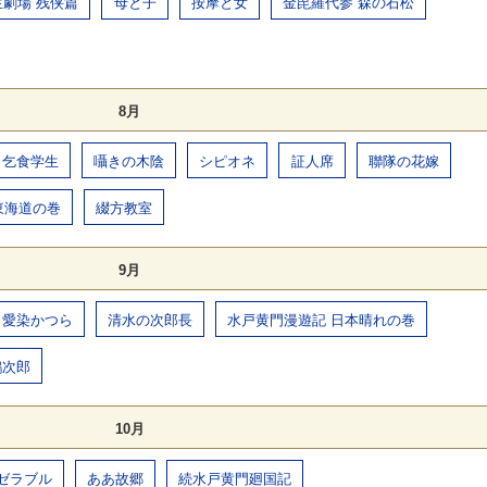
生劇場 残侠篇
母と子
按摩と女
金毘羅代参 森の石松
8月
乞食学生
囁きの木陰
シピオネ
証人席
聯隊の花嫁
東海道の巻
綴方教室
9月
愛染かつら
清水の次郎長
水戸黄門漫遊記 日本晴れの巻
鶴次郎
10月
ゼラブル
ああ故郷
続水戸黄門廻国記