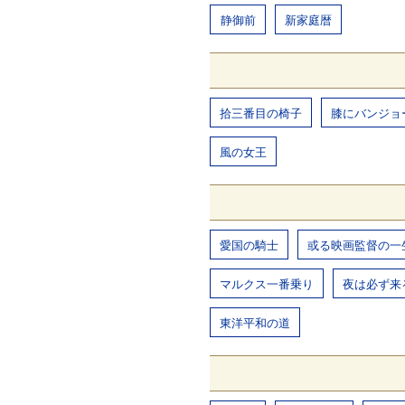
静御前
新家庭暦
拾三番目の椅子
膝にバンジョ
風の女王
愛国の騎士
或る映画監督の一
マルクス一番乗り
夜は必ず来
東洋平和の道