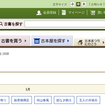
お知らせ
文字サイズ
会員登録
マイページ
買い
古書を探す
:1938
1月
学祭り
姫君御満足
街は春風
鎧なき騎士
五人の斥候兵