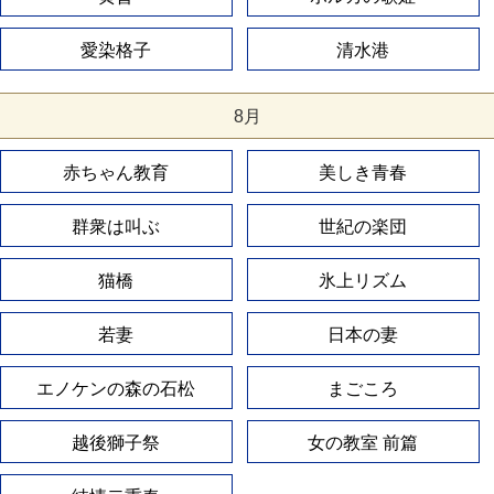
愛染格子
清水港
8月
赤ちゃん教育
美しき青春
群衆は叫ぶ
世紀の楽団
猫橋
氷上リズム
若妻
日本の妻
エノケンの森の石松
まごころ
越後獅子祭
女の教室 前篇