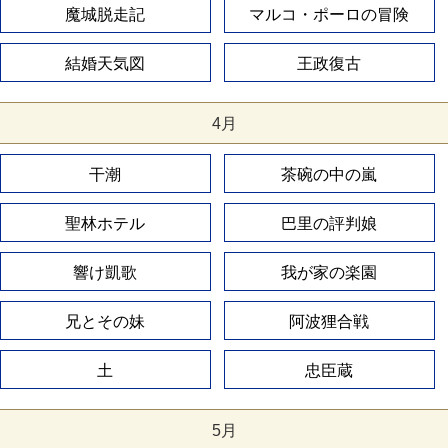
魔城脱走記
マルコ・ポーロの冒険
結婚天気図
王政復古
4月
干潮
茶碗の中の嵐
聖林ホテル
巴里の評判娘
響け凱歌
我が家の楽園
兄とその妹
阿波狸合戦
土
忠臣蔵
5月