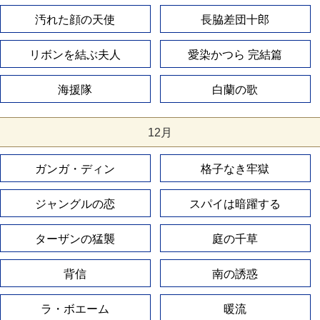
汚れた顔の天使
長脇差団十郎
リボンを結ぶ夫人
愛染かつら 完結篇
海援隊
白蘭の歌
12月
ガンガ・ディン
格子なき牢獄
ジャングルの恋
スパイは暗躍する
ターザンの猛襲
庭の千草
背信
南の誘惑
ラ・ボエーム
暖流