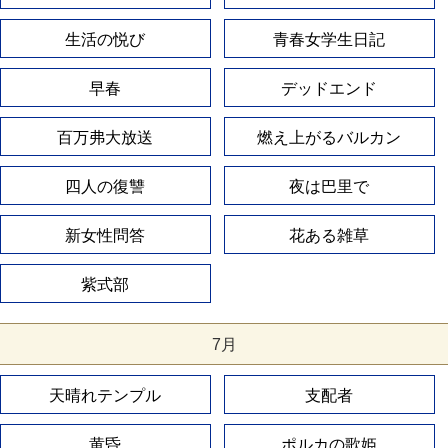
生活の悦び
青春女学生日記
早春
デッドエンド
百万弗大放送
燃え上がるバルカン
四人の復讐
夜は巴里で
新女性問答
花ある雑草
紫式部
7月
天晴れテンプル
支配者
黄昏
ポルカの歌姫