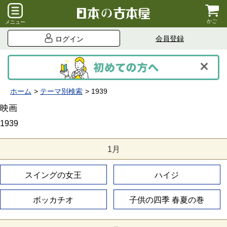
かご
メニュー
会員登録
ログイン
ホーム
テーマ別検索
1939
映画
1939
1月
スイングの女王
ハイジ
ボッカチオ
子供の四季 春夏の巻