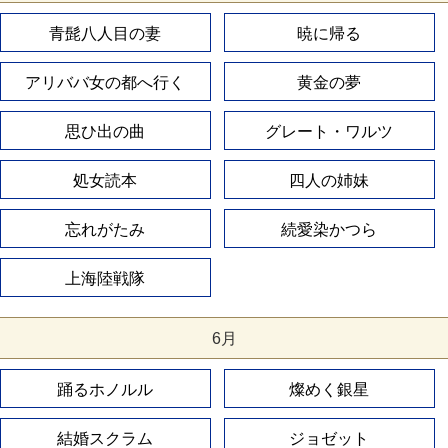
青髭八人目の妻
暁に帰る
アリババ女の都へ行く
黄金の夢
思ひ出の曲
グレート・ワルツ
処女読本
四人の姉妹
忘れがたみ
続愛染かつら
上海陸戦隊
6月
踊るホノルル
燦めく銀星
結婚スクラム
ジョゼット