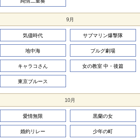
純情二重奏
9月
気儘時代
サブマリン爆撃隊
地中海
ブルグ劇場
キャラコさん
女の教室 中・後篇
東京ブルース
10月
愛情無限
黒蘭の女
婚約リレー
少年の町