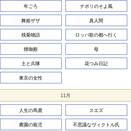
年ごろ
ナポリのそよ風
舞姫ザザ
真人間
残菊物語
ロッパ歌の都へ行く
狸御殿
母
土と兵隊
花つみ日記
東京の女性
11月
人生の馬鹿
スエズ
農園の寵児
不思議なヴィクトル氏