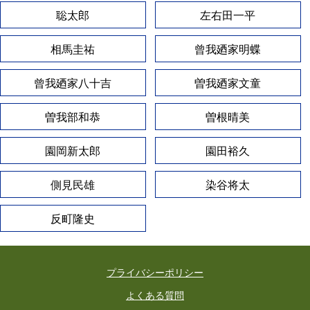
聡太郎
左右田一平
相馬圭祐
曾我廼家明蝶
曾我廼家八十吉
曽我廼家文童
曽我部和恭
曽根晴美
園岡新太郎
園田裕久
側見民雄
染谷将太
反町隆史
プライバシーポリシー
よくある質問