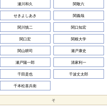
瀬川和久
関敬六
せきよしあき
関義哉
関川慎二
関口知宏
関口宏
関根大学
関山耕司
瀬戸康史
瀬戸陽一郎
清家利一
千田是也
千波丈太郎
千本松喜兵衛
そ