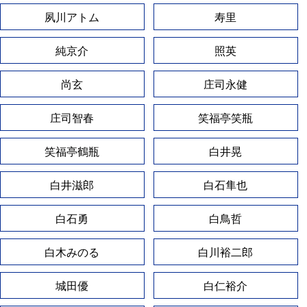
夙川アトム
寿里
純京介
照英
尚玄
庄司永健
庄司智春
笑福亭笑瓶
笑福亭鶴瓶
白井晃
白井滋郎
白石隼也
白石勇
白鳥哲
白木みのる
白川裕二郎
城田優
白仁裕介