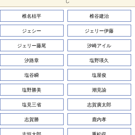
し
椎名桔平
椎谷建治
ジェシー
ジェリー伊藤
ジェリー藤尾
汐崎アイル
汐路章
塩野瑛久
塩谷瞬
塩屋俊
塩野勝美
潮見諭
塩見三省
志賀廣太郎
志賀勝
鹿内孝
志垣太郎
重松収