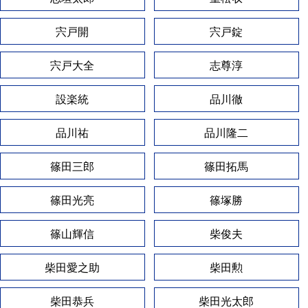
宍戸開
宍戸錠
宍戸大全
志尊淳
設楽統
品川徹
品川祐
品川隆二
篠田三郎
篠田拓馬
篠田光亮
篠塚勝
篠山輝信
柴俊夫
柴田愛之助
柴田勲
柴田恭兵
柴田光太郎