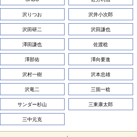
沢りつお
沢井小次郎
沢田研二
沢田謙也
澤田謙也
佐渡稔
澤部佑
澤向要進
沢村一樹
沢本忠雄
沢竜二
三箇一稔
サンダー杉山
三東康太郎
三中元克