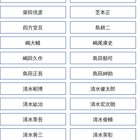
柴田侊彦
芝本正
四方堂亘
島耕二
嶋大輔
嶋尾康史
嶋田久作
島田順司
島田正吾
島田紳助
清水昭博
清水健太郎
清水紘治
清水宏次朗
清水章吾
清水俊輔
清水善三
清水英彰