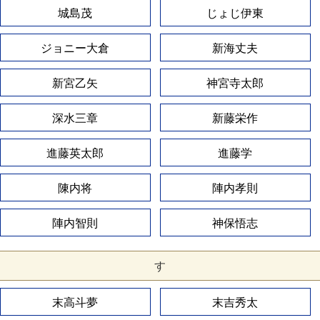
城島茂
じょじ伊東
ジョニー大倉
新海丈夫
新宮乙矢
神宮寺太郎
深水三章
新藤栄作
進藤英太郎
進藤学
陳内将
陣内孝則
陣内智則
神保悟志
す
末高斗夢
末吉秀太