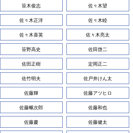
笹木俊志
佐々木望
佐々木正洋
佐々木睦
佐々木喜英
佐々木亮太
笹野高史
佐田啓二
佐田正樹
定岡正二
佐竹明夫
佐戸井けん太
佐藤輝
佐藤アツヒロ
佐藤蛾次郎
佐藤和也
佐藤慶
佐藤健太