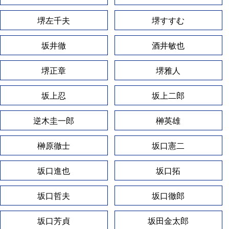
堺左千夫
堺すすむ
坂井徹
酒井敏也
堺正章
堺雅人
坂上忍
坂上二郎
逆木圭一郎
榊英雄
榊原徹士
坂口憲二
坂口進也
坂口拓
坂口哲夫
坂口徹郎
坂口芳貞
坂田金太郎