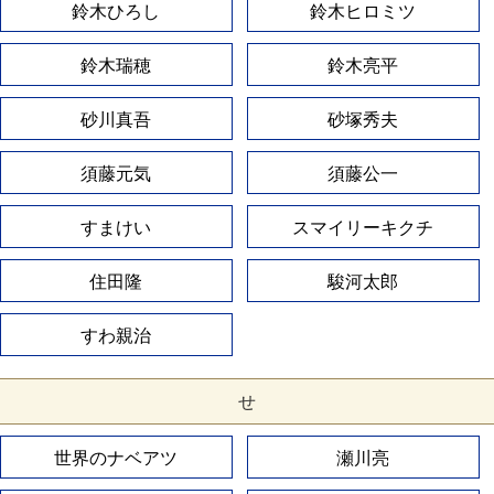
鈴木ひろし
鈴木ヒロミツ
鈴木瑞穂
鈴木亮平
砂川真吾
砂塚秀夫
須藤元気
須藤公一
すまけい
スマイリーキクチ
住田隆
駿河太郎
すわ親治
せ
世界のナベアツ
瀬川亮