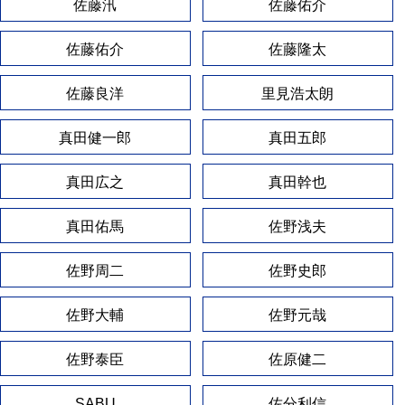
佐藤汛
佐藤佑介
佐藤佑介
佐藤隆太
佐藤良洋
里見浩太朗
真田健一郎
真田五郎
真田広之
真田幹也
真田佑馬
佐野浅夫
佐野周二
佐野史郎
佐野大輔
佐野元哉
佐野泰臣
佐原健二
SABU
佐分利信