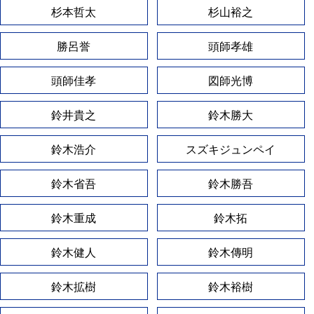
杉本哲太
杉山裕之
勝呂誉
頭師孝雄
頭師佳孝
図師光博
鈴井貴之
鈴木勝大
鈴木浩介
スズキジュンペイ
鈴木省吾
鈴木勝吾
鈴木重成
鈴木拓
鈴木健人
鈴木傳明
鈴木拡樹
鈴木裕樹