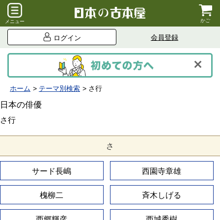
かご
メニュー
会員登録
ログイン
ホーム
テーマ別検索
さ行
日本の俳優
さ行
さ
サード長嶋
西園寺章雄
槐柳二
斉木しげる
西郷輝彦
西城秀樹