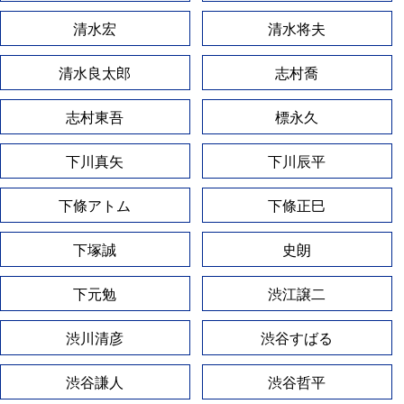
清水宏
清水将夫
清水良太郎
志村喬
志村東吾
標永久
下川真矢
下川辰平
下條アトム
下條正巳
下塚誠
史朗
下元勉
渋江譲二
渋川清彦
渋谷すばる
渋谷謙人
渋谷哲平