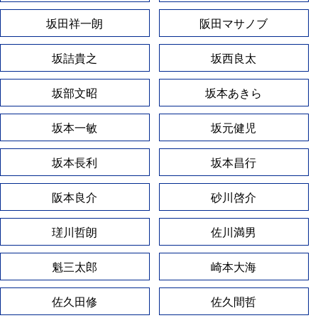
坂田祥一朗
阪田マサノブ
坂詰貴之
坂西良太
坂部文昭
坂本あきら
坂本一敏
坂元健児
坂本長利
坂本昌行
阪本良介
砂川啓介
瑳川哲朗
佐川満男
魁三太郎
崎本大海
佐久田修
佐久間哲