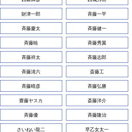
財津一郎
斉藤一平
斉藤慶太
斉藤健一
斉藤暁
斉藤秀翼
斉藤祥太
斉藤志郎
斉藤清六
斎藤工
斉藤晴彦
斉藤弘勝
齋藤ヤスカ
斎藤洋介
斉藤優
斉藤隆治
さいねい龍二
早乙女太一