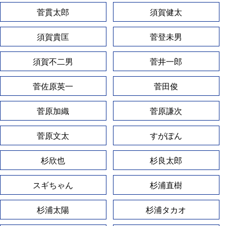
菅貫太郎
須賀健太
須賀貴匡
菅登未男
須賀不二男
菅井一郎
菅佐原英一
菅田俊
菅原加織
菅原謙次
菅原文太
すがぽん
杉欣也
杉良太郎
スギちゃん
杉浦直樹
杉浦太陽
杉浦タカオ