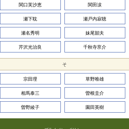
関口芙沙恵
関田涙
瀬下耽
瀬戸内寂聴
瀬名秀明
妹尾韶夫
芹沢光治良
千秋寺亰介
そ
宗田理
草野唯雄
相馬泰三
曽根圭介
曽野綾子
園田英樹