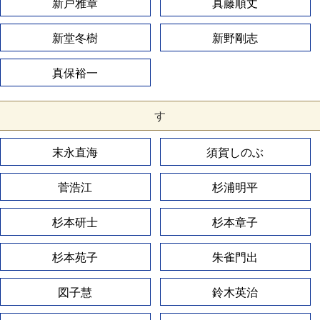
新戸雅章
真藤順丈
新堂冬樹
新野剛志
真保裕一
す
末永直海
須賀しのぶ
菅浩江
杉浦明平
杉本研士
杉本章子
杉本苑子
朱雀門出
図子慧
鈴木英治