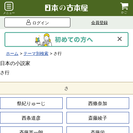
かご
メニュー
会員登録
ログイン
ホーム
テーマ別検索
さ行
日本の小説家
さ行
さ
祭紀りゅーじ
西條奈加
西条道彦
斎藤綾子
斉藤英一朗
斎藤栄