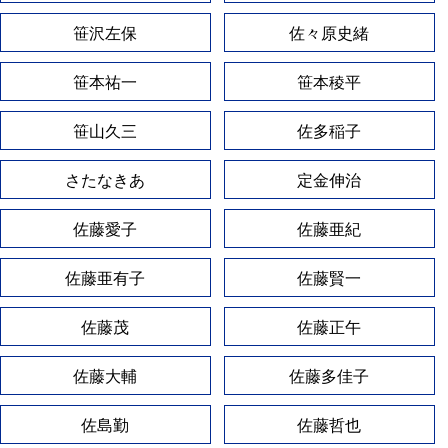
笹沢左保
佐々原史緒
笹本祐一
笹本稜平
笹山久三
佐多稲子
さたなきあ
定金伸治
佐藤愛子
佐藤亜紀
佐藤亜有子
佐藤賢一
佐藤茂
佐藤正午
佐藤大輔
佐藤多佳子
佐島勤
佐藤哲也