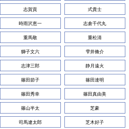
志賀貢
式貴士
時雨沢恵一
志倉千代丸
重馬敬
重松清
獅子文六
雫井脩介
志津三郎
静月遠火
篠田節子
篠田達明
篠田秀幸
篠田真由美
篠山半太
芝豪
司馬遼太郎
芝木好子