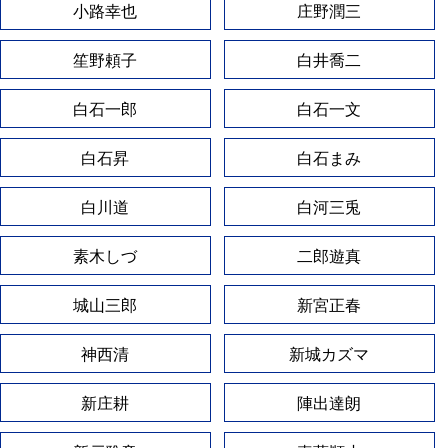
小路幸也
庄野潤三
笙野頼子
白井喬二
白石一郎
白石一文
白石昇
白石まみ
白川道
白河三兎
素木しづ
二郎遊真
城山三郎
新宮正春
神西清
新城カズマ
新庄耕
陣出達朗