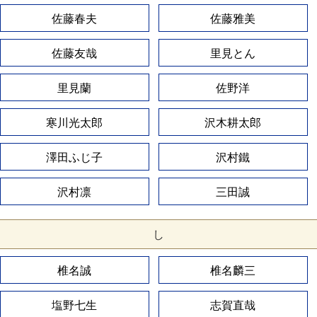
佐藤春夫
佐藤雅美
佐藤友哉
里見とん
里見蘭
佐野洋
寒川光太郎
沢木耕太郎
澤田ふじ子
沢村鐵
沢村凛
三田誠
し
椎名誠
椎名麟三
塩野七生
志賀直哉