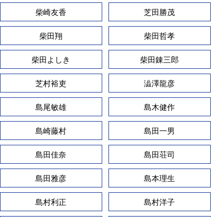
柴崎友香
芝田勝茂
柴田翔
柴田哲孝
柴田よしき
柴田錬三郎
芝村裕吏
澁澤龍彦
島尾敏雄
島木健作
島崎藤村
島田一男
島田佳奈
島田荘司
島田雅彦
島本理生
島村利正
島村洋子