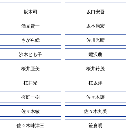
坂木司
坂口安吾
酒見賢一
坂本康宏
さがら総
佐川光晴
沙木とも子
鷺沢萠
桜井亜美
桜井鈴茂
桜井光
桜坂洋
桜庭一樹
佐々木譲
佐々木敏
佐々木丸美
佐々木味津三
笹倉明