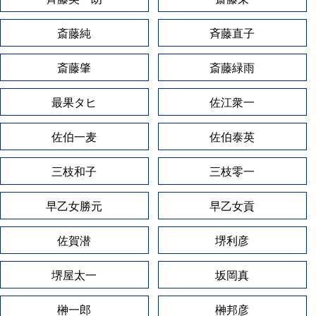
斎藤純
斉藤直子
斎藤肇
斎藤緑雨
最果タヒ
佐江衆一
佐伯一麦
佐伯泰英
三枝和子
三枝零一
早乙女勝元
早乙女貢
佐賀潜
堺利彦
堺屋太一
坂岡真
榊一郎
榊邦彦