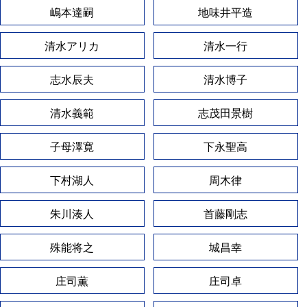
嶋本達嗣
地味井平造
清水アリカ
清水一行
志水辰夫
清水博子
清水義範
志茂田景樹
子母澤寛
下永聖高
下村湖人
周木律
朱川湊人
首藤剛志
殊能将之
城昌幸
庄司薫
庄司卓