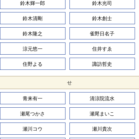
鈴木輝一郎
鈴木光司
鈴木清剛
鈴木創士
鈴木隆之
雀野日名子
涼元悠一
住井すゑ
住野よる
諏訪哲史
せ
青来有一
清涼院流水
瀬尾つかさ
瀬尾まいこ
瀬川コウ
瀬川貴次