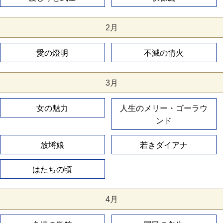
2月
愛の燈明
不滅の情火
3月
女の魅力
人生のメリー・ゴーラウ
ンド
放埓娘
若きダイアナ
はたちの頃
4月