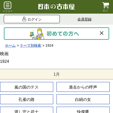
かご
メニュー
会員登録
ログイン
ホーム
テーマ別検索
1924
映画
1924
1月
嵐の国のテス
過去からの呼声
孔雀の路
白絹の女
渡し守と武士
快傑鷹