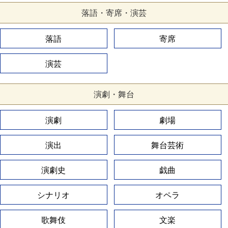
落語・寄席・演芸
落語
寄席
演芸
演劇・舞台
演劇
劇場
演出
舞台芸術
演劇史
戯曲
シナリオ
オペラ
歌舞伎
文楽