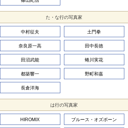
篠山紀信
た・な行の写真家
中村征夫
土門拳
奈良原一高
田中長徳
田沼武能
蜷川実花
都築響一
野町和嘉
長倉洋海
は行の写真家
HIROMIX
ブルース・オズボーン