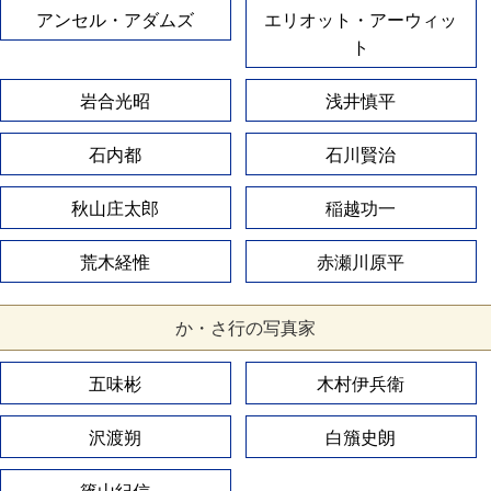
アンセル・アダムズ
エリオット・アーウィッ
ト
岩合光昭
浅井慎平
石内都
石川賢治
秋山庄太郎
稲越功一
荒木経惟
赤瀬川原平
か・さ行の写真家
五味彬
木村伊兵衛
沢渡朔
白籏史朗