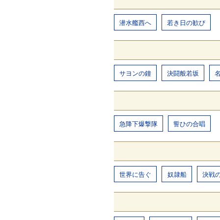
潜水艦西へ
若き日の歓び
サヨンの鐘
決闘般若坂
急降下爆撃隊
誓ひの合唱
世界に告ぐ
奴隷船
決戦