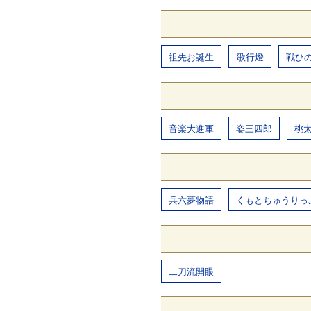
祖先お誕生
歌行燈
戦ひ
音楽大進軍
姿三四郎
桃
兵六夢物語
くもとちゅうりっ
二刀流開眼