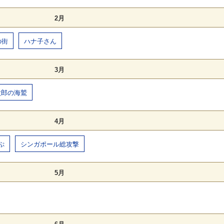
2月
の街
ハナ子さん
3月
太郎の海鷲
4月
ぷ
シンガポール総攻撃
5月