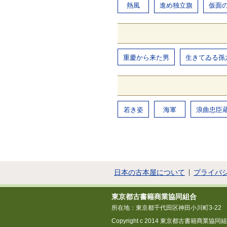
熱風
進め独立旗
仮面
重慶から来た男
生きてゐる孫
若き姿
海軍
浪曲忠臣
日本の古本屋について
プライバ
東京都古書籍商業協同組合
所在地：東京都千代田区神田小川町3-22
Copyright c 2014 東京都古書籍商業協同組合 All