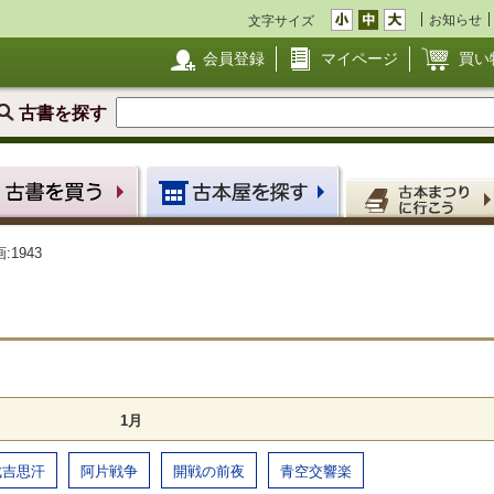
お知らせ
文字サイズ
会員登録
マイページ
買い
古書を探す
:1943
1月
成吉思汗
阿片戦争
開戦の前夜
青空交響楽