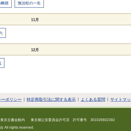
の舞踏
無法松の一生
11月
六
12月
蔵
シーポリシー
特定商取引法に関する表示
よくある質問
サイトマッ
 東京古書会館内
東京都公安委員会許可済 許可番号 301026602392
 rights reserved.