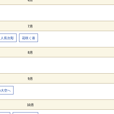
6月
7月
名人長次彫
花咲く港
8月
9月
の大空へ
10月