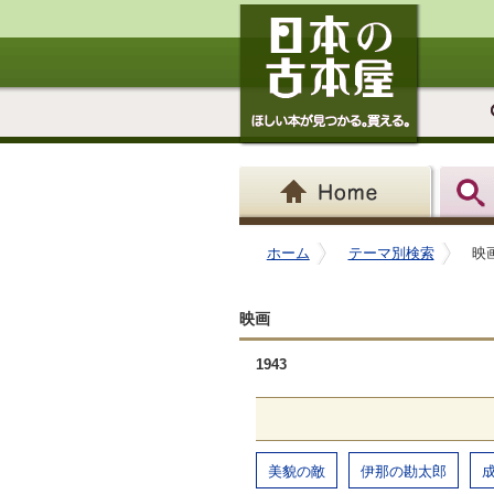
ホーム
テーマ別検索
映画
映画
1943
美貌の敵
伊那の勘太郎