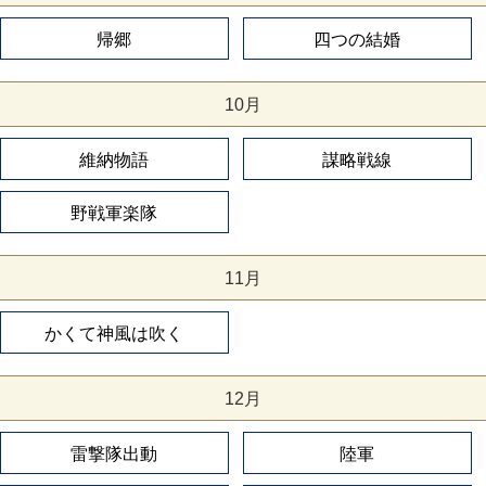
帰郷
四つの結婚
10月
維納物語
謀略戦線
野戦軍楽隊
11月
かくて神風は吹く
12月
雷撃隊出動
陸軍