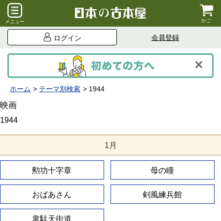
かご
メニュー
会員登録
ログイン
ホーム
テーマ別検索
1944
映画
1944
1月
勲功十字章
母の瞳
おばあさん
剣風練兵館
韋駄天街道