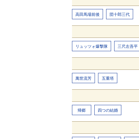
高田馬場前後
団十郎三代
リュッツォ爆撃隊
三尺左吾平
萬世流芳
五重塔
帰郷
四つの結婚