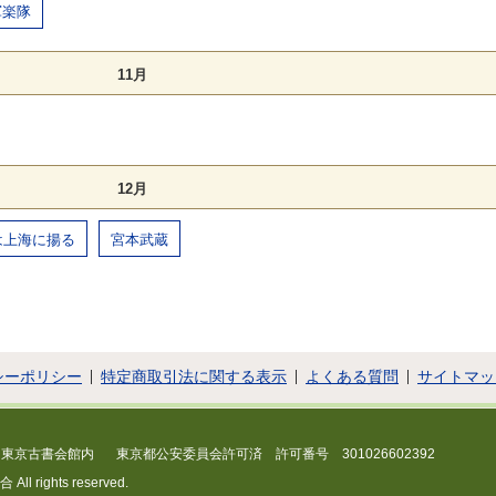
軍楽隊
11月
12月
は上海に揚る
宮本武蔵
シーポリシー
特定商取引法に関する表示
よくある質問
サイトマッ
 東京古書会館内
東京都公安委員会許可済 許可番号 301026602392
 rights reserved.