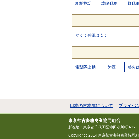
維納物語
謀略戦線
野戦
かくて神風は吹く
雷撃隊出動
陸軍
狼火
日本の古本屋について
プライバ
東京都古書籍商業協同組合
所在地：東京都千代田区神田小川町3-22
Copyright c 2014 東京都古書籍商業協同組合 All