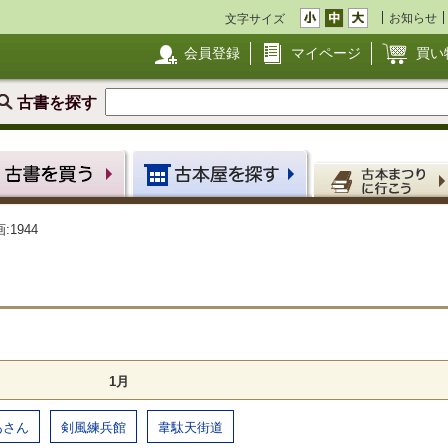
お知らせ
文字サイズ
会員登録
マイページ
買い
古書を探す
:1944
1月
あさん
剣風練兵館
韋駄天街道