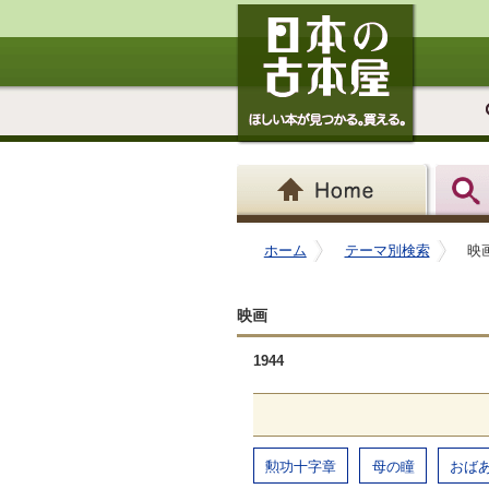
ホーム
テーマ別検索
映画
映画
1944
勲功十字章
母の瞳
おば