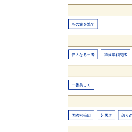
あの旗を撃て
偉大なる王者
加藤隼戦闘隊
一番美しく
国際密輸団
芝居道
怒り