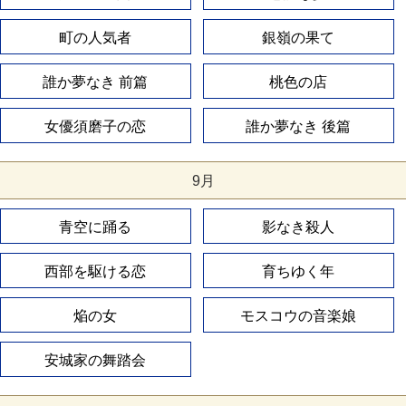
町の人気者
銀嶺の果て
誰か夢なき 前篇
桃色の店
女優須磨子の恋
誰か夢なき 後篇
9月
青空に踊る
影なき殺人
西部を駆ける恋
育ちゆく年
焔の女
モスコウの音楽娘
安城家の舞踏会