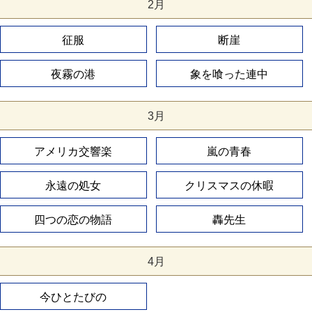
2月
征服
断崖
夜霧の港
象を喰った連中
3月
アメリカ交響楽
嵐の青春
永遠の処女
クリスマスの休暇
四つの恋の物語
轟先生
4月
今ひとたびの