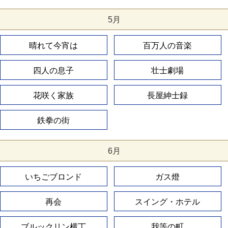
5月
晴れて今宵は
百万人の音楽
四人の息子
壮士劇場
花咲く家族
長屋紳士録
鉄拳の街
6月
いちごブロンド
ガス燈
再会
スイング・ホテル
ブルックリン横丁
我等の町