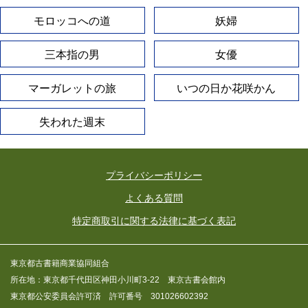
モロッコへの道
妖婦
三本指の男
女優
マーガレットの旅
いつの日か花咲かん
失われた週末
プライバシーポリシー
よくある質問
特定商取引に関する法律に基づく表記
東京都古書籍商業協同組合
所在地：東京都千代田区神田小川町3-22 東京古書会館内
東京都公安委員会許可済 許可番号 301026602392