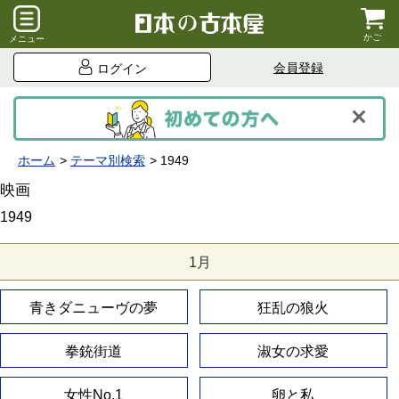
かご
メニュー
会員登録
ログイン
ホーム
テーマ別検索
1949
映画
1949
1月
青きダニューヴの夢
狂乱の狼火
拳銃街道
淑女の求愛
女性No.1
卵と私