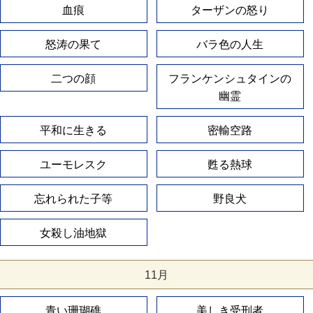
血痕
ターザンの怒り
怒涛の果て
バラ色の人生
二つの顔
フランケンシュタインの
幽霊
平和に生きる
密輸空路
ユーモレスク
甦る熱球
忘れられた子等
野良犬
女殺し油地獄
11月
青い珊瑚礁
美しき受刑者