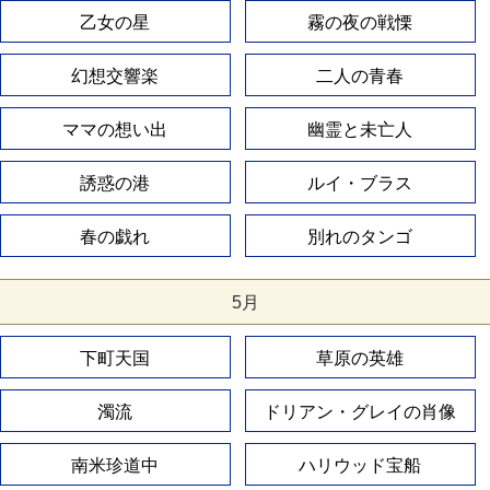
乙女の星
霧の夜の戦慄
幻想交響楽
二人の青春
ママの想い出
幽霊と未亡人
誘惑の港
ルイ・ブラス
春の戯れ
別れのタンゴ
5月
下町天国
草原の英雄
濁流
ドリアン・グレイの肖像
南米珍道中
ハリウッド宝船