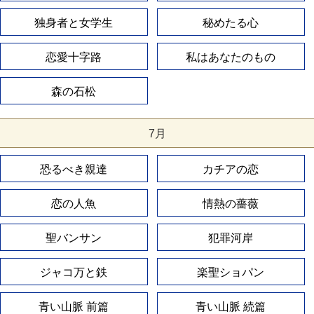
独身者と女学生
秘めたる心
恋愛十字路
私はあなたのもの
森の石松
7月
恐るべき親達
カチアの恋
恋の人魚
情熱の薔薇
聖バンサン
犯罪河岸
ジャコ万と鉄
楽聖ショパン
青い山脈 前篇
青い山脈 続篇