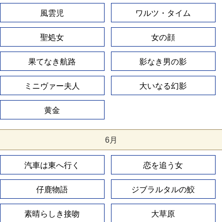
風雲児
ワルツ・タイム
聖処女
女の顔
果てなき航路
影なき男の影
ミニヴァー夫人
大いなる幻影
黄金
6月
汽車は東へ行く
恋を追う女
仔鹿物語
ジブラルタルの鮫
素晴らしき接吻
大草原