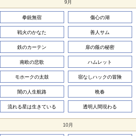
9月
拳銃無宿
傷心の湖
戦火のかなた
善人サム
鉄のカーテン
扉の蔭の秘密
南欧の悲歌
ハムレット
モホークの太鼓
宿なしハックの冒険
闇の人生航路
晩春
流れる星は生きている
透明人間現わる
10月