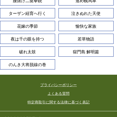
腰抜け二挺拳銃
進め幌馬車
ターザン紐育へ行く
泣きぬれた天使
花嫁の季節
愉快な家族
夜は千の眼を持つ
若草物語
破れ太鼓
獄門島 解明篇
のんき大将脱線の巻
プライバシーポリシー
よくある質問
特定商取引に関する法律に基づく表記