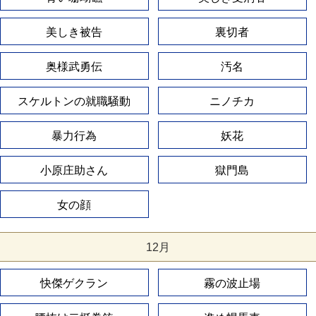
美しき被告
裏切者
奥様武勇伝
汚名
スケルトンの就職騒動
ニノチカ
暴力行為
妖花
小原庄助さん
獄門島
女の顔
12月
快傑ゲクラン
霧の波止場