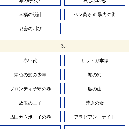
海の呼ぶ声
哀しみの恋
幸福の設計
ペン偽らず 暴力の街
都会の叫び
3月
赤い靴
サラトガ本線
緑色の髪の少年
蛇の穴
ブロンディ子守の巻
魔の山
放浪の王子
荒原の女
凸凹カウボーイの巻
アラビアン・ナイト