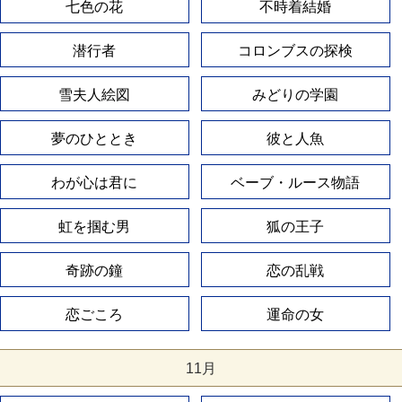
七色の花
不時着結婚
潜行者
コロンブスの探検
雪夫人絵図
みどりの学園
夢のひととき
彼と人魚
わが心は君に
ベーブ・ルース物語
虹を掴む男
狐の王子
奇跡の鐘
恋の乱戦
恋ごころ
運命の女
11月