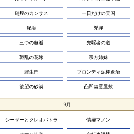
硝煙のカンサス
一日だけの天国
秘境
兇弾
三つの邂逅
先駆者の道
戦乱の花嫁
宗方姉妹
羅生門
ブロンディ泥棒退治
欲望の砂漠
凸凹幽霊屋敷
9月
シーザーとクレオパトラ
情婦マノン