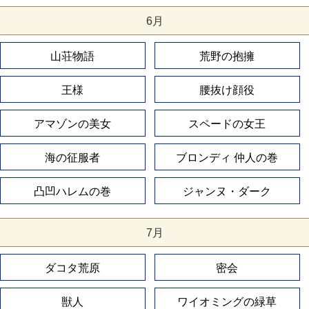
6月
山荘物語
荒野の抱擁
王様
腰抜け顔役
アマゾンの美女
スペードの女王
海の征服者
ブロンディ 仲人の巻
凸凹ハレムの巻
ジャンヌ・ダーク
7月
ダコタ荒原
密会
獣人
ワイオミングの緑草