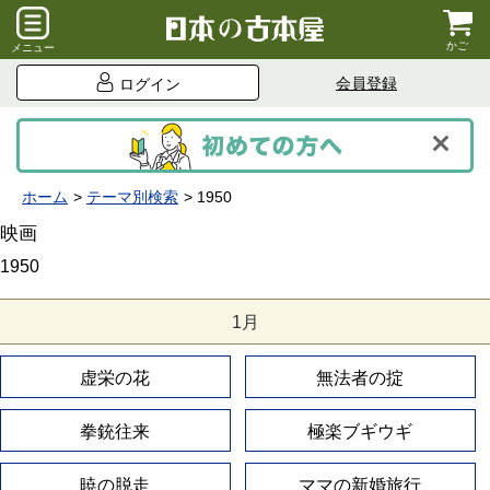
かご
メニュー
会員登録
ログイン
ホーム
テーマ別検索
1950
映画
1950
1月
虚栄の花
無法者の掟
拳銃往来
極楽ブギウギ
暁の脱走
ママの新婚旅行