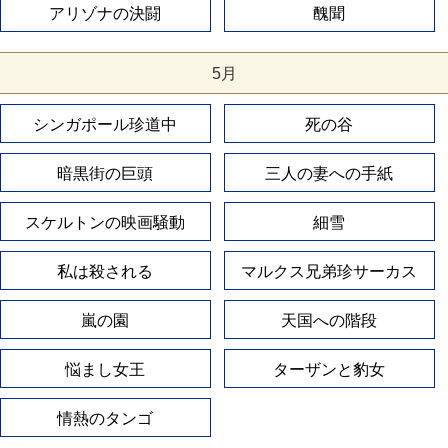
アリゾナの決闘
醜聞
5月
シンガポール珍道中
死の谷
暗黒街の巨頭
三人の妻への手紙
スケルトンの映画騒動
細雪
私は殺される
マルクス兄弟珍サーカス
嵐の園
天国への階段
悩まし女王
ターザンと豹女
情熱のタンゴ