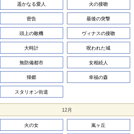
遥かなる愛人
火の接吻
密告
最後の突撃
頭上の敵機
ヴィナスの接吻
大時計
呪われた城
無防備都市
女相続人
帰郷
幸福の森
スタリオン街道
12月
火の女
嵐ヶ丘