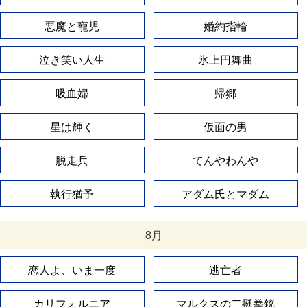
悪魔と寵児
婚約指輪
泣き笑い人生
氷上円舞曲
吸血婦
帰郷
星は輝く
仮面の男
脱走兵
てんやわんや
執行猶予
アダム氏とマダム
8月
恋人よ、いま一度
逃亡者
カリフォルニア
マルクスの二挺拳銃