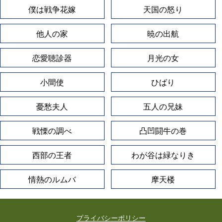
僕は戦争花嫁
天国の怒り
他人の家
暁の出航
恋愛聴診器
月光の女
小間使
ひばり
憂愁夫人
五人の兄妹
戦慄の調べ
凸凹闘牛の巻
西部の王者
わが谷は緑なりき
情熱のルムバ
摩天楼
プライバシーポリシー