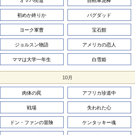
オマハ街道
自転車泥棒
初めか終りか
バグダッド
ヨーク軍曹
宝石館
ジョルスン物語
アメリカの恋人
ママは大学一年生
白雪姫
10月
肉体の罠
アフリカ珍道中
戦場
失われた心
ドン・ファンの冒険
ケンタッキー魂