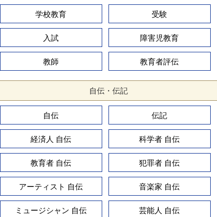
学校教育
受験
入試
障害児教育
教師
教育者評伝
自伝・伝記
自伝
伝記
経済人 自伝
科学者 自伝
教育者 自伝
犯罪者 自伝
アーティスト 自伝
音楽家 自伝
ミュージシャン 自伝
芸能人 自伝