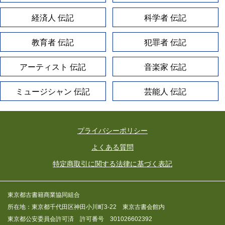
経済人 伝記
科学者 伝記
教育者 伝記
犯罪者 伝記
アーティスト 伝記
音楽家 伝記
ミュージシャン 伝記
芸能人 伝記
プライバシーポリシー
よくある質問
特定商取引に関する法律に基づく表記
東京都古書籍商業協同組合
所在地：東京都千代田区神田小川町3-22 東京古書会館内
東京都公安委員会許可済 許可番号 301026602392