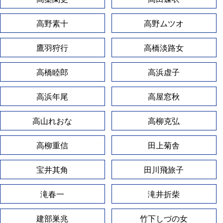
高野素十
高野ムツオ
鷹羽狩行
高橋淡路女
高橋睦郎
高浜虚子
高浜年尾
高屋窓秋
高山れおな
高柳克弘
高柳重信
田上菊舎
宝井其角
田川飛旅子
滝春一
滝井折柴
建部巣兆
竹下しづの女