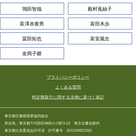
鴇田智哉
殿村菟絲子
富澤赤黄男
富田木歩
冨田拓也
富安風生
友岡子郷
プライバシーポリシー
よくある質問
特定商取引に関する法律に基づく表記
東京都古書籍商業協同組合
所在地：東京都千代田区神田小川町3-22 東京古書会館内
東京都公安委員会許可済 許可番号 301026602392