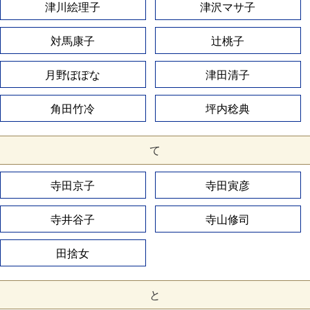
津川絵理子
津沢マサ子
対馬康子
辻桃子
月野ぽぽな
津田清子
角田竹冷
坪内稔典
て
寺田京子
寺田寅彦
寺井谷子
寺山修司
田捨女
と