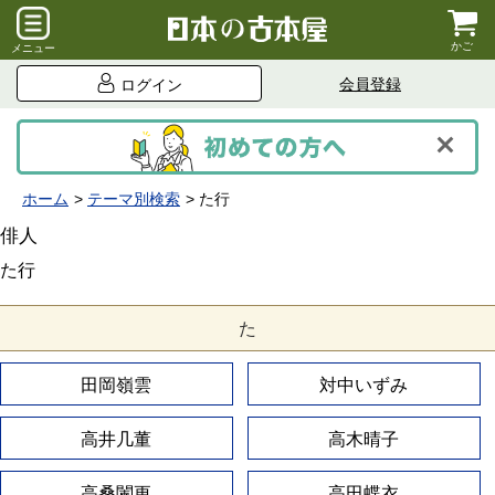
かご
メニュー
会員登録
ログイン
ホーム
テーマ別検索
た行
俳人
た行
た
田岡嶺雲
対中いずみ
高井几董
高木晴子
高桑闌更
高田蝶衣