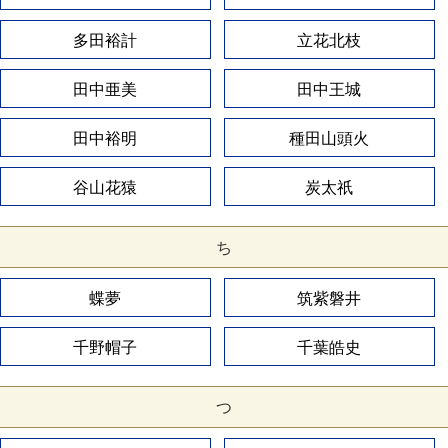
多田裕計
立花北枝
田中亜美
田中王城
田中裕明
種田山頭火
谷山花猿
炭太祇
ち
蝶夢
筑紫磐井
千野帽子
千葉皓史
つ