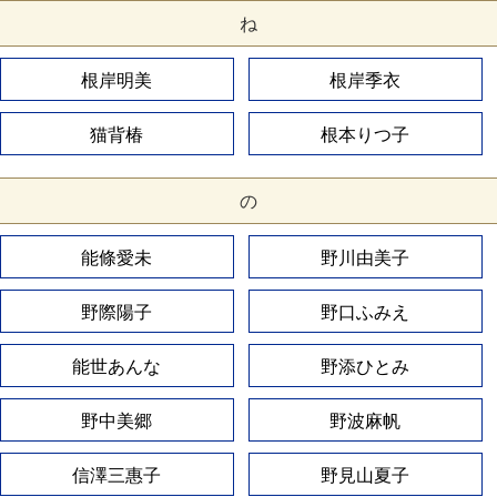
ね
根岸明美
根岸季衣
猫背椿
根本りつ子
の
能條愛未
野川由美子
野際陽子
野口ふみえ
能世あんな
野添ひとみ
野中美郷
野波麻帆
信澤三惠子
野見山夏子