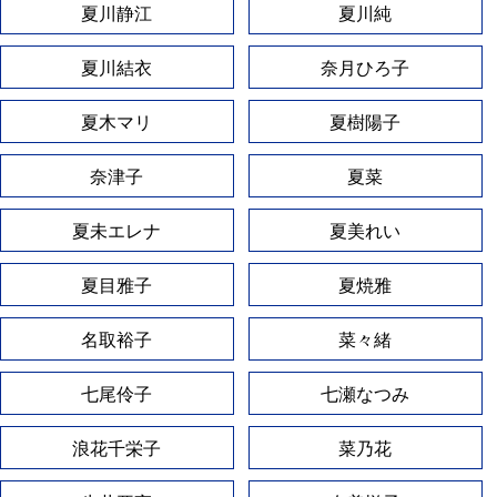
夏川静江
夏川純
夏川結衣
奈月ひろ子
夏木マリ
夏樹陽子
奈津子
夏菜
夏未エレナ
夏美れい
夏目雅子
夏焼雅
名取裕子
菜々緒
七尾伶子
七瀬なつみ
浪花千栄子
菜乃花