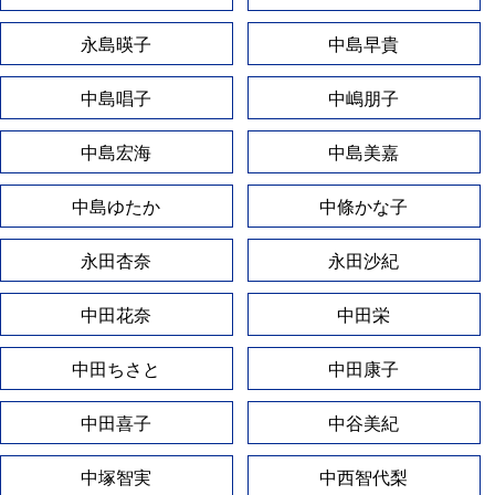
永島暎子
中島早貴
中島唱子
中嶋朋子
中島宏海
中島美嘉
中島ゆたか
中條かな子
永田杏奈
永田沙紀
中田花奈
中田栄
中田ちさと
中田康子
中田喜子
中谷美紀
中塚智実
中西智代梨