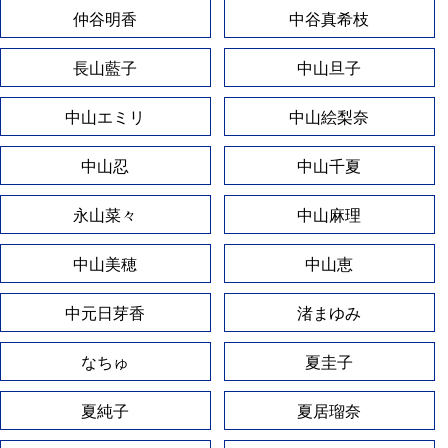
仲谷明香
中谷真希枝
長山藍子
中山旦子
中山エミリ
中山絵梨奈
中山忍
中山千夏
永山菜々
中山麻理
中山美穂
中山恵
中元日芽香
渚まゆみ
なちゅ
夏圭子
夏純子
夏居瑠奈