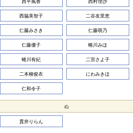
西平風香
西村理沙
西脇美智子
二谷友里恵
仁藤みさき
仁藤萌乃
仁藤優子
蜷川みほ
蜷川有紀
二宮さよ子
二本柳俊衣
にわみきほ
仁和令子
ぬ
貫井りらん