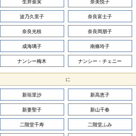
生井亜実
奈美悦子
波乃久里子
奈良富士子
奈良光枝
奈良岡朋子
成海璃子
南條玲子
ナンシー梅木
ナンシー・チェニー
に
新垣里沙
新高恵子
新妻聖子
新山千春
二階堂千寿
二階堂ふみ