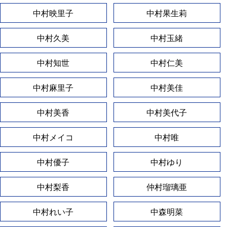
中村映里子
中村果生莉
中村久美
中村玉緒
中村知世
中村仁美
中村麻里子
中村美佳
中村美香
中村美代子
中村メイコ
中村唯
中村優子
中村ゆり
中村梨香
仲村瑠璃亜
中村れい子
中森明菜