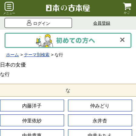
かご
メニュー
会員登録
ログイン
ホーム
テーマ別検索
な行
日本の女優
な行
な
内藤洋子
仲みどり
仲里依紗
永井杏
中井貴惠
中井みちえ