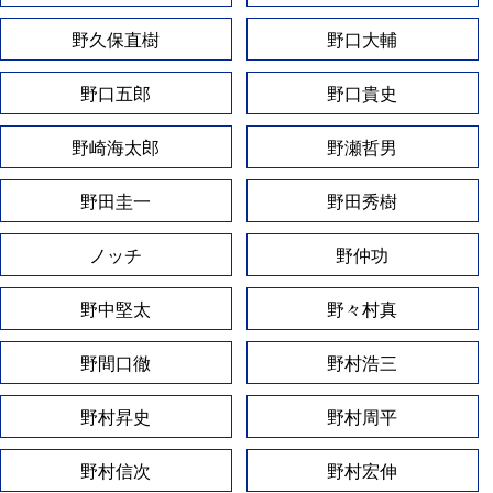
野久保直樹
野口大輔
野口五郎
野口貴史
野崎海太郎
野瀬哲男
野田圭一
野田秀樹
ノッチ
野仲功
野中堅太
野々村真
野間口徹
野村浩三
野村昇史
野村周平
野村信次
野村宏伸