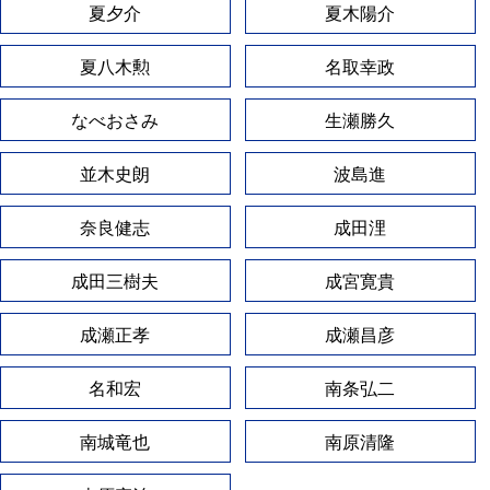
夏夕介
夏木陽介
夏八木勲
名取幸政
なべおさみ
生瀬勝久
並木史朗
波島進
奈良健志
成田浬
成田三樹夫
成宮寛貴
成瀬正孝
成瀬昌彦
名和宏
南条弘二
南城竜也
南原清隆