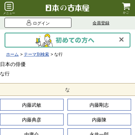
かご
メニュー
会員登録
ログイン
ホーム
テーマ別検索
な行
日本の俳優
な行
な
内藤武敏
内藤剛志
内藤典彦
内藤陳
中庸介
永井一郎