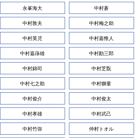
永峯海大
中村蒼
中村敦夫
中村梅之助
中村英児
中村嘉惟人
中村嘉葎雄
中村勘三郎
中村錦司
中村芝翫
中村七之助
中村獅童
中村俊介
中村俊太
中村孝雄
中村武己
中村竹弥
仲村トオル