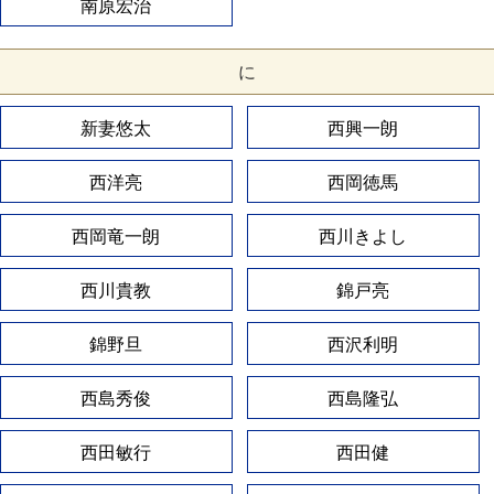
南原宏治
に
新妻悠太
西興一朗
西洋亮
西岡徳馬
西岡竜一朗
西川きよし
西川貴教
錦戸亮
錦野旦
西沢利明
西島秀俊
西島隆弘
西田敏行
西田健