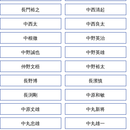
長門裕之
中西清起
中西太
中西良太
中根徹
中野英治
中野誠也
中野英雄
仲野文梧
中野裕太
長野博
長濱慎
長渕剛
中原和敏
中原丈雄
中丸新将
中丸忠雄
中丸雄一