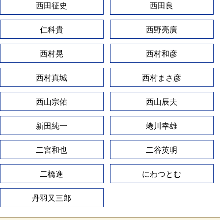
西田征史
西田良
仁科貴
西野亮廣
西村晃
西村和彦
西村真城
西村まさ彦
西山宗佑
西山辰夫
新田純一
蜷川幸雄
二宮和也
二谷英明
二橋進
にわつとむ
丹羽又三郎