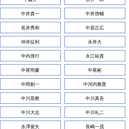
中井貴一
中井啓輔
長井秀和
中居正広
仲井征利
永井大
中内啓行
永江祐貴
中尾明慶
中尾彬
中岡創一
中河内雅貴
中川晃教
中川真吾
中川大志
中川礼二
永澤俊矢
長嶋一茂