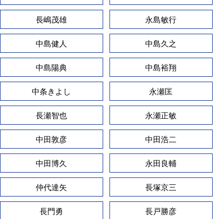
長嶋茂雄
永島敏行
中島健人
中島久之
中島陽典
中島裕翔
中条きよし
永瀬匡
長瀬智也
永瀬正敏
中田敦彦
中田浩二
中田博久
永田良輔
仲代達矢
長塚京三
長門勇
長戸勝彦