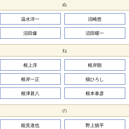
ぬ
温水洋一
沼崎悠
沼田爆
沼田曜一
ね
根上淳
根岸朗
根岸一正
猫ひろし
根津甚八
根本泰彦
の
能見達也
野上慎平