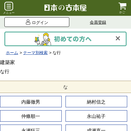
かご
メニュー
会員登録
ログイン
ホーム
テーマ別検索
な行
建築家
な行
な
内藤徹男
納村信之
仲條順一
永山祐子
永瀬狂三
成瀬嘉一