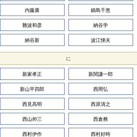
内藤廣
鍋島千恵
難波和彦
納谷学
納谷新
波江悌夫
に
新家孝正
新関謙一郎
新山平四郎
西岡弘
西見高明
西原清之
西山夘三
西倉務
西村伊作
西村好時