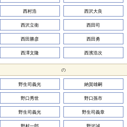
西村浩
西沢大良
西沢立衛
西田司
西田勝彦
西田勇
西澤文隆
西濱浩次
の
野生司義光
納賀雄嗣
野口秀世
野口孫市
野生司義光
野生司義章
野村一郎
野沢誠