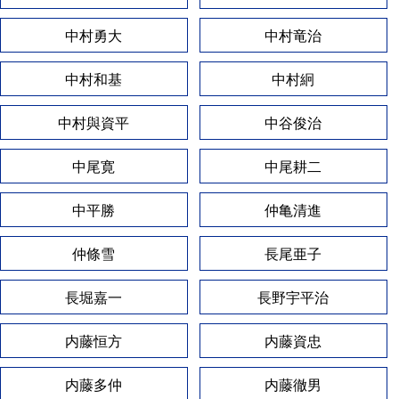
中村勇大
中村竜治
中村和基
中村絅
中村與資平
中谷俊治
中尾寛
中尾耕二
中平勝
仲亀清進
仲條雪
長尾亜子
長堀嘉一
長野宇平治
内藤恒方
内藤資忠
内藤多仲
内藤徹男