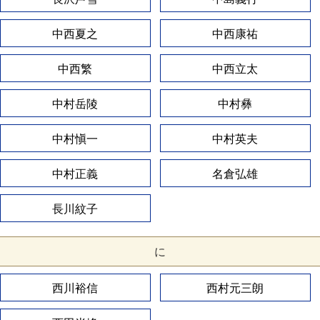
中西夏之
中西康祐
中西繁
中西立太
中村岳陵
中村彝
中村愼一
中村英夫
中村正義
名倉弘雄
長川紋子
に
西川裕信
西村元三朗