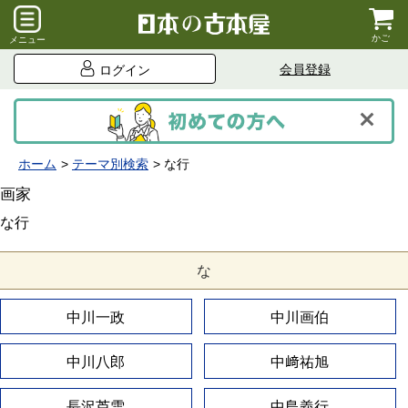
かご
メニュー
会員登録
ログイン
ホーム
テーマ別検索
な行
画家
な行
な
中川一政
中川画伯
中川八郎
中﨑祐旭
長沢芦雪
中島義行