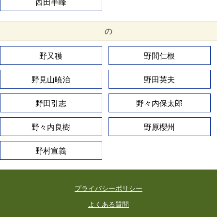
西田半峰
の
野又穫
野間仁根
野見山暁治
野田英夫
野田引志
野々内保太郎
野々内良樹
野原櫻州
野村宣義
プライバシーポリシー
よくある質問