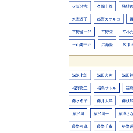
火坂雅志
久間十義
飛騨
氷室冴子
姫野カオルコ
平野啓一郎
平野肇
平林
平山寿三郎
広瀬隆
広瀬
深沢七郎
深田久弥
深田
福澤徹三
福島サトル
福
藤水名子
藤井太洋
藤枝
藤沢周
藤沢周平
藤澤さ
藤野可織
藤野千夜
椹野