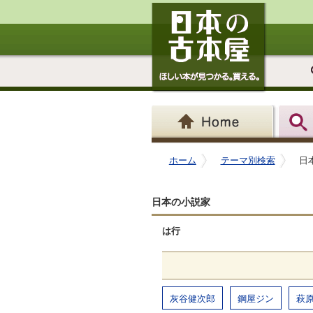
ホーム
テーマ別検索
日
日本の小説家
は行
灰谷健次郎
鋼屋ジン
萩