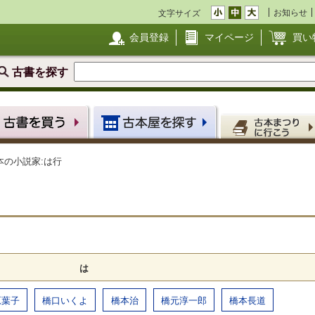
お知らせ
文字サイズ
会員登録
マイページ
買い
古書を探す
本の小説家:は行
は
原葉子
橋口いくよ
橋本治
橋元淳一郎
橋本長道