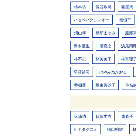
橋本紡
長谷敏司
馳星周
ハセベバクシンオー
秦恒平
畑山博
服部まゆみ
服部
帚木蓬生
濱嘉之
浜尾四
林不忘
林芙美子
林真理
早見裕司
はやみねかおる
番棚葵
坂東眞砂子
伴名
火浦功
日影丈吉
東直子
ヒキタクニオ
樋口明雄