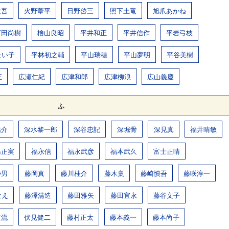
俊吾
火野葦平
日野啓三
照下土竜
旭爪あかね
百田尚樹
檜山良昭
平井和正
平井信作
平岩弓枝
たい子
平林初之輔
平山瑞穂
平山夢明
平谷美樹
正
広瀬仁紀
広津和郎
広津柳浪
広山義慶
ふ
祐介
深水黎一郎
深谷忠記
深堀骨
深見真
福井晴敏
島正実
福永信
福永武彦
福本武久
富士正晴
静男
藤岡真
藤川桂介
藤木稟
藤崎慎吾
藤咲淳一
なえ
藤澤清造
藤田雅矢
藤田宜永
藤谷文子
道流
伏見健二
藤村正太
藤本義一
藤本尚子