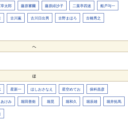
原宰太郎
藤原審爾
藤原緋沙子
二葉亭四迷
船戸与一
吉
古川薫
古川日出男
古野まほろ
古橋秀之
へ
ほ
志
星新一
ほしおさなえ
星空めてお
保科昌彦
田あけみ
堀田善衛
堀晃
堀和久
堀辰雄
堀井拓馬
透