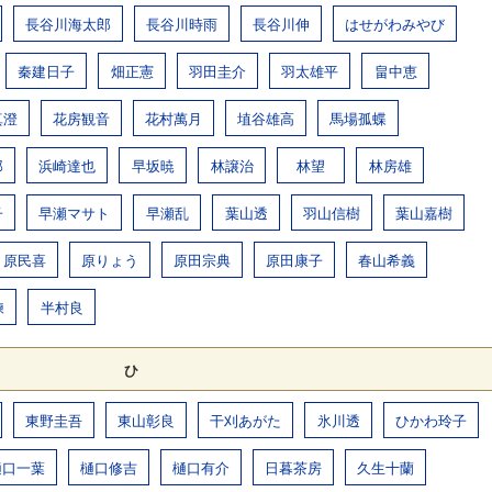
長谷川海太郎
長谷川時雨
長谷川伸
はせがわみやび
秦建日子
畑正憲
羽田圭介
羽太雄平
畠中恵
真澄
花房観音
花村萬月
埴谷雄高
馬場孤蝶
郎
浜崎達也
早坂暁
林譲治
林望
林房雄
子
早瀬マサト
早瀬乱
葉山透
羽山信樹
葉山嘉樹
原民喜
原りょう
原田宗典
原田康子
春山希義
練
半村良
ひ
東野圭吾
東山彰良
干刈あがた
氷川透
ひかわ玲子
樋口一葉
樋口修吉
樋口有介
日暮茶房
久生十蘭