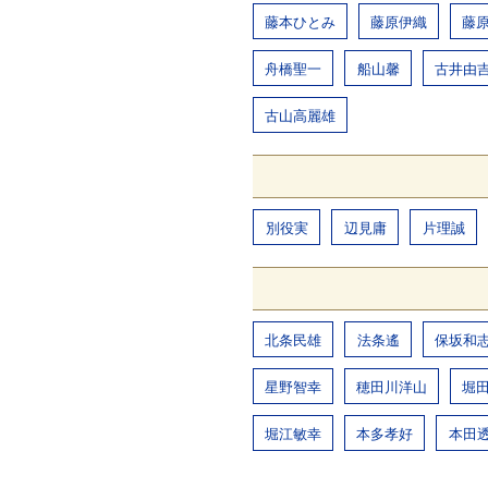
藤本ひとみ
藤原伊織
藤
舟橋聖一
船山馨
古井由
古山高麗雄
別役実
辺見庸
片理誠
北条民雄
法条遙
保坂和
星野智幸
穂田川洋山
堀
堀江敏幸
本多孝好
本田