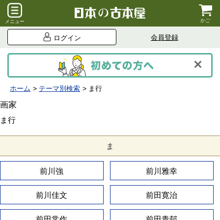
かご
メニュー
会員登録
ログイン
ホーム
テーマ別検索
ま行
画家
ま行
ま
前川強
前川雅幸
前川佳文
前田寛治
前田常作
前田青邨