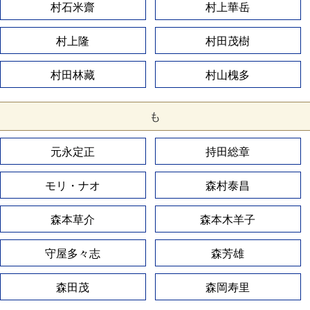
村石米齋
村上華岳
村上隆
村田茂樹
村田林藏
村山槐多
も
元永定正
持田総章
モリ・ナオ
森村泰昌
森本草介
森本木羊子
守屋多々志
森芳雄
森田茂
森岡寿里