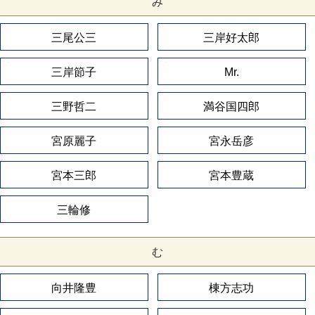
み
三尾公三
三岸好太郎
三岸節子
Mr.
三野哲二
満谷国四郎
宮原麗子
宮永岳彦
宮本三郎
宮本豊蔵
三輪修
む
向井隆豊
棟方志功