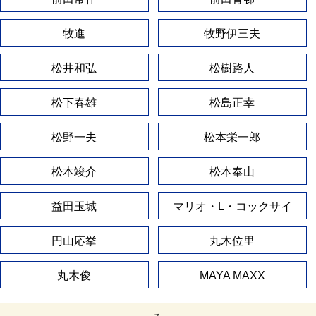
牧進
牧野伊三夫
松井和弘
松樹路人
松下春雄
松島正幸
松野一夫
松本栄一郎
松本竣介
松本奉山
益田玉城
マリオ・L・コックサイ
円山応挙
丸木位里
丸木俊
MAYA MAXX