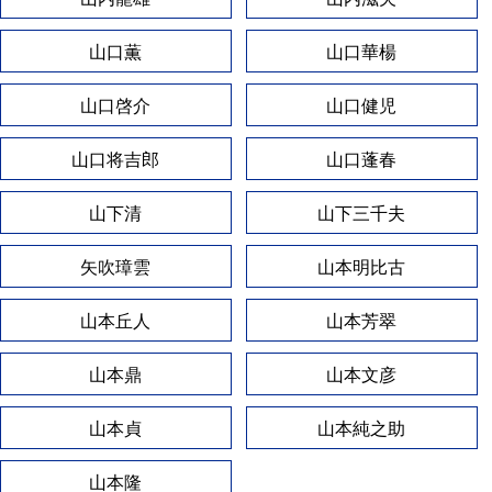
山口薫
山口華楊
山口啓介
山口健児
山口将吉郎
山口蓬春
山下清
山下三千夫
矢吹璋雲
山本明比古
山本丘人
山本芳翠
山本鼎
山本文彦
山本貞
山本純之助
山本隆