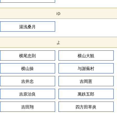
ゆ
湯浅桑月
よ
横尾忠則
横山大観
横山操
与謝蕪村
吉井忠
吉岡憲
吉原治良
萬鉄五郎
吉田翔
四方田草炎