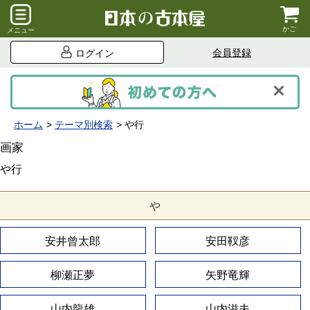
かご
メニュー
会員登録
ログイン
ホーム
テーマ別検索
や行
画家
や行
や
安井曾太郎
安田靫彦
柳瀬正夢
矢野竜輝
山内龍雄
山内滋夫