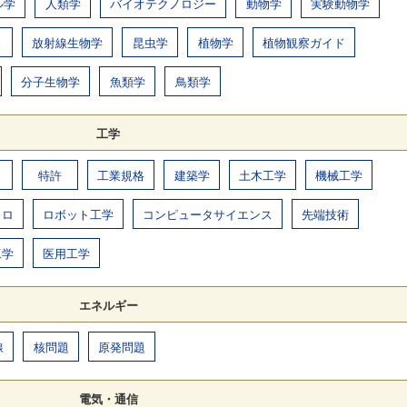
ル学
人類学
バイオテクノロジー
動物学
実験動物学
放射線生物学
昆虫学
植物学
植物観察ガイド
分子生物学
魚類学
鳥類学
工学
特許
工業規格
建築学
土木工学
機械工学
トロ
ロボット工学
コンピュータサイエンス
先端技術
工学
医用工学
エネルギー
線
核問題
原発問題
電気・通信