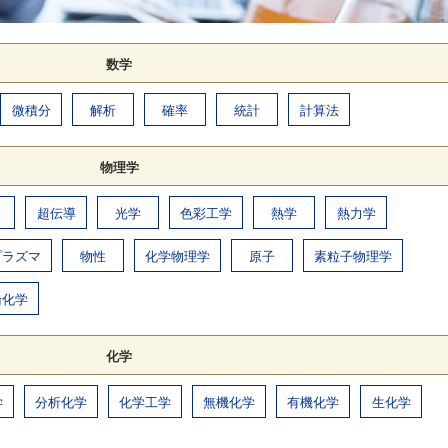
数学
微積分
解析
確率
統計
計算法
物理学
超伝導
光学
色彩工学
熱学
熱力学
プラズマ
物性
化学物理学
原子
素粒子物理学
論化学
化学
学
分析化学
化学工学
無機化学
有機化学
生化学