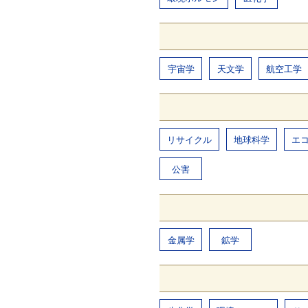
宇宙学
天文学
航空工学
リサイクル
地球科学
エ
公害
金属学
鉱学