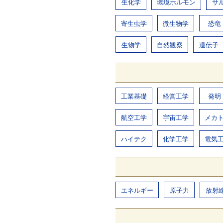
生化学
環境ホルモン
サ
寄生虫学
微生物学
恐竜
生物学
自然観察
遺伝子
工業基礎
経営工学
発明
航空工学
宇宙工学
メカ
ハイテク
化学工学
電気
エネルギー
原子力
放射