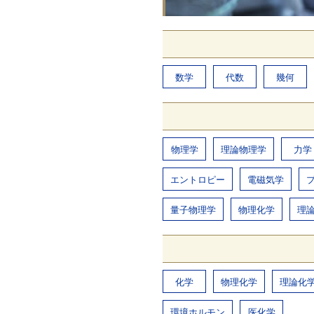
数学
代数
幾何
物理学
理論物理学
力学
エントロピー
電磁気学
量子物理学
物理化学
理
化学
物理化学
理論化
環境ホルモン
医化学