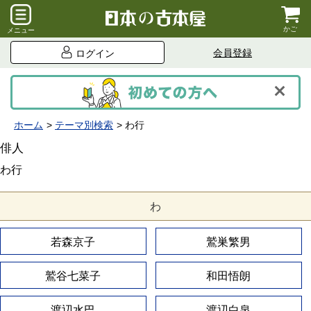
かご
メニュー
会員登録
ログイン
ホーム
テーマ別検索
わ行
俳人
わ行
わ
若森京子
鷲巣繁男
鷲谷七菜子
和田悟朗
渡辺水巴
渡辺白泉