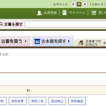
お知らせ
文字サイズ
会員登録
マイページ
買い
古書を探す
家:わ行
わ
田和
和田恵秀
和田三造
渡辺崋山
和田義彦