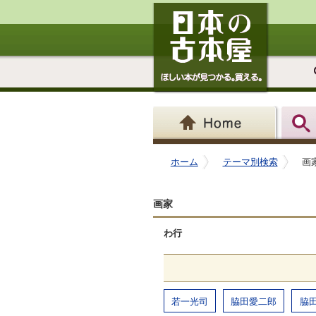
ホーム
テーマ別検索
画
画家
わ行
若一光司
脇田愛二郎
脇