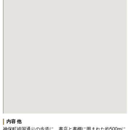
内容 他
神保町靖国通りの歩道に、書店と書棚に囲まれた約500mに