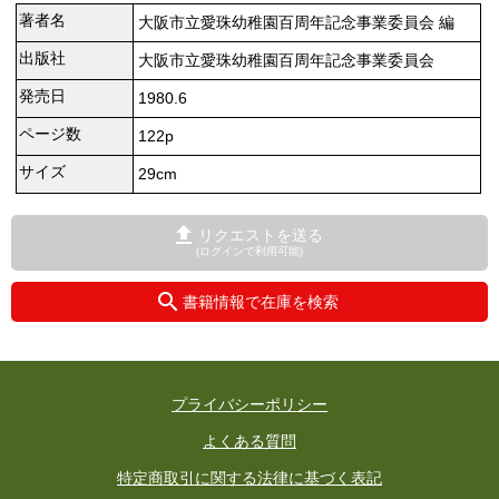
著者名
大阪市立愛珠幼稚園百周年記念事業委員会 編
出版社
大阪市立愛珠幼稚園百周年記念事業委員会
発売日
1980.6
ページ数
122p
サイズ
29cm
リクエストを送る
(ログインで利用可能)
書籍情報で在庫を検索
プライバシーポリシー
よくある質問
特定商取引に関する法律に基づく表記