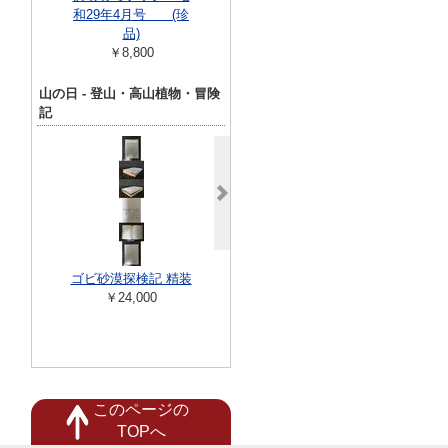
和29年4月号 (珍
89年7月24日 32号
ャプテン翼 (
品)
新連載・巻頭カラー
コミックスセ
￥8,800
￥12,100
ョン) ホ
￥10,00
山の日 - 登山・高山植物・冒険
記
ゴビ砂漠探検記 精装
中央アジア探検記 (少
わが山
￥24,000
年少女世界探検冒険
￥22,00
全集13) 箱付
￥50,000
このページの
TOPへ