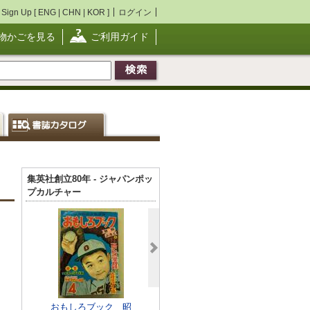
Sign Up [
ENG
|
CHN
|
KOR
]
ログイン
物かごを見る
ご利用ガイド
集英社創立80年 - ジャパンポッ
プカルチャー
おもしろブック 昭
週刊少年ジャンプ 19
ファミコン攻