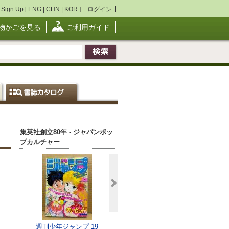
Sign Up [
ENG
|
CHN
|
KOR
]
ログイン
物かごを見る
ご利用ガイド
集英社創立80年 - ジャパンポッ
プカルチャー
週刊少年ジャンプ 19
週刊少年ジャンプ 1
ドカベン -