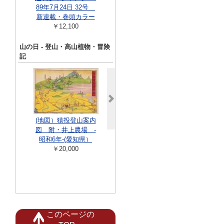
89年7月24日 32号
985年6月24日号
スター編- 
新連載・巻頭カラー
￥5,940
少年チャンピ
￥12,100
ミック
￥10,00
山の日 - 登山・高山植物・冒険
記
植物標本 高山植物?
(地図）猿投登山案内
葉、 島津製作所標本
図 附・井上農場 -
自然と山
部撰集
昭和6年-(愛知県）
￥880
￥200,000
￥20,000
このページの