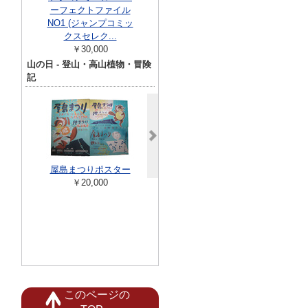
ーフェクトファイル
人 蓬莱泰三 大和
少年サンデー
NO1 (ジャンプコミッ
書房
クス
クスセレク...
￥5,500
￥8,14
￥30,000
山の日 - 登山・高山植物・冒険
記
高山植物叢書 第1・
梅棹忠夫著作
屋島まつりポスター
2巻揃
2巻 + 別巻 
￥20,000
￥45,000
￥25,00
このページの