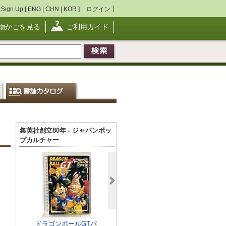
Sign Up [
ENG
|
CHN
|
KOR
]
ログイン
物かごを見る
ご利用ガイド
集英社創立80年 - ジャパンポッ
プカルチャー
ドラゴンボールGTパ
【脚本】幕末未来
シロベ 