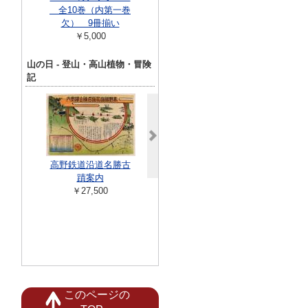
全10巻（内第一巻
大全集 (全3冊セット)
編 全５２冊
欠） 9冊揃い
講談社コミックス
年チャンピオ
￥5,000
￥5,500
ミック
￥11,00
山の日 - 登山・高山植物・冒険
記
高野鉄道沿道名勝古
蹟案内
￥27,500
貧天地饑寒窟探検記
南アルプス 
＜日本叢書＞
連峯
￥99,000
￥2,00
このページの