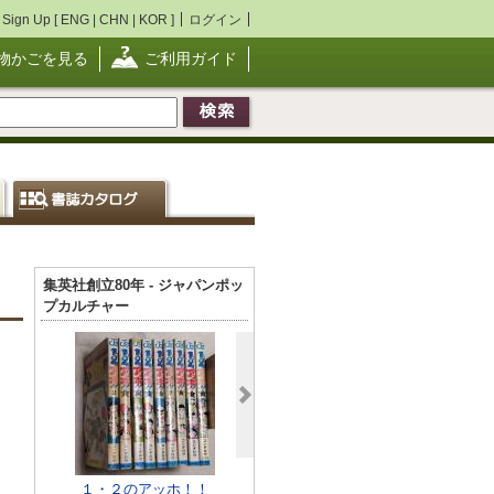
Sign Up [
ENG
|
CHN
|
KOR
]
ログイン
物かごを見る
ご利用ガイド
集英社創立80年 - ジャパンポッ
プカルチャー
１・２のアッホ！！
復刻版 少年マガジン
ドカベン プ