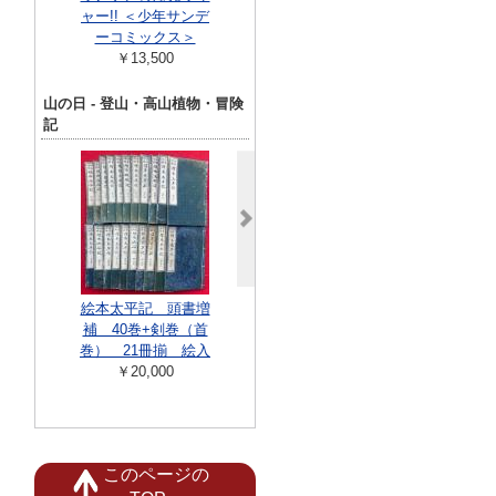
ャー!! ＜少年サンデ
993年6月14日号
6・37、39-
ーコミックス＞
￥6,600
揃い39冊セ
￥13,500
年チ...
￥8,90
山の日 - 登山・高山植物・冒険
記
大山の道づれ 自然
美と史跡
絵本太平記 頭書増
短冊 小島
￥660
補 40巻+剣巻（首
￥22,00
巻） 21冊揃 絵入
￥20,000
このページの