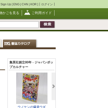
Sign Up [
ENG
|
CHN
|
KOR
]
ログイン
物かごを見る
ご利用ガイド
集英社創立80年 - ジャパンポッ
プカルチャー
ウノケンの爆発ウギ
週刊少年ジャンプ 1
クローバー 1-