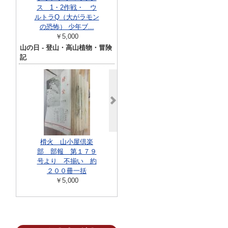
ス 1・2作戦・ ウ
６巻揃 サンコミッ
和29年3
ルトラQ（大がラモン
クス
￥8,80
の恐怖） 少年ブ...
￥8,800
￥5,000
山の日 - 登山・高山植物・冒険
記
ナリン殿下へ
￥55,00
榾火 山小屋倶楽
登山地図帳 １，
部 部報 第１７９
２，４，５，６，
号より 不揃い 約
８，１１，１２，１
２００冊一括
４，１８，２０，２
￥5,000
１，２...
￥22,000