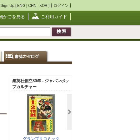
Sign Up [
ENG
|
CHN
|
KOR
]
ログイン
物かごを見る
ご利用ガイド
集英社創立80年 - ジャパンポッ
プカルチャー
グランプリコミック
ウルトラセブン 全
おもしろブッ