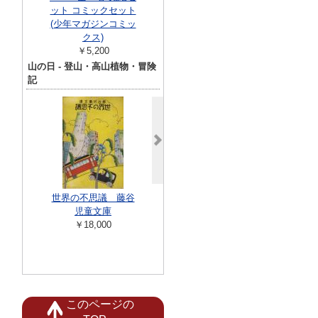
ット コミックセット
ック・ジャッ
(少年マガジンコミッ
治虫 少年チ
クス)
ンコミッ.
￥5,200
￥45,00
山の日 - 登山・高山植物・冒険
記
梅棹忠夫著作
2巻 + 別巻 
世界の不思議 藤谷
わが山山
￥25,00
児童文庫
￥22,000
￥18,000
このページの