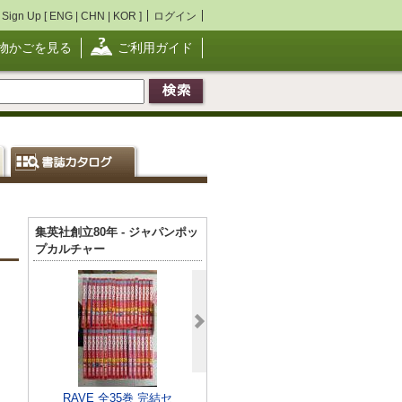
Sign Up [
ENG
|
CHN
|
KOR
]
ログイン
物かごを見る
ご利用ガイド
集英社創立80年 - ジャパンポッ
プカルチャー
Fairy tail フェアリー
テイル 1～60巻 ＜講
談社コミックス ...
￥5,200
RAVE 全35巻 完結セ
1_ 全24巻 