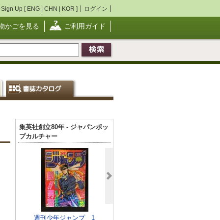
Sign Up [
ENG
|
CHN
|
KOR
]
ログイン
物かごを見る
ご利用ガイド
集英社創立80年 - ジャパンポッ
プカルチャー
ズウ 全16冊
サンデーコミ
週刊少年ジャンプ 1
月刊ヤングコミック