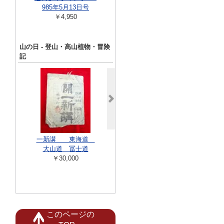
￥5,00
985年5月13日号
｜創刊号 昭和42年9
￥4,950
月号
￥22,000
山の日 - 登山・高山植物・冒険
記
洋書 Le Chem
Fer de la 
一新講 東海道
天翔ける馬 カラコ
￥17,00
大山道 冨士道
ルム ボイオハグー
￥30,000
ル・ドウアン・アシ
ール１峰（７３２９
ｍ...
￥3,000
このページの