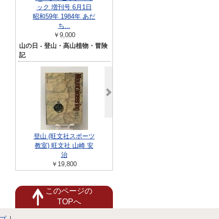
￥11,800
ック 増刊号 6月1日
和31年5
昭和59年 1984年 あだ
￥11,00
ち...
￥9,000
山の日 - 登山・高山植物・冒険
記
梅棹忠夫著作集 23冊
揃い
登山 (旺文社スポーツ
高山花
￥32,000
教室) 旺文社 山崎 安
￥19,80
治
￥19,800
このページの
TOPへ