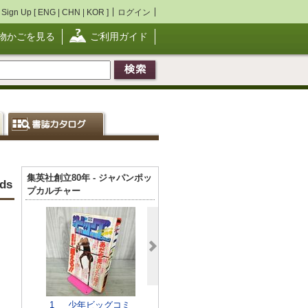
Sign Up [
ENG
|
CHN
|
KOR
]
ログイン
物かごを見る
ご利用ガイド
集英社創立80年 - ジャパンポッ
rds
プカルチャー
ブラック・ジャック 1
-24巻未完結セット<
少年チャンピオン・
コミックス>
1_ 少年ビッグコミ
おもしろブッ