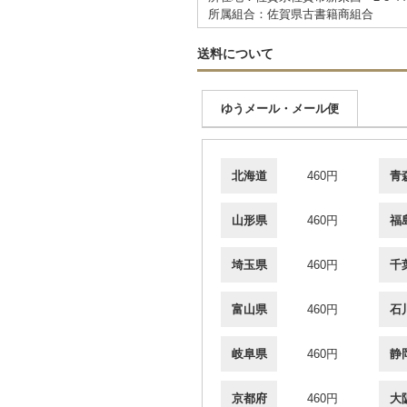
所属組合：佐賀県古書籍商組合
送料について
ゆうメール・メール便
北海道
460円
青
山形県
460円
福
埼玉県
460円
千
富山県
460円
石
岐阜県
460円
静
京都府
460円
大