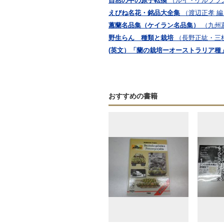
自然の中の原子転換
（ルイ・ケルブラン
えびね名花・銘品大全集
（渡辺正孝 
蕙蘭名品集（ケイラン名品集）
（九州
野生らん 種類と栽培
（長野正紘・三
(英文）「蘭の栽培ーオーストラリア種」Growing O
おすすめの書籍