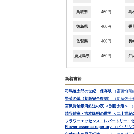
鳥取県
460円
島
徳島県
460円
香
佐賀県
460円
長
鹿児島県
460円
沖
新着書籍
司馬遼太郎の世紀 保存版
（斎藤慎爾
野菊の墓（初版完全復刻）
（伊藤佐千
宮沢賢治銀河鉄道の夜 ＜別冊太陽＞
（
埴谷雄高・吉本隆明の世界 ＜二十世紀の
フラワーエッセンス・レパートリー : 
Flower essence repertory
（パトリシア