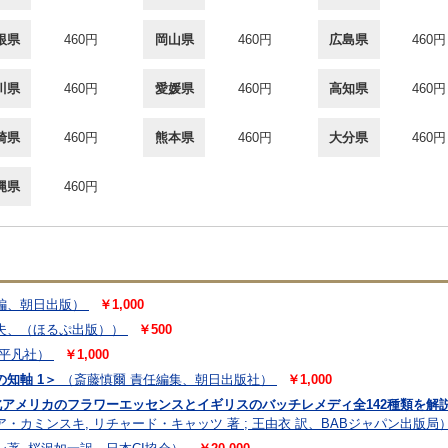
根県
460円
岡山県
460円
広島県
460円
川県
460円
愛媛県
460円
高知県
460円
崎県
460円
熊本県
460円
大分県
460円
縄県
460円
編、朝日出版）
￥1,000
夫、（ほるぷ出版））
￥500
平凡社）
￥1,000
知軸 1＞
（斎藤慎爾 責任編集、朝日出版社）
￥1,000
北アメリカのフラワーエッセンスとイギリスのバッチレメディ全142種類を解説
・カミンスキ, リチャード・キャッツ 著 ; 王由衣 訳、BABジャパン出版局