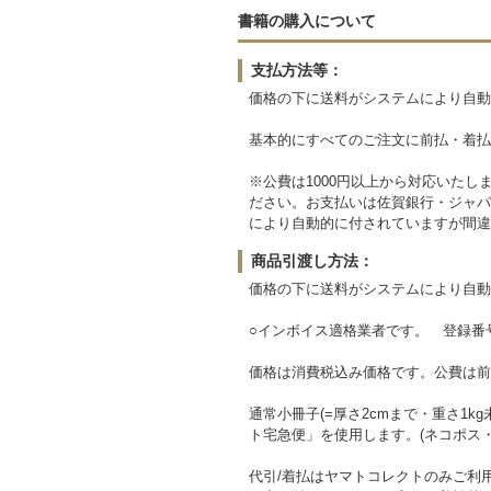
書籍の購入について
支払方法等：
価格の下に送料がシステムにより自動
基本的にすべてのご注文に前払・着払
※公費は1000円以上から対応いた
ださい。お支払いは佐賀銀行・ジャパ
により自動的に付されていますが間違
商品引渡し方法：
価格の下に送料がシステムにより自動
○インボイス適格業者です。 登録番号 T3
価格は消費税込み価格です。公費は前も
通常小冊子(=厚さ2cmまで・重さ1
ト宅急便」を使用します。(ネコポス
代引/着払はヤマトコレクトのみご利