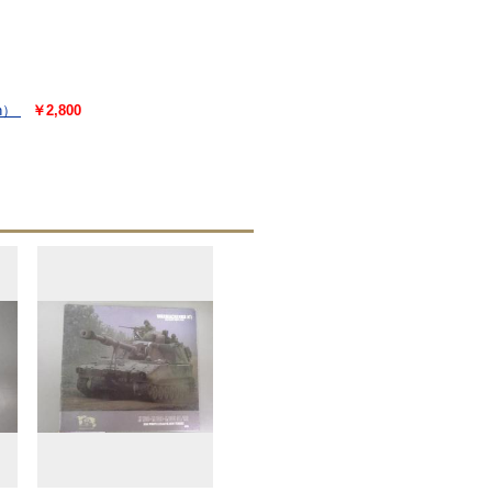
an）
￥2,800