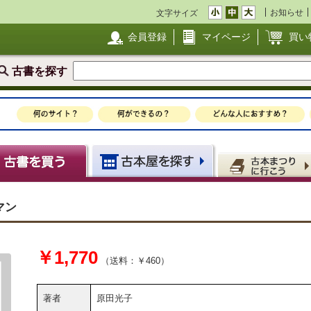
お知らせ
文字サイズ
会員登録
マイページ
買い
古書を探す
マン
￥1,770
（送料：￥460）
著者
原田光子