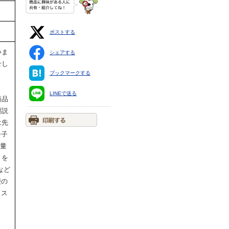
ポストする
いま
シェアする
せし
ブックマークする
LINEで送る
商品
態説
は先
冊子
重量
」を
など
便の
イス