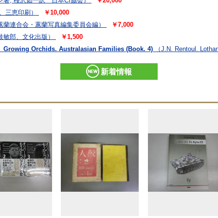
著, 桜沢如一訳 日本CI協会）
￥20,000
編、三恵印刷）
￥10,000
蕙蘭連合会・蕙蘭写真編集委員会編）
￥7,000
枝敏郎、文化出版）
￥1,500
rchids. Australasian Families (Book. 4)
（J.N. Rentoul. Loth
新着情報