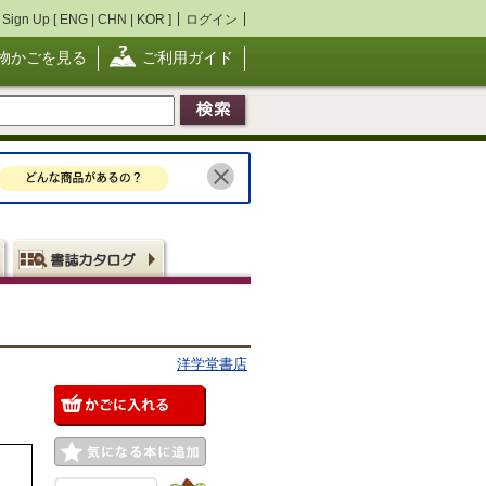
Sign Up [
ENG
|
CHN
|
KOR
]
ログイン
物かごを見る
ご利用ガイド
洋学堂書店