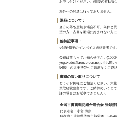
お申し付けください。(郵便の着払等
海外への発送は行っておりません。
返品について：
当方の落ち度無き場合不可。条件と異
望の方・古書を極端に好まれない方に
他特記事項：
○創業40年のインボイス適格業者です。 登
公費は前もってお知らせ下さい(100
yogakudo@bronze.ocn.n
8466 の店主携帯へご遠慮なくご連絡
書籍の買い取りについて
どうぞお気軽にご相談ください。大量
買取経験豊富です。ご納得のいくまで
詳の場合はお返事できません)。
全国古書書籍商組合連合会 登録情
代表者名：小宮 博康
所在地：佐賀県佐賀市新栄西 2-8-