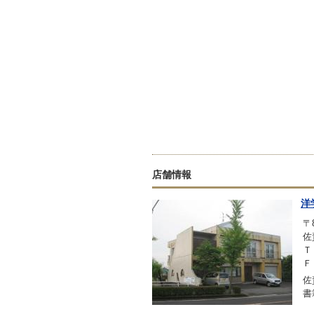
店舗情報
洋
〒8
佐
Ｔ
Ｆ
佐
書