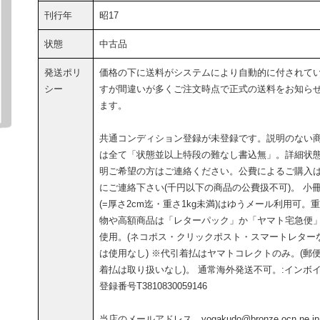
刊行年
昭17
状態
中古品
発送ポリ
価格の下に送料がシステムにより自動的に付されて
シー
すが間違いが多くご注文時点で正式の送料をお知ら
ます。
共通コンディション登録が未登録です。説明のない
は全て「状態並以上特段の難なし書込無」。詳細状
明ご希望の方はご連絡ください。公費によるご購入
にご連絡下さい(千円以下の商品の公費扱不可)。 小
(=厚さ2cm迄・重さ1kg未満)はゆうメール利用可。
物や高額商品は「レターパック」か「ヤマト宅急便
使用。(ネコポス・クリックポスト・スマートレター
は使用なし) ※代引着払はヤマトコレクトのみ。(郵
着払は取り扱いなし)。 通常海外発送不可。:インボ
登録番号T3810830059146
当店のメールアドレス yogakudo@bronze.ocn.ne.jp