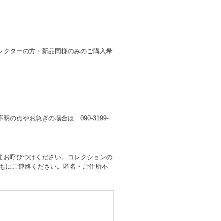
レクターの方・新品同様のみのご購入希
不明の点やお急ぎの場合は 090-3199-
まお呼びつけください。コレクションの
ともにご連絡ください。匿名・ご住所不