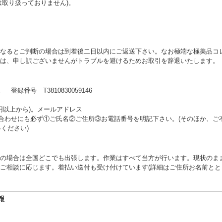
は取り扱っておりません)。
なるとご判断の場合は到着後二日以内にご返送下さい。なお極端な極美品コ
は、申し訳ございませんがトラブルを避けるためお取引を辞退いたします。
録番号 T3810830059146
0円以上から)。メールアドレス
e.jp※お問い合わせにも必ず①ご氏名②ご住所③お電話番号を明記下さい。(そのほか、ご
ください)
の場合は全国どこでも出張します。作業はすべて当方が行います。現状のま
ご相談に応じます。着払い送付も受け付けています(詳細はご住所お名前と
報
44