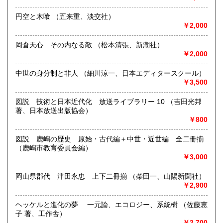
す。ご覧になりたい本をメールにて
yogakudo@bronze.ocn.ne.jp）前もってご連絡いただき、お
円空と木喰 （五来重、淡交社）
時間ご予約の上ご来店下さい。
￥2,000
申し訳ございませんが倉庫へのお立ち入りは、安全と商品管
岡倉天心 その内なる敵 （松本清張、新潮社）
理上お断りいたしております。
￥2,000
古文書類・和洋学術書・経営学・会計学・出版事業。在庫20
万冊。
中世の身分制と非人 （細川涼一、日本エディタースクール）
￥3,500
JR佐賀駅よりタクシー15分（久保田タクシー0952-29-4141
は良く使いますので「洋学堂書店へ」だけでOKです）。JR
図説 技術と日本近代化 放送ライブラリー 10 （吉田光邦
鍋島駅からは15分ほど歩きすこし不便です。
著、日本放送出版協会）
￥800
沿線名：JR佐賀駅が便利です(鍋島駅から徒歩は少し不便で
20分ほどかかります)
図説 鹿嶋の歴史 原始・古代編＋中世・近世編 全二冊揃
最寄駅：JR佐賀駅よりタクシー15分JR佐賀駅よりタクシー
（鹿嶋市教育委員会編）
15分(久保田タクシー0952-29-4141は「マリトピアの近くの
￥3,000
洋学堂書店へ」だけで通じます。市内は駅やホテルへ呼びつ
け可能)
岡山県郡代 津田永忠 上下二冊揃 （柴田一、山陽新聞社）
営業時間：年末年始変わらず営業します。朝9:00-夜18:00(ご
￥2,900
連絡次第で20:00まで可能)
定休日：基本的に年中無休(不定期に臨時休業もありご来店は
ヘッケルと進化の夢 一元論、エコロジー、系統樹 （佐藤恵
まえもってご連絡の上お越しいただきますようお願いいたし
子 著、工作舎）
ます)
￥2,700