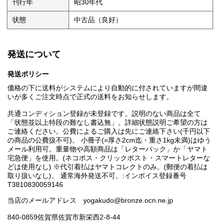
刊行年
昭30年代
状態
中古品（良好）
発送について
発送ポリシー
価格の下に送料がシステムにより自動的に付されていますが間違
いが多くご注文時点で正式の送料をお知らせします。
共通コンディション登録が未登録です。説明のない商品は全て
「状態並以上特段の難なし書込無」。詳細状態説明ご希望の方は
ご連絡ください。公費によるご購入は先にご連絡下さい(千円以下
の商品の公費扱不可)。 小冊子(=厚さ2cm迄・重さ1kg未満)はゆう
メール利用可。重量物や高額商品は「レターパック」か「ヤマト
宅急便」を使用。(ネコポス・クリックポスト・スマートレターな
どは使用なし) ※代引着払はヤマトコレクトのみ。(郵便の着払は
取り扱いなし)。 通常海外発送不可。:インボイス登録番号
T3810830059146
当店のメールアドレス yogakudo@bronze.ocn.ne.jp
840-0859佐賀県佐賀市新栄西2-8-44