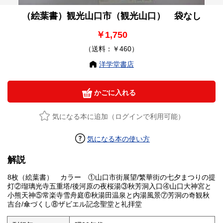
（絵葉書）観光山口市（観光山口） 袋なし
￥1,750
（送料：￥460）
洋学堂書店
かごに入れる
気になる本に追加（ログインで利用可能）
気になる本の使い方
解説
8枚（絵葉書） カラー ①山口市街展望/繁華街の七夕まつりの提
灯②瑠璃光寺五重塔/後河原の夜桜湯③秋芳洞入口④山口大神宮と
小熊天神⑤常楽寺雪舟庭⑥秋湯田温泉と内湯風景⑦芳洞の奇観秋
吉台/傘づくし⑧ザビエル記念聖堂と礼拝堂