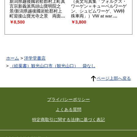
新潟県越後國岩舩郡村上町真
（英文写真集「フォルクス・
言宗新義派馬頭山寶明院之
ワーゲン＝キューベルワーゲ
景/新潟県越後國岩舩郡村上
ン、シュビムワーゲ、VW特
町迎接山寶光寺之景 両面印
殊車両」）VW at war.
刷一枚
Kubelwagen, Schwimmwage
￥8,500
￥3,800
& Special Vehicles. (German
Trucks & Cars in World War
II/Vol.2)
（Sawodny,
Michael Schiffer Military
History.）
ホーム
洋学堂書店
（絵葉書）観光山口市（観光山口） 袋なし
ページ上部へ戻る
プライバシーポリシー
よくある質問
特定商取引に関する法律に基づく表記