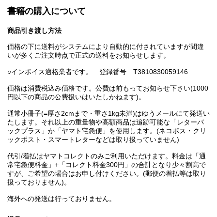
書籍の購入について
商品引き渡し方法
価格の下に送料がシステムにより自動的に付されていますが間違
いが多くご注文時点で正式の送料をお知らせします。
○インボイス適格業者です。 登録番号 T3810830059146
価格は消費税込み価格です。公費は前もってお知らせ下さい(1000
円以下の商品の公費扱いはいたしかねます)。
通常小冊子(=厚さ2cmまで・重さ1kg未満)はゆうメールにて発送い
たします。それ以上の重量物や高額商品は追跡可能な「レターパ
ックプラス」か「ヤマト宅急便」を使用します。(ネコポス・クリ
ックポスト・スマートレターなどは取り扱っていません)
代引/着払はヤマトコレクトのみご利用いただけます。料金は「通
常宅急便料金」+「コレクト料金300円」の合計となり少々割高で
すが、ご希望の場合はお申し付けください。(郵便の着払等は取り
扱っておりません)。
海外への発送は行っておりません。