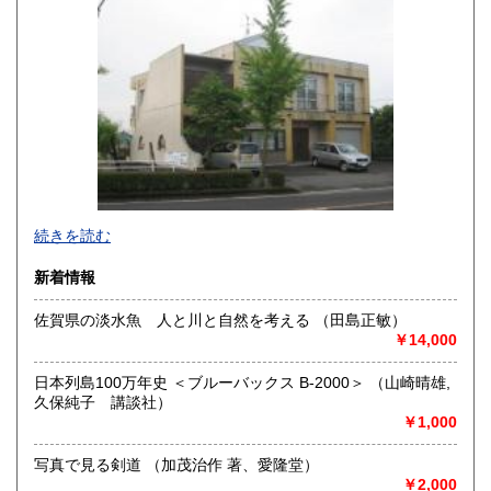
佐賀県
長崎県
460円
460円
熊本県
大分県
460円
460円
宮崎県
鹿児島県
460円
460円
沖縄県
460円
続きを読む
新着情報
佐賀県の淡水魚 人と川と自然を考える （田島正敏）
￥14,000
○創業40年のインボイス適格業者です。 登録番号
T3810830059146
日本列島100万年史 ＜ブルーバックス B-2000＞ （山崎晴雄,
※商店形式ではなく通販主体の、倉庫＋事務所形式の営業で
久保純子 講談社）
す。通販歴35年。出張等で不在も多く、店主不在の場合店頭
￥1,000
対応できません。
写真で見る剣道 （加茂治作 著、愛隆堂）
また商品によりましては本社外倉庫にての管理商品もありま
￥2,000