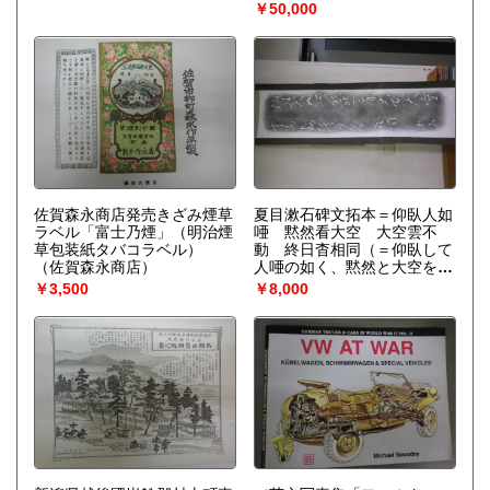
子三巻（20ｘ1000ｃｍ以
￥50,000
上）/昭和四年小堀月洲孤篷
庵他） 全四点一括
（遠洲
流）
佐賀森永商店発売きざみ煙草
夏目漱石碑文拓本＝仰臥人如
ラベル「富士乃煙」（明治煙
唖 黙然看大空 大空雲不
草包装紙タバコラベル）
動 終日杳相同（＝仰臥して
（佐賀森永商店）
人唖の如く、黙然と大空を看
る。大空に雲は動かず、終日
￥3,500
￥8,000
杳として相同じ。）