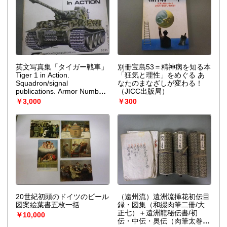
（Verlinden Productuions）
英文写真集「タイガー戦車」
別冊宝島53＝精神病を知る本
Tiger 1 in Action.
「狂気と理性」をめぐる あ
Squadron/signal
なたのまなざしが変わる！
publications. Armor Number
（JICC出版局）
8
（Harms, Norm E.
￥3,000
￥300
Squadron）
20世紀初頭のドイツのビール
（遠州流）遠洲流挿花初伝目
図案絵葉書五枚一括
録・図集（和綴肉筆二冊/大
正七）＋遠洲龍秘伝書/初
￥10,000
伝・中伝・奥伝（肉筆太巻巻