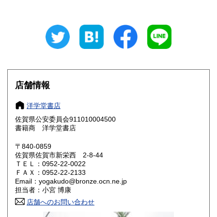
岐阜県
静岡県
460円
460円
愛知県
三重県
460円
460円
滋賀県
京都府
460円
460円
大阪府
兵庫県
460円
460円
店舗情報
奈良県
和歌山県
460円
460円
洋学堂書店
佐賀県公安委員会911010004500
鳥取県
島根県
460円
460円
書籍商 洋学堂書店
岡山県
広島県
460円
460円
〒840-0859
佐賀県佐賀市新栄西 2-8-44
ＴＥＬ：0952-22-0022
山口県
徳島県
460円
460円
ＦＡＸ：0952-22-2133
Email：yogakudo@bronze.ocn.ne.jp
香川県
愛媛県
460円
460円
担当者：小宮 博康
店舗へのお問い合わせ
高知県
福岡県
460円
460円