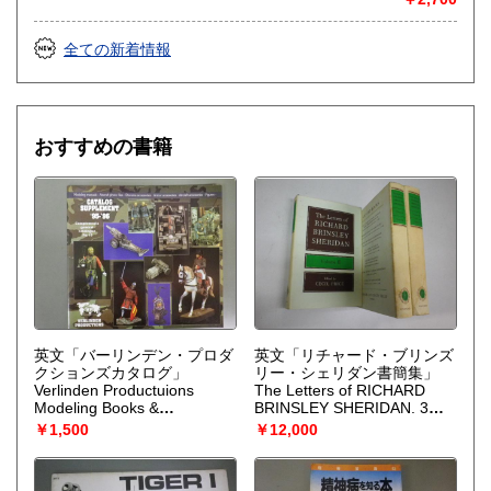
書籍の買取について
全ての新着情報
どうぞお気軽にご相談ください。大量の場合は全国どこでも
出張します。作業はすべて当方が行います。現状のままお呼
びつけください。コレクションの買取経験豊富です。ご納得
のいくまでご相談に応じます。着払い送付も受け付けていま
す(詳細はご住所お名前とともにご連絡ください。匿名・ご住
おすすめの書籍
所不詳の場合はお返事できません)。
取り扱い分野
総記、哲学宗教、歴史、社会科学、自然科学、美術工芸、国
語国文、外国文学、古典籍、近代文献、趣味、外国書、サブ
カルチャー、古書一般（その他）
英文「バーリンデン・プロダ
英文「リチャード・ブリンズ
クションズカタログ」
リー・シェリダン書簡集」
Verlinden Productuions
The Letters of RICHARD
Modeling Books &
BRINSLEY SHERIDAN. 3
Accessories/ Catalog
olumes. Complete.
￥1,500
￥12,000
No.13=Winter
（Sheridan, Richard
1994/1995Complements
Brinslehy. Ed.by Cecil
general catalogue No.13
Price.）