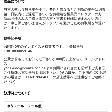
返品について
当方の落ち度無き場合不可。条件と異なるとご判断の場合は到着
後二日以内にご返送下さい。なお極端な極美品コレクターの方・
新品同様のみのご購入希望の方・古書を極端に好まれない方に
は、申し訳ございませんがトラブルを避けるためお取引を辞退い
たします。
他特記事項
○創業40年のインボイス適格業者です。 登録番号
T3810830059146
公費は前もってお知らせ下さい(1000円以上から)。メールアドレ
ス
yogakudo@bronze.ocn.ne.jp※お問い合わせにも必ず①ご氏名②
ご住所③お電話番号を明記下さい。(そのほか、ご不明の点やお急
ぎの場合は 090-3199-8466 の店主携帯へご遠慮なくご連絡く
ださい)
送料について
ゆうメール・メール便