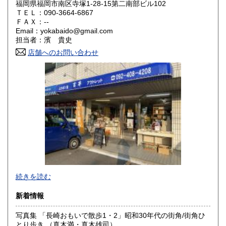
福岡県福岡市南区寺塚1-28-15第二南部ビル102
ＴＥＬ：090-3664-6867
山口県
徳島県
360円
360円
ＦＡＸ：--
Email：yokabaido@gmail.com
香川県
愛媛県
360円
360円
担当者：濱 貴史
店舗へのお問い合わせ
高知県
福岡県
360円
360円
佐賀県
長崎県
360円
360円
熊本県
大分県
360円
360円
宮崎県
鹿児島県
360円
2,650円
沖縄県
360円
続きを読む
新着情報
写真集 「長崎おもいで散歩1・2」昭和30年代の街角/街角ひ
とり歩き （真木満・真木雄司）