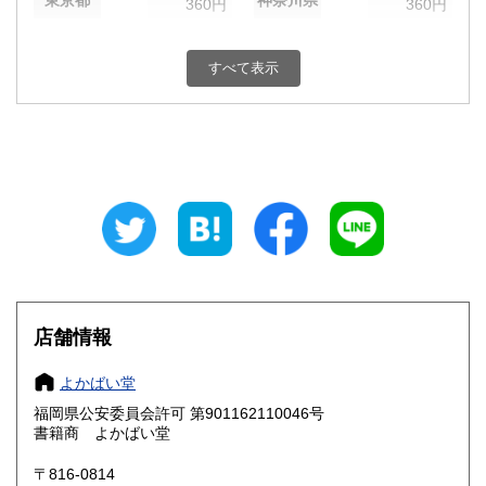
東京都
神奈川県
360円
360円
新潟県
富山県
360円
360円
すべて表示
石川県
福井県
360円
360円
山梨県
長野県
360円
360円
岐阜県
静岡県
360円
360円
愛知県
三重県
360円
360円
滋賀県
京都府
360円
360円
大阪府
兵庫県
360円
360円
店舗情報
奈良県
和歌山県
360円
360円
よかばい堂
福岡県公安委員会許可 第901162110046号
鳥取県
島根県
360円
360円
書籍商 よかばい堂
岡山県
広島県
360円
360円
〒816-0814