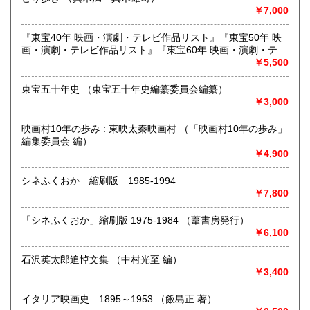
￥7,000
『東宝40年 映画・演劇・テレビ作品リスト』『東宝50年 映
画・演劇・テレビ作品リスト』『東宝60年 映画・演劇・テレ
ビ作品リスト』 3冊
￥5,500
東宝五十年史 （東宝五十年史編纂委員会編纂）
￥3,000
◆寺塚店で店頭買取中いたします
映画村10年の歩み : 東映太秦映画村 （「映画村10年の歩み」
◆出張買取・本の整理・遺品整理・実家整理・生前整理・終
編集委員会 編）
活 ご相談ください
￥4,900
◆捨てる前に、まずご相談を！
シネふくおか 縮刷版 1985-1994
￥7,800
沿線名：西鉄天神大牟田線
最寄駅：高宮駅 バス停(寺塚、長住二丁目)
営業時間：13:00-18:00
「シネふくおか」縮刷版 1975-1984 （葦書房発行）
定休日：不定休
￥6,100
書籍の買取について
石沢英太郎追悼文集 （中村光至 編）
￥3,400
◆人文科学・文藝・芸術・自然科学・社会科学などの専門書
はもちろん、昭和レトロなもの歓迎! 雑誌・レコード・戦時
イタリア映画史 1895～1953 （飯島正 著）
史料・アイドルなどなどまで幅広く買い取ります。