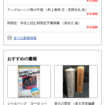
￥3,500
◆大量の本の処分、不動産処分に伴う大量のモノの処分も併
ランゲルハンス島の午後 （村上春樹 文 ; 安西水丸 絵）
せてご相談下さい。
￥3,490
◆福岡近郊はもちろん、大量の場合は九州一円・山口まで出
向きます。
阿部定 学生と読む阿部定予審調書 （清水正 篇）
￥3,800
取り扱い分野
全ての新着情報
哲学宗教、歴史、社会科学、自然科学、美術工芸、外国文
学、サブカルチャー
アイドル・芸能誌
おすすめの書籍
ジャルパック ヨーロッパ
多久の歴史
（多久市史編纂