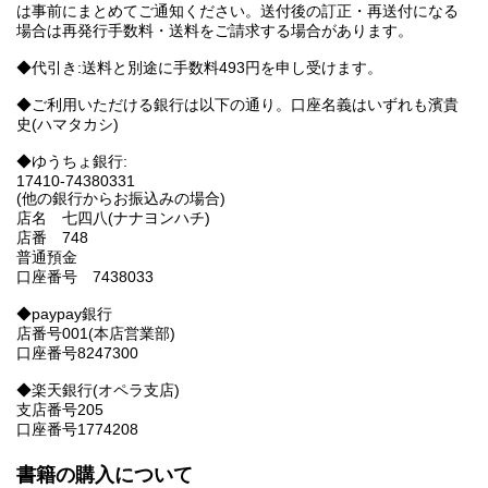
は事前にまとめてご通知ください。送付後の訂正・再送付になる
場合は再発行手数料・送料をご請求する場合があります。
◆代引き:送料と別途に手数料493円を申し受けます。
◆ご利用いただける銀行は以下の通り。口座名義はいずれも濱貴
史(ハマタカシ)
◆ゆうちょ銀行:
17410-74380331
(他の銀行からお振込みの場合)
店名 七四八(ナナヨンハチ)
店番 748
普通預金
口座番号 7438033
◆paypay銀行
店番号001(本店営業部)
口座番号8247300
◆楽天銀行(オペラ支店)
支店番号205
口座番号1774208
書籍の購入について