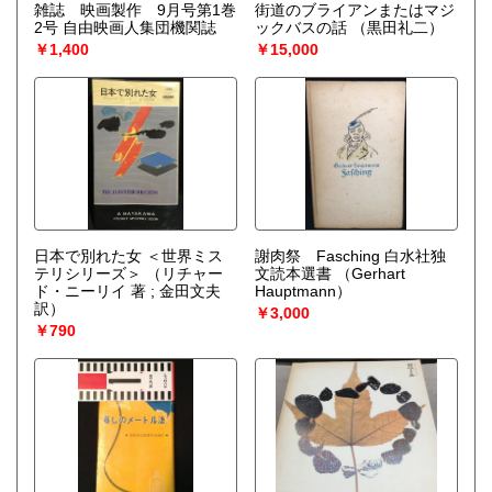
雑誌 映画製作 9月号第1巻
街道のブライアンまたはマジ
2号 自由映画人集団機関誌
ックバスの話
（黒田礼二）
￥1,400
￥15,000
日本で別れた女 ＜世界ミス
謝肉祭 Fasching 白水社独
テリシリーズ＞
（リチャー
文読本選書
（Gerhart
ド・ニーリイ 著 ; 金田文夫
Hauptmann）
訳）
￥3,000
￥790