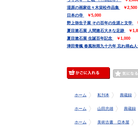
湿原の画家佐々木栄松作品集
￥2,500
日本の寺
￥5,000
野上弥生子展 その百年の生涯と文学
夏目漱石展 人間漱石大きな足跡
￥1,8
夏目漱石展 生誕百年記念
￥1,000
津田青楓 春風秋雨九十六年 忘れ得ぬ人
ホーム
私刊本
壽蔵録
ホーム
山田忠雄
壽蔵録
ホーム
美術古書 亞本屋