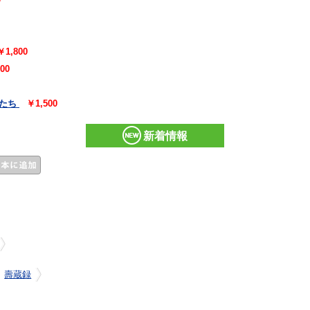
￥1,800
00
たち
￥1,500
新着情報
壽蔵録