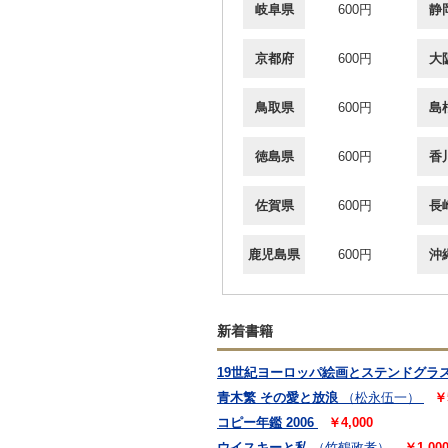
岐阜県
600円
静
京都府
600円
大
鳥取県
600円
島
徳島県
600円
香
佐賀県
600円
長
鹿児島県
600円
沖
新着書籍
19世紀ヨーロッパ絵画とステンドグラ
青木繁 その愛と放浪
（松永伍一）
￥
コピー年鑑 2006
￥4,000
ウイスキーと私
（竹鶴政孝）
￥1,00