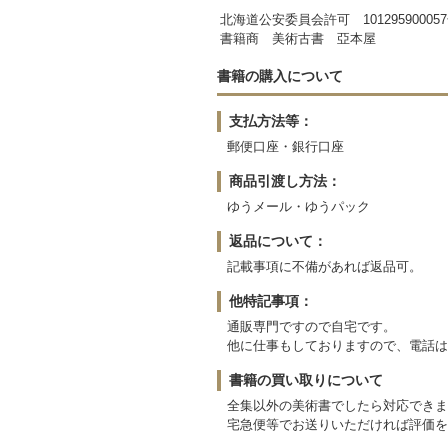
北海道公安委員会許可 10129590005
書籍商 美術古書 亞本屋
書籍の購入について
支払方法等：
郵便口座・銀行口座
商品引渡し方法：
ゆうメール・ゆうパック
返品について：
記載事項に不備があれば返品可。
他特記事項：
通販専門ですので自宅です。
他に仕事もしておりますので、電話は
書籍の買い取りについて
全集以外の美術書でしたら対応できま
宅急便等でお送りいただければ評価を