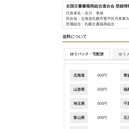
全国古書書籍商組合連合会 登録情
代表者名：吉川 孝雄
所在地：北海道札幌市豊平区月寒東3条5
所属組合：札幌古書籍商組合
送料について
ゆうパック・宅配便
ゆう
北海道
600円
青
山形県
600円
福
埼玉県
600円
千
富山県
600円
石