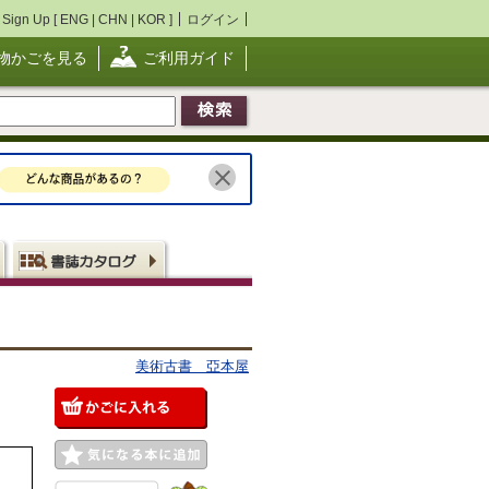
Sign Up [
ENG
|
CHN
|
KOR
]
ログイン
物かごを見る
ご利用ガイド
美術古書 亞本屋