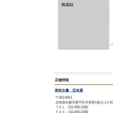
壽蔵録
店舗情報
美術古書 亞本屋
〒062-0051
北海道札幌市豊平区月寒東1条11-1-2-
ＴＥＬ：011-855-2286
ＦＡＸ：011-855-2286