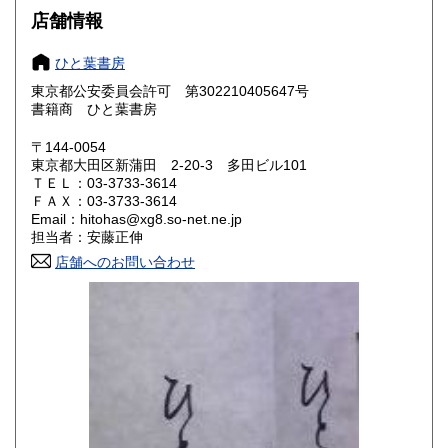
大阪府
兵庫県
910円
910円
店舗情報
奈良県
和歌山県
910円
910円
ひと葉書房
東京都公安委員会許可 第302210405647号
鳥取県
島根県
1,000円
1,000円
書籍商 ひと葉書房
岡山県
広島県
1,000円
1,000円
〒144-0054
東京都大田区新蒲田 2-20-3 多田ビル101
ＴＥＬ：03-3733-3614
山口県
徳島県
1,000円
1,000円
ＦＡＸ：03-3733-3614
Email：hitohas@xg8.so-net.ne.jp
香川県
愛媛県
1,000円
1,000円
担当者：安藤正伸
店舗へのお問い合わせ
高知県
福岡県
1,000円
1,180円
佐賀県
長崎県
1,180円
1,180円
熊本県
大分県
1,180円
1,180円
宮崎県
鹿児島県
1,180円
1,180円
沖縄県
1,250円