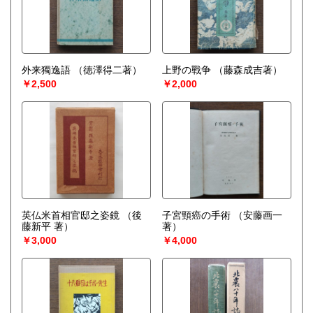
外来獨逸語
（徳澤得二著）
上野の戰争
（藤森成吉著）
￥2,500
￥2,000
英仏米首相官邸之姿鏡
（後
子宮頸癌の手術
（安藤画一
藤新平 著）
著）
￥3,000
￥4,000