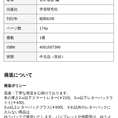
出版社
学習研究社
刊行年
昭和63年
ページ数
174p
冊数
1冊
ISBN
4051507386
状態
中古品（良好）
発送について
発送ポリシー
迅速・丁寧な発送を心掛けております。
本の厚さ2㎝以下スマートレター(￥210)、3㎝以下レターパックラ
イト(￥430)、
3㎝以上レターパックプラス(￥600)、それ以外のレターパックに
入らない商品は
ゆうパックで発送いたします。パンフレットや地図等は、ゆうメ