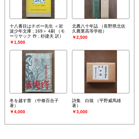
十八番目はチボー先生 ＜岩
北農八十年誌
（長野県北佐
波少年文庫 ; 169＞ 4刷
（モ
久農業高等学校）
ーリヤック 作 ; 杉捷夫 訳）
￥2,500
￥1,500
冬を越す蕾
（中條百合子
詩集 白猿
（平野威馬雄
著）
著）
￥4,000
￥3,000