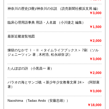
是非ご連絡ください。
神奈川の歴史(3冊)/神奈川の伝説 （読売新聞社横浜支局 編）
￥3,000
取り扱い分野
歴史、社会科学、国語国文、外国文学、近代文献
臨床心理用語事典 用語・人名篇 （小川捷之 編集）
￥1,500
最新近畿遊覧地図
￥2,000
煉獄のなかで Ⅰ・Ⅱ ＜タイムライフブックス＞ 7刷 （ソル
ジェニーツィン 著 ; 木村浩, 松永緑弥 訳）
￥3,000
たんぽぽの詩 （小黒昌一 著）
￥2,000
パラオの海とサンゴ礁 ＜新少年少女教養文庫 24＞ （阿部襄
著）
￥3,000
Naoshima （Tadao Ando（安藤忠雄））
￥18,000