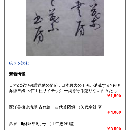
明治・大正・昭和初期の書籍、資料を多く扱っております。
続きを読む
その当時の蔵書を処分されるときは、是非ご連絡ください。
新着情報
沿線名：多摩川線、池上線
最寄駅：矢口渡、蓮沼
日本の湿地保護運動の足跡 : 日本最大の干潟が消滅する?有明
営業時間：AM9:30-PM7:00 ただ、留守にすることが多々あ
海諌早湾 ＜信山社サイテック 干潟を守る懲りない面々たち 1
ります。
＞ （山下弘文 著）
￥1,500
定休日：土曜日、日曜日
西洋美術史講話 古代篇・古代篇図録 （矢代幸雄 著）
書籍の買取について
￥4,000
古書買取いたします。近代文献、文学、思想、歴史、法律、
戦前の資料等、当店取扱い分野についてはできる限り高く買
温泉 昭和5年9月号 （山中忠雄 編）
取らせていただきます。また、大量の蔵書処分も承ります。
￥3,500