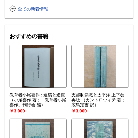
全ての新着情報
おすすめの書籍
教育者小尾喜作 : 遺稿と追憶
支那制覇戦と太平洋 上下巻
（小尾喜作 著 ; 「教育者小尾
再版
（カントロウィチ 著 ;
喜作」刊行会 編）
広島定吉 訳）
￥3,000
￥3,000