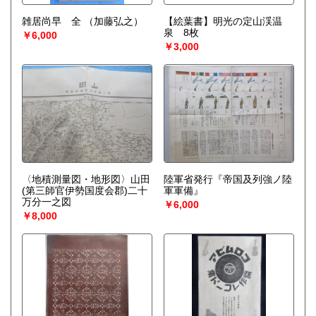
雑居尚早 全
（加藤弘之）
【絵葉書】明光の定山渓温
泉 8枚
￥6,000
￥3,000
〈地積測量図・地形図〉山田
陸軍省発行『帝国及列強ノ陸
(第三師官伊勢国度会郡)二十
軍軍備』
万分一之図
￥6,000
￥8,000