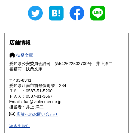
岐阜県
静岡県
300円
300円
愛知県
三重県
300円
300円
滋賀県
京都府
300円
300円
大阪府
兵庫県
300円
300円
店舗情報
奈良県
和歌山県
300円
300円
扶桑文庫
愛知県公安委員会許可 第542622502700号 井上洋二
鳥取県
島根県
300円
300円
書籍商 扶桑文庫
岡山県
広島県
300円
300円
〒483-8341
愛知県江南市前飛保町栄 284
ＴＥＬ：0587-51-5200
山口県
徳島県
300円
300円
ＦＡＸ：0587-81-3667
Email：fus@violin.ocn.ne.jp
香川県
愛媛県
300円
300円
担当者：井上 洋二
店舗へのお問い合わせ
高知県
福岡県
300円
300円
古文書、古地図、刷り物、一枚もの、絵葉書、鳥瞰図、近代
続きを読む
文献資料等を主体に扱っております。
佐賀県
長崎県
300円
300円