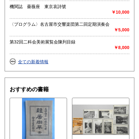
お品物を送料着払いでお送りいただければ、即日に評価しご
連絡ご送金いたします。
機関誌 薔薇座 東京哀詩號
￥10,000
送り先 〒483-8341
愛知県江南市前飛保町栄284 扶桑文庫 担当井
〈プログラム〉名古屋市交響楽団第二回定期演奏会
上
￥5,000
取り扱い分野
第32回二科会美術展覧会陳列目録
￥8,000
総記、哲学宗教、歴史、社会科学、自然科学、美術工芸、国
語国文、外国文学、古典籍、近代文献、趣味、外国書、サブ
カルチャー、古書一般（その他）
全ての新着情報
古文書・和本・刷り物・絵葉書・近代文献資料・エフェメラ
おすすめの書籍