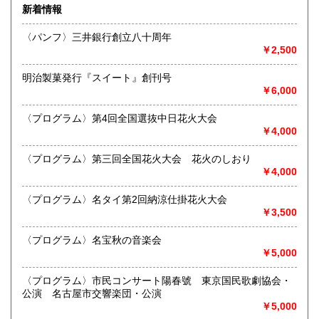
新着情報
沿線名：名鉄犬山線
熊本県
大分県
300円
300円
最寄駅：江南駅下車
〈パンフ〉三井銀行創立八十周年
営業時間：10:00〜17:00
￥2,500
宮崎県
鹿児島県
定休日：不定休
300円
300円
明治製菓発行『スイート』創刊号
書籍の買取について
沖縄県
300円
￥6,000
買取 買取専用フリーダイヤル 0120-006-229 (担当・
井上)
〈プログラム〉第4回全国選抜中日花火大会
￥4,000
古書買取、古本買取、古書、古本の大量買い取りは大歓迎で
す。
〈プログラム〉第三回全国花火大会 花火のしおり
御整理・御売却はお気軽に当店にご相談ください。
￥4,000
お電話、メール等でご連絡次第、即日に参上いたします。古
書買い取り、古本買い取り、大量大歓迎です。
〈プログラム〉名タイ第2回納涼仕掛花火大会
特に古いもの全般(和本、古文書、紙物チラシ、郷土資料、地
￥3,500
図、宗教、芸能、美術、文学、雑誌等)に力を入れておりま
す。
〈プログラム〉名宝秋の音楽会
又書画骨董品も別部門で取り扱いしておりますので引越し増
￥5,000
改築の際には合わせてご利用ください。
愛知県・岐阜県を中心に近県の方、日時打ち合わせの後、ご
〈プログラム〉市民コンサート陽春號 東京国民歌劇協会・
訪問し、見積もり・買入をさせていただきます。
公演 名古屋市交響楽団・公演
まずはお気軽にご連絡ください。
￥5,000