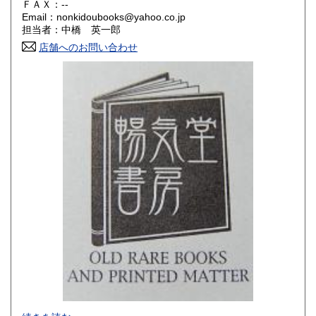
ＦＡＸ：--
Email：nonkidoubooks@yahoo.co.jp
香川県
愛媛県
180円
180円
担当者：中橋 英一郎
店舗へのお問い合わせ
高知県
福岡県
180円
180円
佐賀県
長崎県
180円
180円
熊本県
大分県
180円
180円
宮崎県
鹿児島県
180円
180円
沖縄県
180円
-