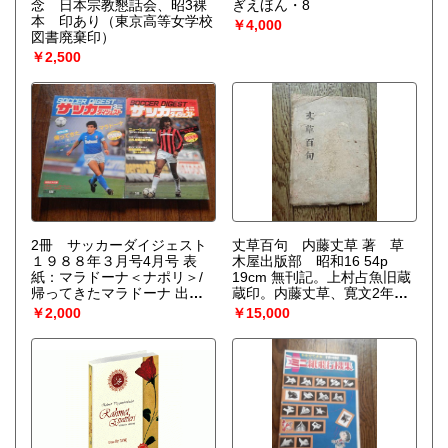
念 日本宗教懇話会、昭3裸
ぎえほん・8
本 印あり（東京高等女学校
￥4,000
図書廃棄印）
￥2,500
2冊 サッカーダイジェスト
丈草百句 内藤丈草 著 草
１９８８年３月号4月号 表
木屋出版部 昭和16 54p
紙：マラドーナ＜ナポリ＞/
19cm 無刊記。上村占魚旧蔵
帰ってきたマラドーナ 出版
蔵印。内藤丈草、寛文2年
社 日本スポーツ企画出版社
（1662年） - 元禄17年2月24
￥2,000
￥15,000
刊行年 昭63
日（1704年3月29日））は現
在の愛知県犬山市出身の江戸
時代前・中期の俳人。名は本
常。通称は林右衛門、号を丈
草、別号を仏幻庵など。松尾
芭蕉の門人となり、蕉門十哲
の一人となった。経歴尾張藩
犬山領主成瀬家家臣・内藤源