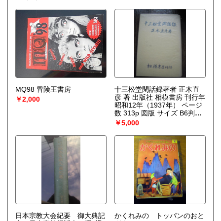
を作り上げなくてはならない。〉散逸構造の理論で、1977
年、ノーベル化学賞を受賞したプリゴジンの、グランスドル
フとの共著による初期の著作。開放系に現れる構造の問題
を、非平衡熱力学の立場から、物理学、化学、生物学につい
て、統一的な観点からの説明を試みる。
MQ98 冒険王書房
十三松堂閑話録著者 正木直
彦 著 出版社 相模書房 刊行年
￥2,000
昭和12年（1937年） ページ
数 313p 図版 サイズ B6判上
製 解説 初版 箱なしです。
￥5,000
日本宗教大会紀要 御大典記
かくれみの トッパンのおと