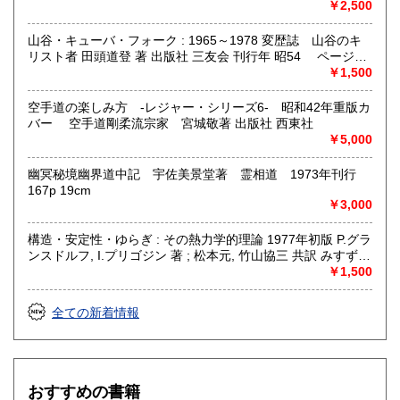
￥2,500
山谷・キューバ・フォーク : 1965～1978 変歴誌 山谷のキ
リスト者 田頭道登 著 出版社 三友会 刊行年 昭54 ページ数
229p サイズ 19cm 状態 中古品（並）帯痛み
￥1,500
空手道の楽しみ方 -レジャー・シリーズ6- 昭和42年重版カ
バー 空手道剛柔流宗家 宮城敬著 出版社 西東社
￥5,000
幽冥秘境幽界道中記 宇佐美景堂著 霊相道 1973年刊行
167p 19cm
￥3,000
構造・安定性・ゆらぎ : その熱力学的理論 1977年初版 P.グラ
ンスドルフ, I.プリゴジン 著 ; 松本元, 竹山協三 共訳 みすず書
房〈熱力学の方法を、平衡はもとより非線形性や不安定性を
￥1,500
も含むあらゆる現象へ拡張できないであろうか？ ……新し
い「構造」は常に不安定性の結果として出現する。すなわち
全ての新着情報
それはゆらぎから生じるものである。ふつうはゆらぎが生じ
ると、系をもとの乱れのない状態に戻そうとする動きが続い
て起るが、新しい構造が形成される場合には、反対にゆらぎ
は増幅される。……安定性の理論を不可逆過程の熱力学に結
びつけ、ゆらぎの巨視的理論を包含する一般化された熱力学
おすすめの書籍