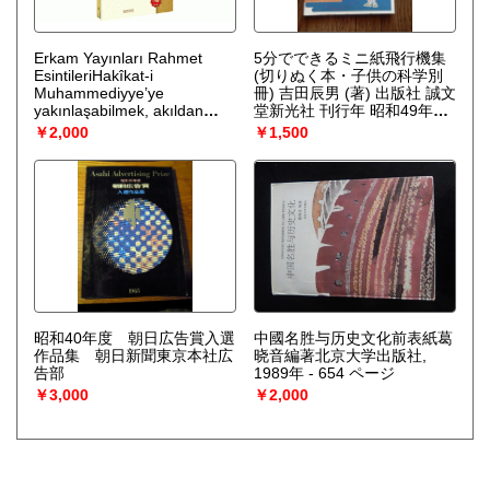
左衛門の長子として生まれ
る。丈草の父源左衛門は、実
姉の松寿院が成瀬正虎の愛妾
Erkam Yayınları Rahmet
だった縁で、成瀬家に仕官が
5分でできるミニ紙飛行機集
EsintileriHakîkat-i
許された。丈草は14歳で寺尾
(切りぬく本・子供の科学別
Muhammediyye’ye
直竜に出仕する。寺尾直竜は
冊) 吉田辰男 (著) 出版社 誠文
yakınlaşabilmek, akıldan
俳諧を嗜み、不木と号した俳
堂新光社 刊行年 昭和49年解
ziyâde muhabbet ve aşkla
人であった。18歳の頃、名古
説 (B5版)保存状態良好昭和３
￥2,000
￥1,500
mümkündür. O’na tâbî
屋に遊学し、穂積元庵に漢学
年、横浜に生まれる。おさな
olmanın şeref, haz ve
を学んだとされる。貞享5年
いころから飛行機に興味を持
lezzetini tatmak için,
（1688年）8月、27歳にして
ち、絵を書いたり、模型を製
kendisine ümmet olmak
遁世。遁世後、玉堂和尚ゆか
作。昭和４２年、アメリカで
isteyen peygamberler bile
りの寺院で過ごし、奥の細道
行われた第１回国際紙飛行機
çıkmıştır.O’nun nûr cemâli,
の旅から帰った松尾芭蕉に出
大会で入賞。昭和４８年、
âşıklarının nazarında bütün
逢う[1]。やがて、『猿蓑』の
「子供の科学」に紙飛行機の
varlığı gölge hâlinde
跋を執筆するほどの信頼を得
掲載をはじめる。テレビにも
bırakmış, gönüller O’nun en
て、元禄6年（1693年）無名
多数出演。
ufak bir arzusuna:“Anam,
庵に入るが、翌年、芭蕉が亡
babam Sana fedâ olsun yâ
くなる[1]。芭蕉の喪が明ける
Rasûlallâh!” diye cevap
昭和40年度 朝日広告賞入選
と、竜ヶ岡に仏玄庵を結び、
中國名胜与历史文化前表紙葛
vermiştir.O’nun aslî vasfını
作品集 朝日新聞東京本社広
大行脚や経塚建立を果たした
晓音編著北京大学出版社,
tavsif etmeye hiçbir fâni
告部
[1]。元禄17年（1704年）2月
1989年 - 654 ページ
muvaffak olamadı. Yüksek
14日、43歳没。
￥3,000
￥2,000
ahlâkı ve yaradılışı lâyıkıyla
kavranamadı. Âlimler,
mütefekkirler, gönül
sultanları ve Cebrâil, O’nun
yolunda bulunmayı, izzet;