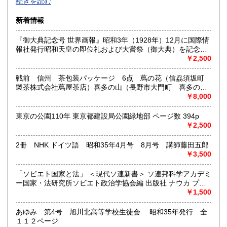
続きを読む
沿線名：西武新宿線
新着情報
最寄駅：花小金井
営業時間：10:00〜18:00
『御大典記念号 世界画報』昭和3年（1928年）12月に国際情
定休日：不定休
報社発行昭和天皇の即位礼および大嘗祭（御大典）を記念す
るグラフ雑誌の臨時増刊号です。当時の儀式の様子や関連行
￥2,500
書籍の買取について
事を写した貴重な写真や解説が多数収録されています。
古本・骨董品の出張買取のお申込み・ご予約は、お電話・ま
戦前 信州 茶包装パッケージ 6点 蔦の花（信劦須坂町
たはメールにて承っております。 お気軽にお問合わせくださ
製茶株式会社蔦屋茶店）喜多の山（長野市大門町 喜多の園
い。
本店）西沢園（長野県中堅町 西澤園本舗）梅の花（信州須
￥8,000
出張費は無料です。旧家、蔵のあるお宅、昭和40年以前の古
坂市梅の園茶店）奈良此園（信州中野町 西澤茶舗）美泉瀧
いお宅の買取は、遠方でも大歓迎です。
（信州長野市新町 茶間屋美濃久商店）瀧の音（信濃吉田本
東京の公園110年 東京都建設局公園緑地部 ページ数 394p
町 瀧澤又右衛門）
￥2,500
取り扱い分野
2冊 NHK ドイツ語 昭和35年4月号 8月号 講師藤田五郎
社会科学、美術工芸、古典籍、近代文献、外国書
￥3,500
「ソビエト国家と法」 ＜現代ソ連新書＞ ソ連邦科学アカデミ
ー国家・法研究所ソビエト政治学協会編 出版社 ナウカ プロ
グレス出版所 刊行年 １９７２年 ページ数 406p
￥1,500
あゆみ 第4号 旭川北高等学校生徒会 昭和35年発行 全
１１２ページ