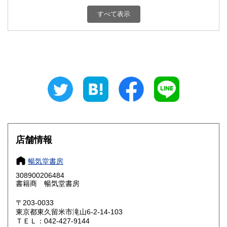
新潟県
富山県
180円
180円
すべて表示
石川県
福井県
180円
180円
山梨県
長野県
180円
180円
岐阜県
静岡県
180円
180円
愛知県
三重県
180円
180円
滋賀県
京都府
180円
180円
大阪府
兵庫県
180円
180円
店舗情報
奈良県
和歌山県
180円
180円
暢気堂書房
308900206484
鳥取県
島根県
180円
180円
書籍商 暢気堂書房
岡山県
広島県
180円
180円
〒203-0033
東京都東久留米市滝山6-2-14-103
ＴＥＬ：042-427-9144
山口県
徳島県
180円
180円