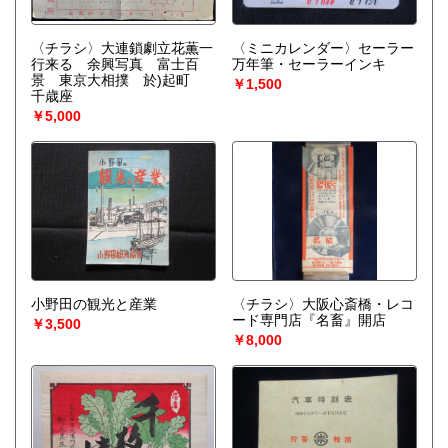
〈チラシ〉大連鎖劇立花薫一
〈ミニカレンダー〉セーラー
行来る 余興写真 富士百
万年筆・セーラーインキ
景 東京大相撲 於)起町
￥1,500
千歳座
￥5,000
小野田の観光と産業
〈チラシ〉大阪心斎橋・レコ
ード専門店『名畜』開店
￥3,500
￥8,000