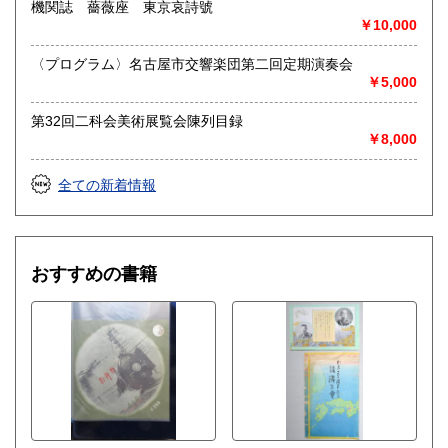
連絡ご送金いたします。
機関誌 薔薇座 東京哀詩號
￥10,000
送り先 〒483-8341
愛知県江南市前飛保町栄284 扶桑文庫 担当井
〈プログラム〉名古屋市交響楽団第二回定期演奏会
上
￥5,000
取り扱い分野
第32回二科会美術展覧会陳列目録
￥8,000
総記、哲学宗教、歴史、社会科学、自然科学、美術工芸、国
語国文、外国文学、古典籍、近代文献、趣味、外国書、サブ
カルチャー、古書一般（その他）
全ての新着情報
古文書・和本・刷り物・絵葉書・近代文献資料・エフェメラ
おすすめの書籍