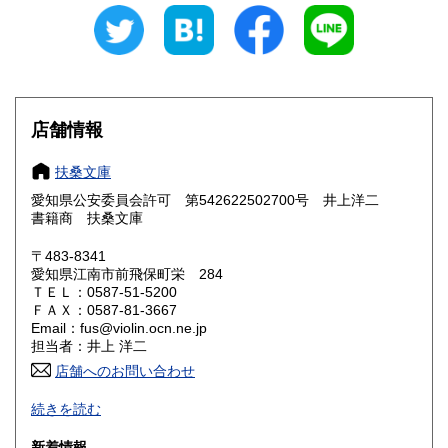
愛知県
三重県
300円
300円
滋賀県
京都府
300円
300円
大阪府
兵庫県
300円
300円
店舗情報
奈良県
和歌山県
300円
300円
扶桑文庫
愛知県公安委員会許可 第542622502700号 井上洋二
鳥取県
島根県
300円
300円
書籍商 扶桑文庫
岡山県
広島県
300円
300円
〒483-8341
愛知県江南市前飛保町栄 284
ＴＥＬ：0587-51-5200
山口県
徳島県
300円
300円
ＦＡＸ：0587-81-3667
Email：fus@violin.ocn.ne.jp
香川県
愛媛県
300円
300円
担当者：井上 洋二
店舗へのお問い合わせ
高知県
福岡県
300円
300円
古文書、古地図、刷り物、一枚もの、絵葉書、鳥瞰図、近代
続きを読む
文献資料等を主体に扱っております。
佐賀県
長崎県
300円
300円
新着情報