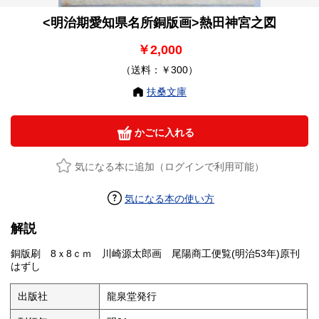
<明治期愛知県名所銅版画>熱田神宮之図
￥2,000
（送料：￥300）
扶桑文庫
かごに入れる
気になる本に追加（ログインで利用可能）
気になる本の使い方
解説
銅版刷 8ｘ8ｃｍ 川崎源太郎画 尾陽商工便覧(明治53年)原刊
はずし
出版社
龍泉堂発行