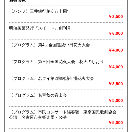
沿線名：名鉄犬山線
熊本県
大分県
300円
300円
最寄駅：江南駅下車
〈パンフ〉三井銀行創立八十周年
営業時間：10:00〜17:00
￥2,500
宮崎県
鹿児島県
定休日：不定休
300円
300円
明治製菓発行『スイート』創刊号
書籍の買取について
沖縄県
300円
￥6,000
買取 買取専用フリーダイヤル 0120-006-229 (担当・
井上)
〈プログラム〉第4回全国選抜中日花火大会
￥4,000
古書買取、古本買取、古書、古本の大量買い取りは大歓迎で
す。
〈プログラム〉第三回全国花火大会 花火のしおり
御整理・御売却はお気軽に当店にご相談ください。
￥4,000
お電話、メール等でご連絡次第、即日に参上いたします。古
書買い取り、古本買い取り、大量大歓迎です。
〈プログラム〉名タイ第2回納涼仕掛花火大会
特に古いもの全般(和本、古文書、紙物チラシ、郷土資料、地
￥3,500
図、宗教、芸能、美術、文学、雑誌等)に力を入れておりま
す。
〈プログラム〉名宝秋の音楽会
又書画骨董品も別部門で取り扱いしておりますので引越し増
￥5,000
改築の際には合わせてご利用ください。
愛知県・岐阜県を中心に近県の方、日時打ち合わせの後、ご
〈プログラム〉市民コンサート陽春號 東京国民歌劇協会・
訪問し、見積もり・買入をさせていただきます。
公演 名古屋市交響楽団・公演
まずはお気軽にご連絡ください。
￥5,000
お品物を送料着払いでお送りいただければ、即日に評価しご