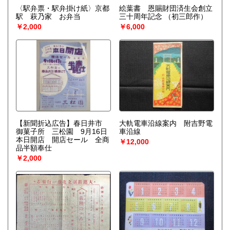
〈駅弁票・駅弁掛け紙〉京都
絵葉書 恩賜財団済生会創立
駅 萩乃家 お弁当
三十周年記念
（初三郎作）
￥2,000
￥6,000
【新聞折込広告】春日井市
大軌電車沿線案内 附吉野電
御菓子所 三松園 9月16日
車沿線
本日開店 開店セール 全商
￥12,000
品半額奉仕
￥2,000