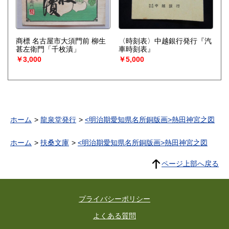
商標 名古屋市大須門前 柳生
〈時刻表〉中越銀行発行『汽
甚左衛門「千枚漬」
車時刻表』
￥3,000
￥5,000
ホーム
龍泉堂発行
<明治期愛知県名所銅版画>熱田神宮之図
ホーム
扶桑文庫
<明治期愛知県名所銅版画>熱田神宮之図
ページ上部へ戻る
プライバシーポリシー
よくある質問