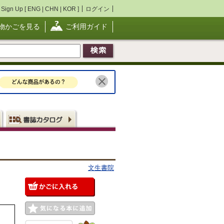
Sign Up [
ENG
|
CHN
|
KOR
]
ログイン
物かごを見る
ご利用ガイド
文生書院