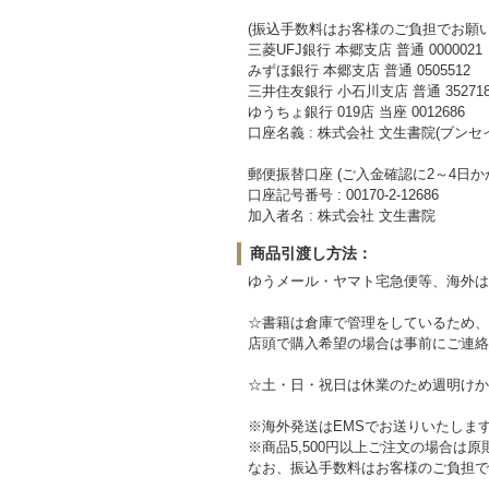
(振込手数料はお客様のご負担でお願い
三菱UFJ銀行 本郷支店 普通 0000021
みずほ銀行 本郷支店 普通 0505512
三井住友銀行 小石川支店 普通 352718
ゆうちょ銀行 019店 当座 0012686
口座名義 : 株式会社 文生書院(ブンセ
郵便振替口座 (ご入金確認に2～4日か
口座記号番号 : 00170-2-12686
加入者名 : 株式会社 文生書院
商品引渡し方法：
ゆうメール・ヤマト宅急便等、海外は
☆書籍は倉庫で管理をしているため、
店頭で購入希望の場合は事前にご連絡
☆土・日・祝日は休業のため週明けか
※海外発送はEMSでお送りいたしま
※商品5,500円以上ご注文の場合は
なお、振込手数料はお客様のご負担で