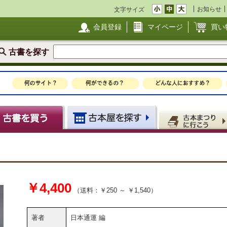
お知らせ
文字サイズ
会員登録
マイページ
買い
古書を探す
￥4,400
（送料：￥250 ～ ￥1,540）
著者
日本通運 編