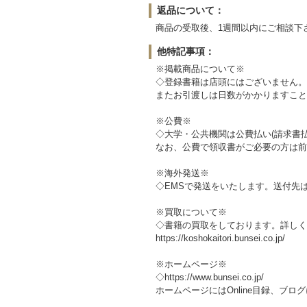
返品について：
商品の受取後、1週間以内にご相談下
他特記事項：
※掲載商品について※
◇登録書籍は店頭にはございません。
またお引渡しは日数がかかりますこと
※公費※
◇大学・公共機関は公費払い(請求書
なお、公費で領収書がご必要の方は前
※海外発送※
◇EMSで発送をいたします。送付先
※買取について※
◇書籍の買取をしております。詳しく
https://koshokaitori.bunsei.co.jp/
※ホームページ※
◇https://www.bunsei.co.jp/
ホームページにはOnline目録、ブ