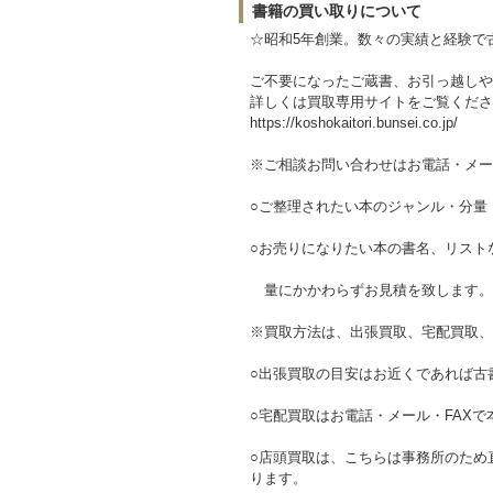
書籍の買い取りについて
☆昭和5年創業。数々の実績と経験で
ご不要になったご蔵書、お引っ越しや
詳しくは買取専用サイトをご覧くださ
https://koshokaitori.bunsei.co.jp/
※ご相談お問い合わせはお電話・メー
○ご整理されたい本のジャンル・分量
○お売りになりたい本の書名、リスト
量にかかわらずお見積を致します。
※買取方法は、出張買取、宅配買取、
○出張買取の目安はお近くであれば古書
○宅配買取はお電話・メール・FAX
○店頭買取は、こちらは事務所のため
ります。