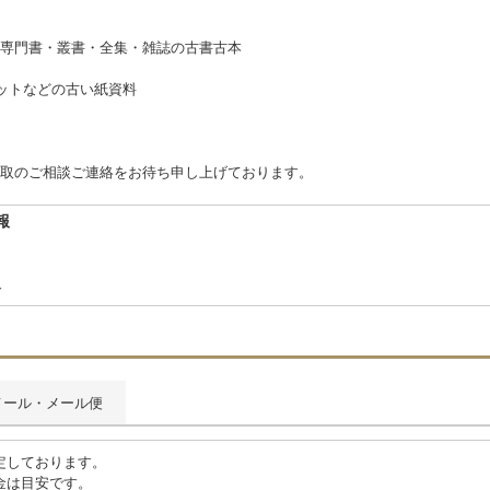
、専門書・叢書・全集・雑誌の古書古本
ットなどの古い紙資料
取のご相談ご連絡をお待ち申し上げております。
報
合
メール・メール便
定しております。
金は目安です。