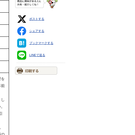
ポストする
シェアする
ブックマークする
LINEで送る
理を
事前
まし
い。
引
。
類の