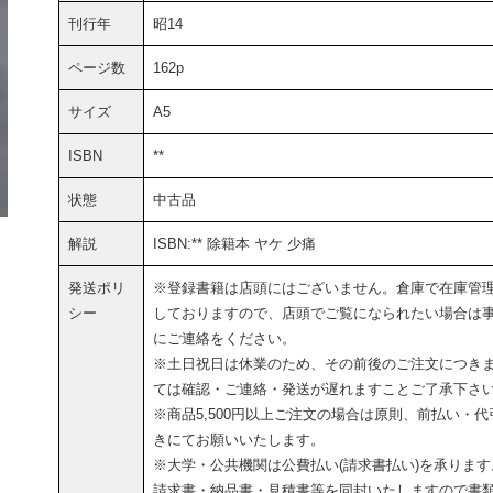
刊行年
昭14
ページ数
162p
サイズ
A5
ISBN
**
状態
中古品
解説
ISBN:** 除籍本 ヤケ 少痛
発送ポリ
※登録書籍は店頭にはございません。倉庫で在庫管
シー
しておりますので、店頭でご覧になられたい場合は
にご連絡をください。
※土日祝日は休業のため、その前後のご注文につき
ては確認・ご連絡・発送が遅れますことご了承下さ
※商品5,500円以上ご注文の場合は原則、前払い・代
きにてお願いいたします。
※大学・公共機関は公費払い(請求書払い)を承ります
請求書・納品書・見積書等を同封いたしますので書