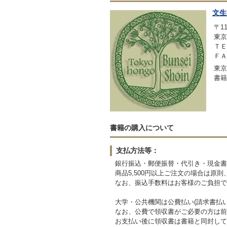
文生
〒11
東京
ＴＥＬ
ＦＡＸ
東京
書籍
書籍の購入について
支払方法等：
銀行振込・郵便振替・代引き・現金書
商品5,500円以上ご注文の場合は原
なお、振込手数料はお客様のご負担で
大学・公共機関は公費払い(請求書払
なお、公費で領収書がご必要の方は前
お支払い後に領収書は書籍と同封して