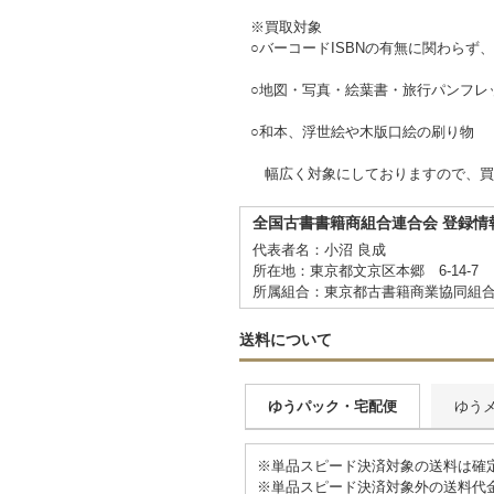
※買取対象
○バーコードISBNの有無に関わらず
○地図・写真・絵葉書・旅行パンフレ
○和本、浮世絵や木版口絵の刷り物
幅広く対象にしておりますので、買
全国古書書籍商組合連合会 登録情
代表者名：小沼 良成
所在地：東京都文京区本郷 6-14-7
所属組合：東京都古書籍商業協同組
送料について
ゆうパック・宅配便
ゆう
※単品スピード決済対象の送料は確
※単品スピード決済対象外の送料代