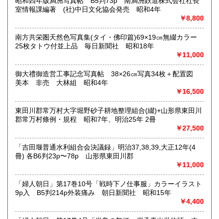
書籍の買取について
昭和四年版満洲写真帖 B5判73p 南満洲鉄道株式会社社長
室情報課編著 (社)中日文化協会発売 昭和4年
内容によります。
￥8,800
南方共栄圏天然色写真集(タイ・佛印篇)69×19㎝無綴カラー
取り扱い分野
25枚タトウ付並上品 毎日新聞社 昭和18年
古典籍、近代文献、趣味、サブカルチャー、古書一般（その
￥11,000
他）
和本・開拓/植民資料・戦時資料・文学一般・詩歌句集・児童
御大禮御造営工事記念写真帖 38×26㎝写真34枚＋配置図
書 ・児童資料・芸能/サブカル・広告資料・ポスター・版画/
美本 非売 大林組 昭和4年
刷り物 ・絵葉書・双六・地図/鳥瞰図
￥16,500
東田川郡常万村大字堀野砂子耕地整理組合(綴)+山形県東田川
郡常万村條例・規程 昭和7年、明治25年 2冊
￥27,500
「吉田堰普通水利組合会決議録」明治37,38,39,大正12年(4
冊) 各B6判23p〜78p 山形県東田川郡
￥11,000
「婦人朝日」第17巻10号「戦時下ノ仕事服」カラーイラスト
9p入 B5判214p外装痛み 朝日新聞社 昭和15年
￥4,400