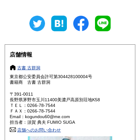
石川県
福井県
210円
210円
山梨県
長野県
210円
210円
岐阜県
静岡県
210円
210円
愛知県
三重県
210円
210円
店舗情報
滋賀県
京都府
210円
210円
古書 古群洞
大阪府
兵庫県
210円
210円
東京都公安委員会許可第304428100004号
書籍商 古書 古群洞
奈良県
和歌山県
210円
210円
〒391-0011
長野県茅野市玉川11400美濃戸高原別荘地K58
鳥取県
島根県
210円
210円
ＴＥＬ：0266-78-7544
ＦＡＸ：0266-78-7544
岡山県
広島県
210円
210円
Email：kogundou60@me.com
担当者：須賀 典夫 FUMIO SUGA
山口県
徳島県
210円
210円
店舗へのお問い合わせ