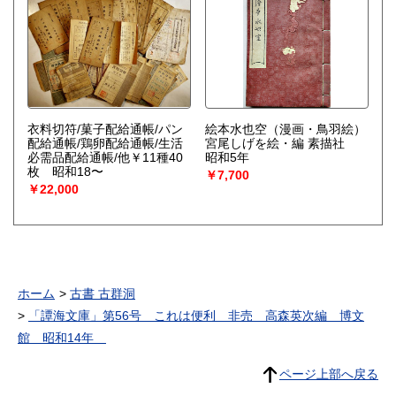
衣料切符/菓子配給通帳/パン
絵本水也空（漫画・鳥羽絵）
配給通帳/鶏卵配給通帳/生活
宮尾しげを絵・編 素描社
必需品配給通帳/他￥11種40
昭和5年
枚 昭和18〜
￥7,700
￥22,000
ホーム
古書 古群洞
「譚海文庫」第56号 これは便利 非売 高森英次編 博文
館 昭和14年
ページ上部へ戻る