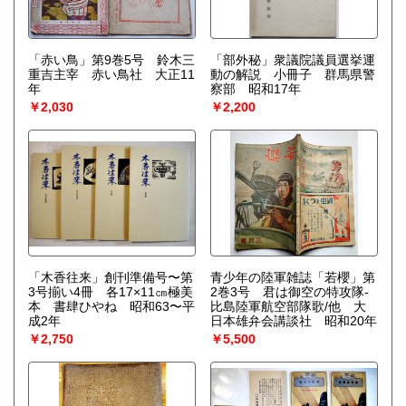
「赤い鳥」第9巻5号 鈴木三
「部外秘」衆議院議員選挙運
重吉主宰 赤い鳥社 大正11
動の解説 小冊子 群馬県警
年
察部 昭和17年
￥2,030
￥2,200
「木香往来」創刊準備号〜第
青少年の陸軍雑誌「若櫻」第
3号揃い4冊 各17×11㎝極美
2巻3号 君は御空の特攻隊-
本 書肆ひやね 昭和63〜平
比島陸軍航空部隊歌/他 大
成2年
日本雄弁会講談社 昭和20年
￥2,750
￥5,500