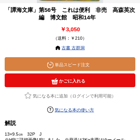
「譚海文庫」第56号 これは便利 非売 高森英次
編 博文館 昭和14年
￥3,050
（送料：￥210）
古書 古群洞
単品スピード注文
かごに入れる
気になる本に追加（ログインで利用可能）
気になる本の使い方
解説
13×9.5㎝ 32P J
※HPに詳細画像UPしました。※発送は3Kg未満はゆーメール