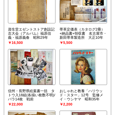
資生堂エゼントストア創設記
帯革定価表（カタログ2冊）
念大会（アルバム）福原信
+納品書+領収書 名古屋市・
義・福原義春 昭和29年
新田帯革製造所 大正10年
￥16,500
￥5,500
信州・長野県絵葉書一括 タ
おしゃれと教養「ハリウッ
トウ入18組(各揃い枚数不明)/
ド・スター」12号 監修メ
バラ14枚 戦前
イ・ウシヤマ 昭和35年
￥22,000
￥2,200