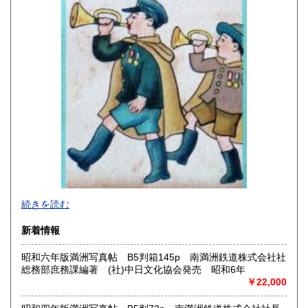
香川県
愛媛県
210円
210円
高知県
福岡県
210円
210円
佐賀県
長崎県
210円
210円
熊本県
大分県
210円
210円
宮崎県
鹿児島県
210円
210円
沖縄県
210円
2026年で創業45年目になります。
続きを読む
In 2026, we will have been in business for 45 years.
新着情報
沿線名：(無店舗)
昭和六年版満洲写真帖 B5判箱145p 南満洲鉄道株式会社社
最寄駅：(無店舗)
総務部庶務課編著 (社)中日文化協会発売 昭和6年
営業時間：10:00〜18:00
￥22,000
定休日：(無店舗)