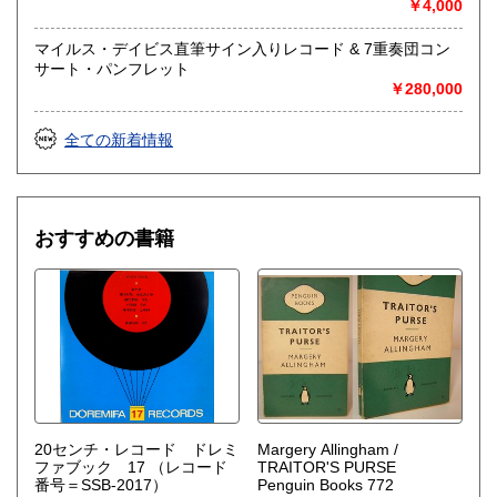
￥4,000
社会科学、美術工芸、趣味、外国書、サブカルチャー、古書
一般（その他）
マイルス・デイビス直筆サイン入りレコード & 7重奏団コン
アナログ・レコードやCDなどの音楽・音声・映像メディア
サート・パンフレット
￥280,000
全ての新着情報
おすすめの書籍
20センチ・レコード ドレミ
Margery Allingham /
ファブック 17
（レコード
TRAITOR'S PURSE
番号＝SSB-2017）
Penguin Books 772