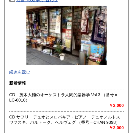
山口県
徳島県
0円
0円
香川県
愛媛県
0円
0円
高知県
福岡県
0円
0円
佐賀県
長崎県
0円
0円
熊本県
大分県
0円
0円
宮崎県
鹿児島県
0円
0円
●当店では国内送料は無料です。（特記されたものを除きま
続きを読む
す）。
クリックポスト、スマートレター、レターパック、ゆうメ
沖縄県
0円
新着情報
ール、定形外郵便、
ネコポス、ヤマト宅急便などでお届けしています。
CD 茂木大輔のオーケストラ人間的楽器学 Vol.3 （番号＝
但し、お客様が配送方法をご指定になる場合又は、
LC-0010）
後払いをご希望の場合は送料の実費をお支払い頂きます。
￥2,000
代引きをご希望の場合は代引き手数料及び送料の実費をお
支払い下さい。
●公費ご購入を承ります。 送料は実費をご負担下さい。 お
CD サフリ・デュオとスロバキア・ピアノ・デュオ／ルトス
支払いは後払いが可能です。
ワフスキ、バルトーク、ヘルヴェグ （番号＝CHAN 9398）
※当店は【インボイス制度】の適格請求書発行事業者では
￥2,000