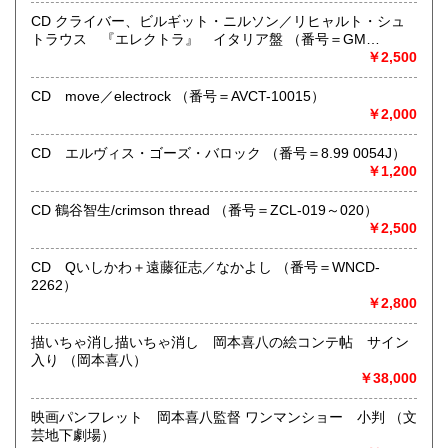
ございません。
●当店では迅速な発送を心掛けています。
CD クライバー、ビルギット・ニルソン／リヒャルト・シュ
ご送金、ご決済の確認が出来ましたら通常24時間以内にお
トラウス 『エレクトラ』 イタリア盤 （番号＝GM
買上商品を発送しています。
6.0001）
￥2,500
（ゆうメールは例外が有ります）。
●商品の発送に際しては水濡れ対策等、丁寧な梱包を心掛けて
CD move／electrock （番号＝AVCT-10015）
います。
￥2,000
●一部の商品は店頭販売の為、品切れになる場合が有りま
す。 ご容赦下さい。
CD エルヴィス・ゴーズ・バロック （番号＝8.99 0054J）
●当店は古書以外にも様々な商品を取り扱っています。下記
￥1,200
『Webサイト』をぜひご覧下さい。
CD 鶴谷智生/crimson thread （番号＝ZCL-019～020）
沿線名：東急田園都市線
￥2,500
最寄駅：三軒茶屋駅北出口Aから下北沢方面へ6分 ゴリラビ
ルの向かい 小田急バス太子堂停留所前
CD Qいしかわ＋遠藤征志／なかよし （番号＝WNCD-
営業時間：平日=10:00〜19:00 日曜・祭日=12:00～18:00
2262）
定休日：火曜日
￥2,800
書籍の買取について
描いちゃ消し描いちゃ消し 岡本喜八の絵コンテ帖 サイン
入り （岡本喜八）
店頭買取り、出張買取りを承っております。
￥38,000
古物商として書籍以外の品々も買取りしています。
お気軽にご相談下さい。
映画パンフレット 岡本喜八監督 ワンマンショー 小判 （文
芸地下劇場）
取り扱い分野