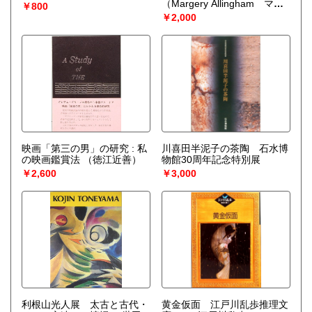
（Margery Allingham マー
￥800
ジェリー・アリンガム）
￥2,000
映画「第三の男」の研究 : 私
川喜田半泥子の茶陶 石水博
の映画鑑賞法
（徳江近善）
物館30周年記念特別展
￥2,600
￥3,000
利根山光人展 太古と古代・
黄金仮面 江戸川乱歩推理文