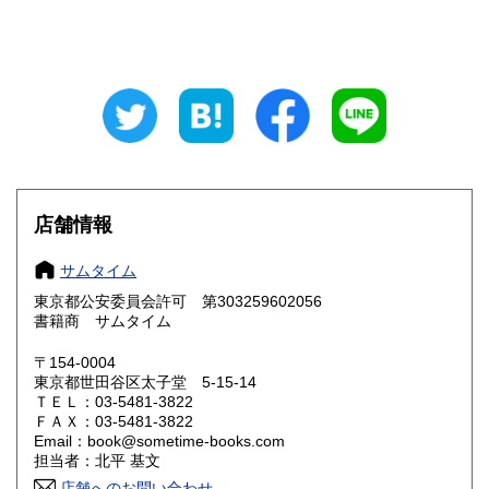
新潟県
富山県
0円
0円
石川県
福井県
0円
0円
山梨県
長野県
0円
0円
岐阜県
静岡県
0円
0円
愛知県
三重県
店舗情報
0円
0円
滋賀県
京都府
0円
0円
サムタイム
東京都公安委員会許可 第303259602056
大阪府
兵庫県
0円
0円
書籍商 サムタイム
奈良県
和歌山県
〒154-0004
0円
0円
東京都世田谷区太子堂 5-15-14
ＴＥＬ：03-5481-3822
鳥取県
島根県
0円
0円
ＦＡＸ：03-5481-3822
Email：book@sometime-books.com
岡山県
広島県
0円
0円
担当者：北平 基文
店舗へのお問い合わせ