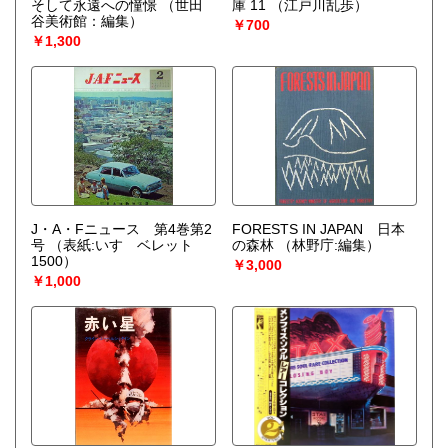
そして永遠への憧憬
（世田
庫 11
（江戸川乱歩）
谷美術館：編集）
￥700
￥1,300
J・A・Fニュース 第4巻第2
FORESTS IN JAPAN 日本
号
（表紙:いすゞベレット
の森林
（林野庁:編集）
1500）
￥3,000
￥1,000