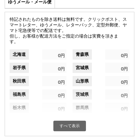
ゆうメール・メール便
特記されたものを除き送料は無料です。クリックポスト、ス
マートレター、ゆうメール、レターパック、定型外郵便、ヤ
マト宅急便等での配送です。
但し、お客様が配送方法をご指定の場合は実費を頂きま
す。
北海道
青森県
0円
0円
岩手県
宮城県
0円
0円
秋田県
山形県
0円
0円
福島県
茨城県
0円
0円
栃木県
群馬県
0円
0円
埼玉県
千葉県
0円
0円
すべて表示
東京都
神奈川県
0円
0円